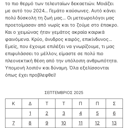
το πιο θερμό των τελευταίων δεκαετιών. Μοιάζει
με αυτό του 2024... Γεμάτο καύσωνες. Αυτό κάνει
πολύ δύσκολη τη ζωή μας... Οι μετεωρολόγοι μας
προετοίμασαν από νωρίς και το ζούμε στο έπακρο.
Και ο χειμώνας ήταν γεμάτος ακραία καιρικά
φαινόμενα. Κρύο, άνυδρος καιρός, επικίνδυνος...
Εμείς, που έχουμε επιλέξει να γνωρίζουμε, τι μας
επιφυλάσσει το μέλλον, είμαστε σε πολύ πιο
πλεονεκτική θέση από την υπόλοιπη ανθρωπότητα.
Υπομονή λοιπόν και δύναμη. Όλα εξελίσσονται
όπως έχει προβλεφθεί!
ΣΕΠΤΈΜΒΡΙΟΣ 2025
Κ
Δ
Τ
Τ
Π
Π
Σ
1
2
3
4
5
6
7
8
9
10
11
12
13