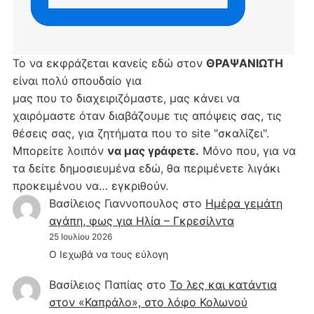
Το να εκφράζεται κανείς εδώ στον
ΘΡΑΨΑΝΙΩΤΗ
είναι πολύ σπουδαίο για
μας που το διαχειριζόμαστε, μας κάνει να
χαιρόμαστε όταν διαβάζουμε τις απόψεις σας, τις
θέσεις σας, για ζητήματα που το site "σκαλίζει".
Μπορείτε λοιπόν
να μας γράφετε.
Μόνο που, για να
τα δείτε δημοσιευμένα εδώ, θα περιμένετε λιγάκι
προκειμένου να… εγκριθούν.
Βασίλειος Γιαννοπουλος
στο
Hμέρα γεμάτη
αγάπη, φως για Ηλία – Γκρεσίλντα
25 Ιουλίου 2026
Ο Ιεχωβά να τους εύλογη
Βασίλειος Παπίας
στο
Το λες και κατάντια
στον «Καπράλο», στο λόφο Κολωνού