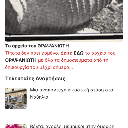
Το αρχείο του ΘΡΑΨΑΝΙΩΤΗ
Τίποτα δεν πάει χαμένο. Δείτε
ΕΔΩ
το αρχείο του
ΘΡΑΨΑΝΙΩΤΗ
με όλα τα δημοσιεύματα από τη
δημιουργία του μέχρι σήμερα…
Τελευταίες Αναρτήσεις
:
Μια αναπάντεχη εικαστική στάση στο
Ναύπλιο
Βόλτα, αγορές, μεσημέρι στην όμορφη