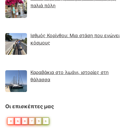
παλιά πόλη
Ισθμός Κορίνθου: Μια στάση που ενώνει
κόσμους
Καραβάκια στο λιμάνι, ιστορίες στη
θάλασσα
Οι επισκέπτες μας
0
6
0
7
9
6