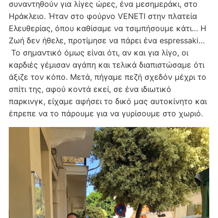
συναντηθούν για λίγες ώρες, ένα μεσημεράκι, στο
Ηράκλειο. Ήταν στο φούρνο VENETI στην πλατεία
Ελευθερίας, όπου καθίσαμε να τσιμπήσουμε κάτι… Η
Ζωή δεν ήθελε, προτίμησε να πάρει ένα espressaki…
Το σημαντικό όμως είναι ότι, αν και για λίγο, οι
καρδιές γέμισαν αγάπη και τελικά διαπιστώσαμε ότι
άξιζε τον κόπο. Μετά, πήγαμε πεζή σχεδόν μέχρι το
σπίτι της, αφού κοντά εκεί, σε ένα ιδιωτικό
παρκινγκ, είχαμε αφήσει το δικό μας αυτοκίνητο και
έπρεπε να το πάρουμε για να γυρίσουμε στο χωριό.