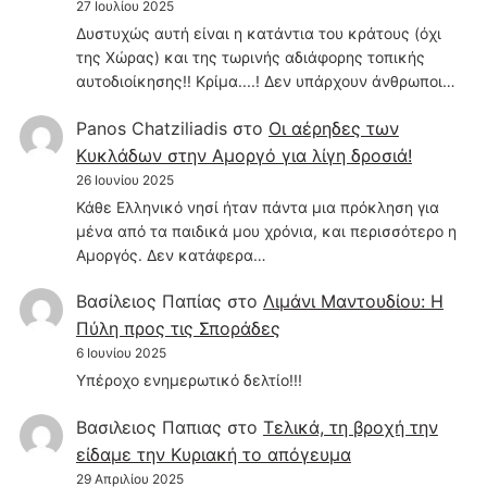
27 Ιουλίου 2025
Δυστυχώς αυτή είναι η κατάντια του κράτους (όχι
της Χώρας) και της τωρινής αδιάφορης τοπικής
αυτοδιοίκησης!! Κρίμα....! Δεν υπάρχουν άνθρωποι…
Panos Chatziliadis
στο
Οι αέρηδες των
Κυκλάδων στην Αμοργό για λίγη δροσιά!
26 Ιουνίου 2025
Κάθε Ελληνικό νησί ήταν πάντα μια πρόκληση για
μένα από τα παιδικά μου χρόνια, και περισσότερο η
Αμοργός. Δεν κατάφερα…
Βασίλειος Παπίας
στο
Λιμάνι Μαντουδίου: Η
Πύλη προς τις Σποράδες
6 Ιουνίου 2025
Υπέροχο ενημερωτικό δελτίο!!!
Βασιλειος Παπιας
στο
Τελικά, τη βροχή την
είδαμε την Κυριακή το απόγευμα
29 Απριλίου 2025