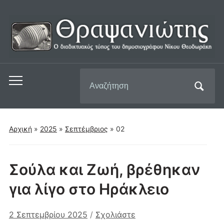
Αναζήτηση
Εναλλαγή
για:
του
μενού
για
Αρχική
»
2025
»
Σεπτέμβριος
»
02
κινητά
Σούλα και Ζωή, βρέθηκαν
για λίγο στο Ηράκλειο
2 Σεπτεμβρίου 2025
/
Σχολιάστε