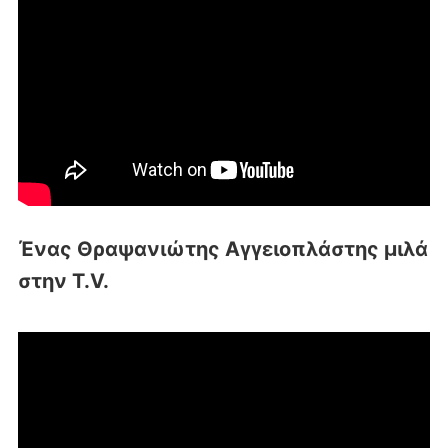
Ένας Θραψανιώτης Αγγειοπλάστης μιλά
στην T.V.