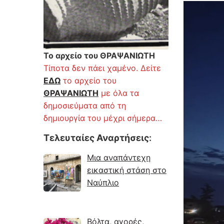
Το αρχείο του ΘΡΑΨΑΝΙΩΤΗ
Τίποτα δεν πάει χαμένο. Δείτε
ΕΔΩ
το αρχείο του
ΘΡΑΨΑΝΙΩΤΗ
με όλα τα
δημοσιεύματα από τη
δημιουργία του μέχρι σήμερα…
Τελευταίες Αναρτήσεις
:
Μια αναπάντεχη
εικαστική στάση στο
Ναύπλιο
Βόλτα, αγορές,