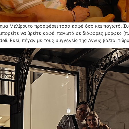
ημα Μελίρρυτο προσφέρει τόσο καφέ όσο και παγωτό. Συ
 μπορείτε να βρείτε καφέ, παγωτά σε διάφορες μορφές (π.χ
deli. Εκεί, πήγαν με τους συγγενείς της Άννυς βόλτα, τώρ