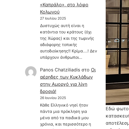
«Καπράλο», στο λόφο
Κολωνού
27 Ιουλίου 2025
Δυστυχώς αυτή είναι η
κατάντια του κράτους (όχι
της Χώρας) και της τωρινής
αδιάφορης τοπικής
αυτοδιοίκησης!! Κρίμα....! Δεν
υπάρχουν άνθρωποι…
Panos Chatziliadis
στο
Οι
αέρηδες των Κυκλάδων
στην Αμοργό για λίγη
δροσιά!
26 Ιουνίου 2025
Κάθε Ελληνικό νησί ήταν
Εδώ φωτογ
πάντα μια πρόκληση για
κατασκευή
μένα από τα παιδικά μου
αποτέλεσμ
χρόνια, και περισσότερο η