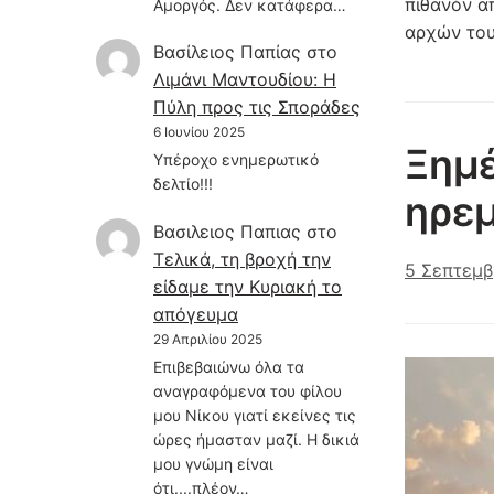
πιθανόν α
Αμοργός. Δεν κατάφερα…
αρχών του
Βασίλειος Παπίας
στο
Λιμάνι Μαντουδίου: Η
Πύλη προς τις Σποράδες
6 Ιουνίου 2025
Ξημ
Υπέροχο ενημερωτικό
δελτίο!!!
ηρεμ
Βασιλειος Παπιας
στο
Τελικά, τη βροχή την
5 Σεπτεμβ
είδαμε την Κυριακή το
απόγευμα
29 Απριλίου 2025
Επιβεβαιώνω όλα τα
αναγραφόμενα του φίλου
μου Νίκου γιατί εκείνες τις
ώρες ήμασταν μαζί. Η δικιά
μου γνώμη είναι
ότι....πλέον…