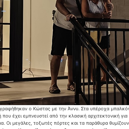
ραφήθηκαν ο Κώστας με την Άννυ. Στα υπέροχα μπαλκόνια
 που έχει εμπνευστεί από την κλασική αρχιτεκτονική για
α. Οι μεγάλες, τοξωτές πόρτες και τα παράθυρα θυμίζουν