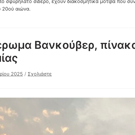
πό σφυρήλατο σίδερο, έχουν διακοσμητικά μοτίβα που συν
 20ού αιώνα.
έρωμα Βανκούβερ, πίνακ
ίας
ρίου 2025
/
Σχολιάστε