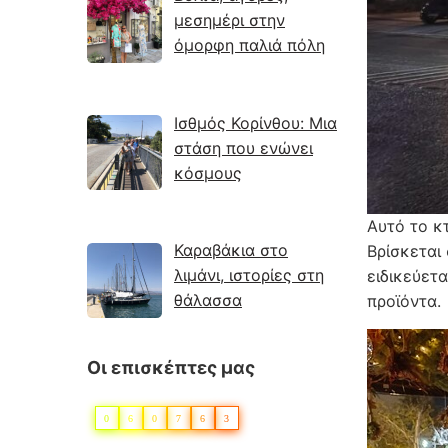
μεσημέρι στην
όμορφη παλιά πόλη
Ισθμός Κορίνθου: Μια
στάση που ενώνει
κόσμους
Αυτό το κ
Καραβάκια στο
Βρίσκεται
λιμάνι, ιστορίες στη
ειδικεύετ
θάλασσα
προϊόντα.
Οι επισκέπτες μας
0
6
0
7
6
3