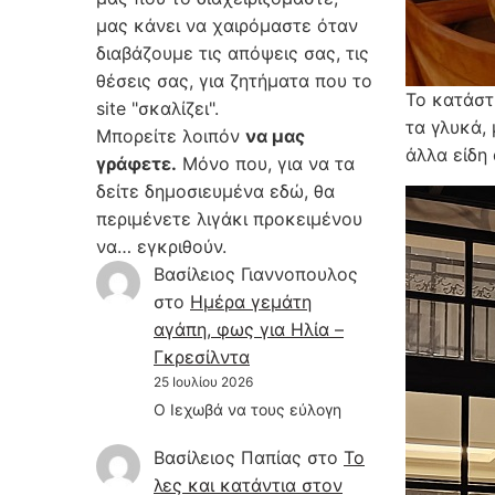
μας κάνει να χαιρόμαστε όταν
διαβάζουμε τις απόψεις σας, τις
θέσεις σας, για ζητήματα που το
Το κατάστ
site "σκαλίζει".
τα γλυκά,
Μπορείτε λοιπόν
να μας
άλλα είδη 
γράφετε.
Μόνο που, για να τα
δείτε δημοσιευμένα εδώ, θα
περιμένετε λιγάκι προκειμένου
να… εγκριθούν.
Βασίλειος Γιαννοπουλος
στο
Hμέρα γεμάτη
αγάπη, φως για Ηλία –
Γκρεσίλντα
25 Ιουλίου 2026
Ο Ιεχωβά να τους εύλογη
Βασίλειος Παπίας
στο
Το
λες και κατάντια στον