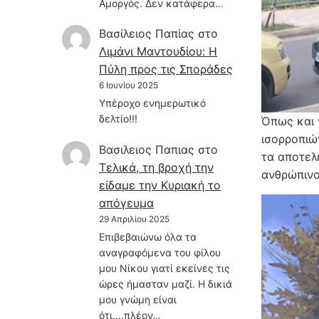
Αμοργός. Δεν κατάφερα…
Βασίλειος Παπίας
στο
Λιμάνι Μαντουδίου: Η
Πύλη προς τις Σποράδες
6 Ιουνίου 2025
Υπέροχο ενημερωτικό
δελτίο!!!
Όπως και 
ισορροπιώ
Βασιλειος Παπιας
στο
τα αποτελ
Τελικά, τη βροχή την
ανθρώπινο
είδαμε την Κυριακή το
απόγευμα
29 Απριλίου 2025
Επιβεβαιώνω όλα τα
αναγραφόμενα του φίλου
μου Νίκου γιατί εκείνες τις
ώρες ήμασταν μαζί. Η δικιά
μου γνώμη είναι
ότι....πλέον…