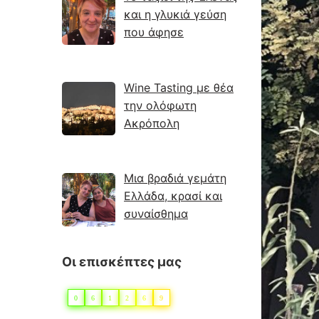
και η γλυκιά γεύση
που άφησε
Wine Tasting με θέα
την ολόφωτη
Ακρόπολη
Μια βραδιά γεμάτη
Ελλάδα, κρασί και
συναίσθημα
Οι επισκέπτες μας
0
6
1
2
6
9