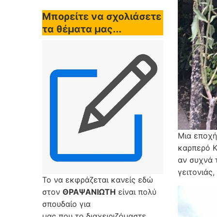
Μπορείτε να σχολιάσετε
τα θέματα μας...
Μια εποχή
καρπερό Κ
αν συχνά 
γειτονιάς,
Το να εκφράζεται κανείς εδώ
στον
ΘΡΑΨΑΝΙΩΤΗ
είναι πολύ
σπουδαίο για
μας που το διαχειριζόμαστε,