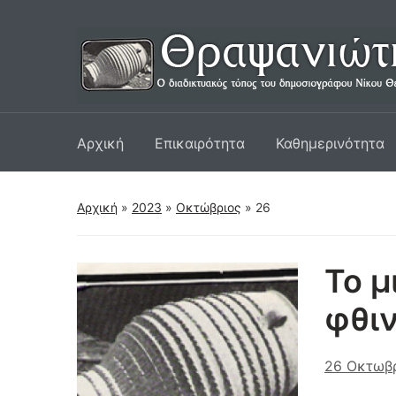
Αρχική
Επικαιρότητα
Καθημερινότητα
Αρχική
»
2023
»
Οκτώβριος
»
26
Το μ
φθι
26 Οκτωβ