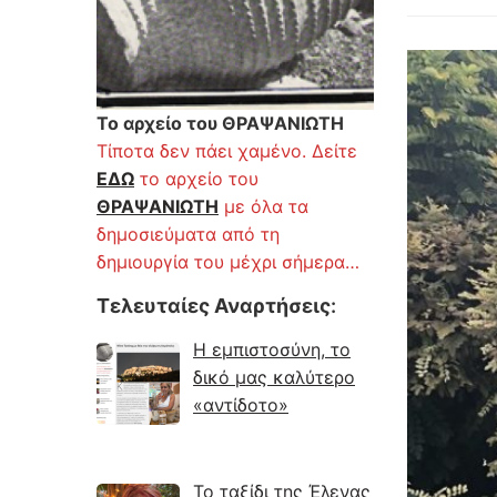
Το αρχείο του ΘΡΑΨΑΝΙΩΤΗ
Τίποτα δεν πάει χαμένο. Δείτε
ΕΔΩ
το αρχείο του
ΘΡΑΨΑΝΙΩΤΗ
με όλα τα
δημοσιεύματα από τη
δημιουργία του μέχρι σήμερα…
Τελευταίες Αναρτήσεις
:
Η εμπιστοσύνη, το
δικό μας καλύτερο
«αντίδοτο»
Το ταξίδι της Έλενας