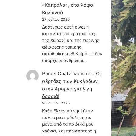
«Καπράλο», στο λόφο
Κολωνού
27 Ιουλίου 2025
Δυστυχώς αυτή είναι η
κατάντια του κράτους (όχι
της Χώρας) και της τωρινής
αδιάφορης τοπικής
αυτοδιοίκησης!! Κρίμα....! Δεν
υπάρχουν άνθρωποι…
Panos Chatziliadis
στο
Οι
αέρηδες των Κυκλάδων
στην Αμοργό για λίγη
δροσιά!
26 Ιουνίου 2025
Κάθε Ελληνικό νησί ήταν
πάντα μια πρόκληση για
μένα από τα παιδικά μου
χρόνια, και περισσότερο η