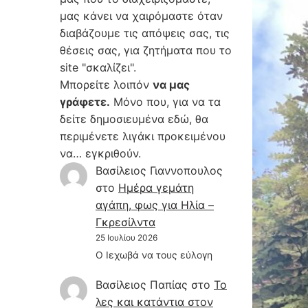
μας κάνει να χαιρόμαστε όταν
διαβάζουμε τις απόψεις σας, τις
θέσεις σας, για ζητήματα που το
site "σκαλίζει".
Μπορείτε λοιπόν
να μας
γράφετε.
Μόνο που, για να τα
δείτε δημοσιευμένα εδώ, θα
περιμένετε λιγάκι προκειμένου
να… εγκριθούν.
Βασίλειος Γιαννοπουλος
στο
Hμέρα γεμάτη
αγάπη, φως για Ηλία –
Γκρεσίλντα
25 Ιουλίου 2026
Ο Ιεχωβά να τους εύλογη
Βασίλειος Παπίας
στο
Το
λες και κατάντια στον