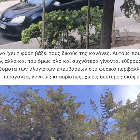
να ‘χει η φύση βάζει τους δικούς της κανόνες. Αυτούς πο
ν, αλλά και που όμως όλο και συχνότερα γίνονται εύθραυ
έσματα των αλόγιστων επεμβάσεων στο φυσικό περιβάλλο
 παράγοντα, γενικώς κι αορίστως, χωρίς δεύτερες σκέψει