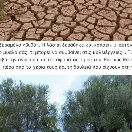
 ξεραμένο «βυθό». Η λάσπη ξεράθηκε και «σπάει» μ’ αυτό
ο μυαλό σας, τι μπορεί να συμβαίνει στις καλλιέργειες… Τ
αβά την ανηφόρα, σε ότι αφορά τις τιμές του; Και πώς θα
 πέρα από τα χέρια τους και τη δουλειά που ρίχνουν στη 