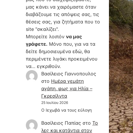
μας κάνει να χαιρόμαστε όταν
διαβάζουμε τις απόψεις σας, τις
θέσεις σας, για ζητήματα που το
site "σκαλίζει".
Μπορείτε λοιπόν
να μας
γράφετε.
Μόνο που, για να τα
δείτε δημοσιευμένα εδώ, θα
περιμένετε λιγάκι προκειμένου
να… εγκριθούν.
Βασίλειος Γιαννοπουλος
στο
Hμέρα γεμάτη
αγάπη, φως για Ηλία –
Γκρεσίλντα
25 Ιουλίου 2026
Ο Ιεχωβά να τους εύλογη
Βασίλειος Παπίας
στο
Το
λες και κατάντια στον