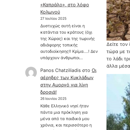
«Καπράλο», στο λόφο
Κολωνού
27 Ιουλίου 2025
Δυστυχώς αυτή είναι η
κατάντια του κράτους (όχι
της Χώρας) και της τωρινής
Δείτε τον
αδιάφορης τοπικής
τώρα με τ
αυτοδιοίκησης!! Κρίμα....! Δεν
υπάρχουν άνθρωποι…
το λάδι τρ
άλλα μέσα,
Panos Chatziliadis
στο
Οι
αέρηδες των Κυκλάδων
στην Αμοργό για λίγη
δροσιά!
26 Ιουνίου 2025
Κάθε Ελληνικό νησί ήταν
πάντα μια πρόκληση για
μένα από τα παιδικά μου
χρόνια, και περισσότερο η