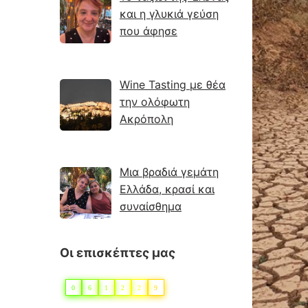
και η γλυκιά γεύση
που άφησε
Wine Tasting με θέα
την ολόφωτη
Ακρόπολη
Μια βραδιά γεμάτη
Ελλάδα, κρασί και
συναίσθημα
Οι επισκέπτες μας
0
6
1
2
2
9