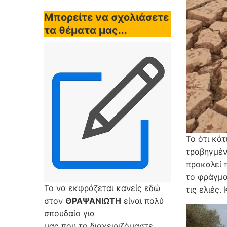
Μπορείτε να σχολιάσετε
τα θέματα μας...
Το ότι κά
τραβηγμέν
προκαλεί 
το φράγμα
Το να εκφράζεται κανείς εδώ
τις ελιές.
στον
ΘΡΑΨΑΝΙΩΤΗ
είναι πολύ
σπουδαίο για
μας που το διαχειριζόμαστε,