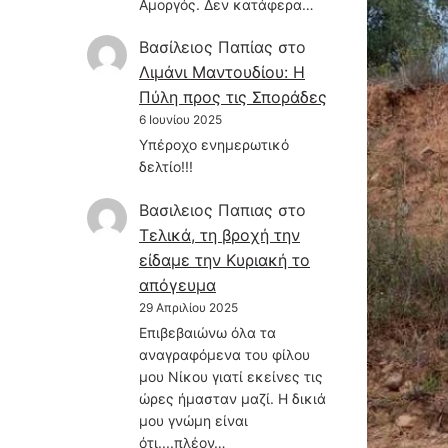
Αμοργός. Δεν κατάφερα…
Βασίλειος Παπίας
στο
Λιμάνι Μαντουδίου: Η
Πύλη προς τις Σποράδες
6 Ιουνίου 2025
Υπέροχο ενημερωτικό
δελτίο!!!
Βασιλειος Παπιας
στο
Τελικά, τη βροχή την
είδαμε την Κυριακή το
απόγευμα
29 Απριλίου 2025
Επιβεβαιώνω όλα τα
αναγραφόμενα του φίλου
μου Νίκου γιατί εκείνες τις
ώρες ήμασταν μαζί. Η δικιά
μου γνώμη είναι
ότι....πλέον…