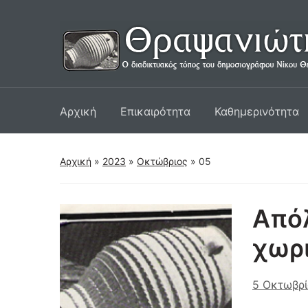
Αρχική
Επικαιρότητα
Καθημερινότητα
Αρχική
»
2023
»
Οκτώβριος
»
05
Απόλ
χωρ
5 Οκτωβρί