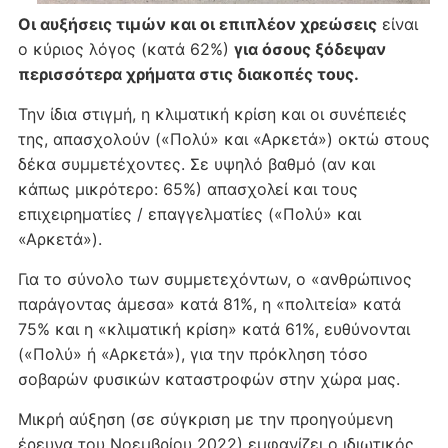
Οι αυξήσεις τιμών και οι επιπλέον χρεώσεις
είναι
ο κύριος λόγος (κατά 62%)
για όσους ξόδεψαν
περισσότερα χρήματα στις διακοπές τους.
Την ίδια στιγμή, η κλιματική κρίση και οι συνέπειές
της, απασχολούν («Πολύ» και «Αρκετά») οκτώ στους
δέκα συμμετέχοντες. Σε υψηλό βαθμό (αν και
κάπως μικρότερο: 65%) απασχολεί και τους
επιχειρηματίες / επαγγελματίες («Πολύ» και
«Αρκετά»).
Για το σύνολο των συμμετεχόντων, ο «ανθρώπινος
παράγοντας άμεσα» κατά 81%, η «πολιτεία» κατά
75% και η «κλιματική κρίση» κατά 61%, ευθύνονται
(«Πολύ» ή «Αρκετά»), για την πρόκληση τόσο
σοβαρών φυσικών καταστροφών στην χώρα μας.
Μικρή αύξηση (σε σύγκριση με την προηγούμενη
έρευνα του Νοεμβρίου 2022) εμφανίζει ο ιδιωτικός