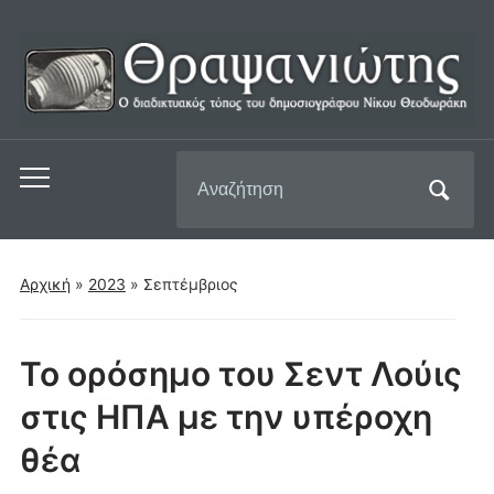
Αναζήτηση
Εναλλαγή
για:
του
μενού
για
Αρχική
»
2023
»
Σεπτέμβριος
κινητά
Το ορόσημο του Σεντ Λούις
στις ΗΠΑ με την υπέροχη
θέα