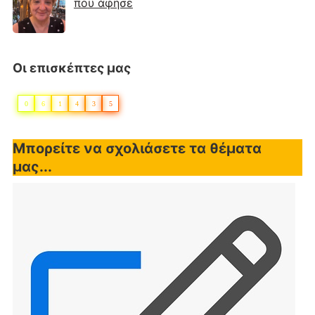
που άφησε
Οι επισκέπτες μας
0
6
1
4
3
5
Μπορείτε να σχολιάσετε τα θέματα
μας...