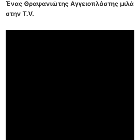
Ένας Θραψανιώτης Αγγειοπλάστης μιλά
στην T.V.