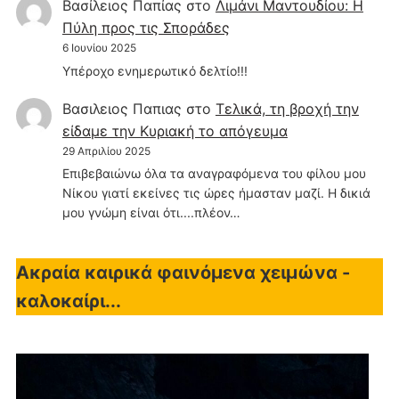
Βασίλειος Παπίας
στο
Λιμάνι Μαντουδίου: Η
Πύλη προς τις Σποράδες
6 Ιουνίου 2025
Υπέροχο ενημερωτικό δελτίο!!!
Βασιλειος Παπιας
στο
Τελικά, τη βροχή την
είδαμε την Κυριακή το απόγευμα
29 Απριλίου 2025
Επιβεβαιώνω όλα τα αναγραφόμενα του φίλου μου
Νίκου γιατί εκείνες τις ώρες ήμασταν μαζί. Η δικιά
μου γνώμη είναι ότι....πλέον…
Ακραία καιρικά φαινόμενα χειμώνα -
καλοκαίρι...