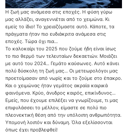
Η ζωή μας ανάμεσα στις εποχές. Η φύση γύρω
μας αλλάζει, αναγεννιέται από το χειμώνα. Κι
εμείς το ίδιο! Το χρειαζόμαστε αυτό. Κάποτε, τα
πράγματα ήταν πιο ευδιάκριτα ανάμεσα στις
εποχές. Τώρα όχι πια...
Το καλοκαίρι του 2025 που ζούμε ήδη είναι ίσως
το πιο θερμό των τελευταίων δεκαετιών. Μοιάζει
με αυτό του 2024... Γεμάτο καύσωνες. Αυτό κάνει
πολύ δύσκολη τη ζωή μας... Οι μετεωρολόγοι μας
προετοίμασαν από νωρίς και το ζούμε στο έπακρο.
Και ο χειμώνας ήταν γεμάτος ακραία καιρικά
φαινόμενα. Κρύο, άνυδρος καιρός, επικίνδυνος...
Εμείς, που έχουμε επιλέξει να γνωρίζουμε, τι μας
επιφυλάσσει το μέλλον, είμαστε σε πολύ πιο
πλεονεκτική θέση από την υπόλοιπη ανθρωπότητα.
Υπομονή λοιπόν και δύναμη. Όλα εξελίσσονται
όπως έχει προβλεφθεί!