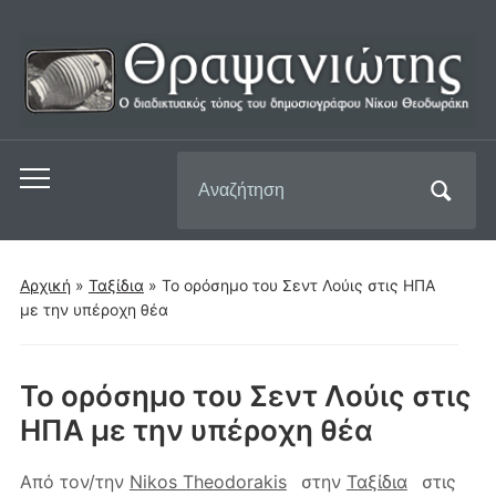
Αναζήτηση
Εναλλαγή
για:
του
μενού
για
Αρχική
»
Ταξίδια
»
Το ορόσημο του Σεντ Λούις στις ΗΠΑ
κινητά
με την υπέροχη θέα
Το ορόσημο του Σεντ Λούις στις
ΗΠΑ με την υπέροχη θέα
Από τον/την
Nikos Theodorakis
στην
Ταξίδια
στις