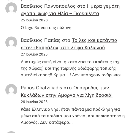
Βασίλειος Γιαννοπουλος
στο
Hμέρα γεμάτη
αγάπη, φως για Ηλία – Γκρεσίλντα
25 Ιουλίου 2026
Ο Ιεχωβά να τους εύλογη
Βασίλειος Παπίας
στο
Το λες και κατάντια
στον «Καπράλο», στο λόφο Κολωνού
27 Ιουλίου 2025
Δυστυχώς αυτή είναι η κατάντια του κράτους (όχι
της Χώρας) και της τωρινής αδιάφορης τοπικής
αυτοδιοίκησης!! Κρίμα....! Δεν υπάρχουν άνθρωποι…
Panos Chatziliadis
στο
Οι αέρηδες των
Κυκλάδων στην Αμοργό για λίγη δροσιά!
26 Ιουνίου 2025
Κάθε Ελληνικό νησί ήταν πάντα μια πρόκληση για
μένα από τα παιδικά μου χρόνια, και περισσότερο η
Αμοργός. Δεν κατάφερα…