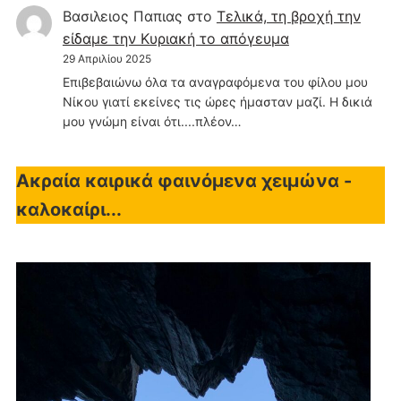
Βασιλειος Παπιας
στο
Τελικά, τη βροχή την
είδαμε την Κυριακή το απόγευμα
29 Απριλίου 2025
Επιβεβαιώνω όλα τα αναγραφόμενα του φίλου μου
Νίκου γιατί εκείνες τις ώρες ήμασταν μαζί. Η δικιά
μου γνώμη είναι ότι....πλέον…
Ακραία καιρικά φαινόμενα χειμώνα -
καλοκαίρι...