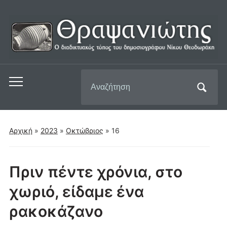
Αναζήτηση
Εναλλαγή
για:
του
μενού
για
Αρχική
»
2023
»
Οκτώβριος
»
16
κινητά
Πριν πέντε χρόνια, στο
χωριό, είδαμε ένα
ρακοκάζανο