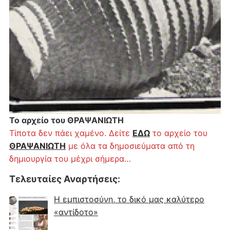
Το αρχείο του ΘΡΑΨΑΝΙΩΤΗ
Τίποτα δεν πάει χαμένο. Δείτε
ΕΔΩ
το αρχείο του
ΘΡΑΨΑΝΙΩΤΗ
με όλα τα δημοσιεύματα από τη
δημιουργία του μέχρι σήμερα…
Τελευταίες Αναρτήσεις
:
Η εμπιστοσύνη, το δικό μας καλύτερο
«αντίδοτο»