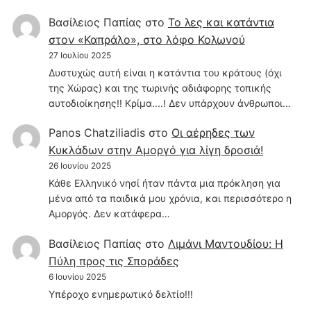
Βασίλειος Παπίας
στο
Το λες και κατάντια
στον «Καπράλο», στο λόφο Κολωνού
27 Ιουλίου 2025
Δυστυχώς αυτή είναι η κατάντια του κράτους (όχι
της Χώρας) και της τωρινής αδιάφορης τοπικής
αυτοδιοίκησης!! Κρίμα....! Δεν υπάρχουν άνθρωποι…
Panos Chatziliadis
στο
Οι αέρηδες των
Κυκλάδων στην Αμοργό για λίγη δροσιά!
26 Ιουνίου 2025
Κάθε Ελληνικό νησί ήταν πάντα μια πρόκληση για
μένα από τα παιδικά μου χρόνια, και περισσότερο η
Αμοργός. Δεν κατάφερα…
Βασίλειος Παπίας
στο
Λιμάνι Μαντουδίου: Η
Πύλη προς τις Σποράδες
6 Ιουνίου 2025
Υπέροχο ενημερωτικό δελτίο!!!