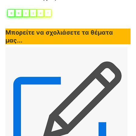
0
6
1
2
4
7
Μπορείτε να σχολιάσετε τα θέματα
μας...