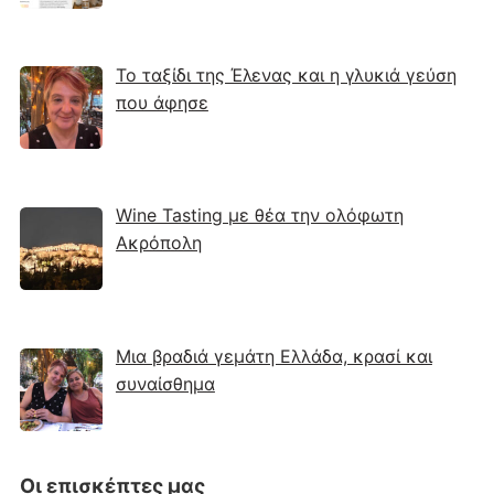
Το ταξίδι της Έλενας και η γλυκιά γεύση
που άφησε
Wine Tasting με θέα την ολόφωτη
Ακρόπολη
Μια βραδιά γεμάτη Ελλάδα, κρασί και
συναίσθημα
Οι επισκέπτες μας