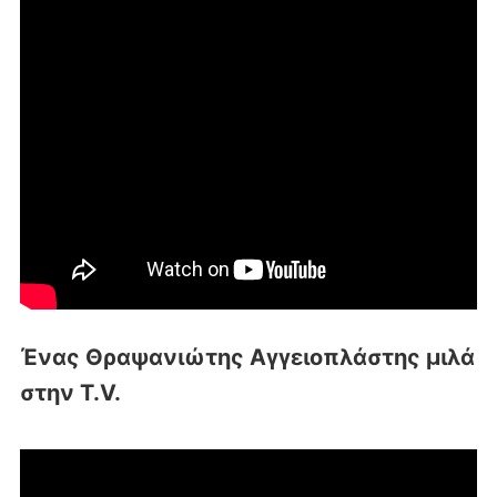
Ένας Θραψανιώτης Αγγειοπλάστης μιλά
στην T.V.