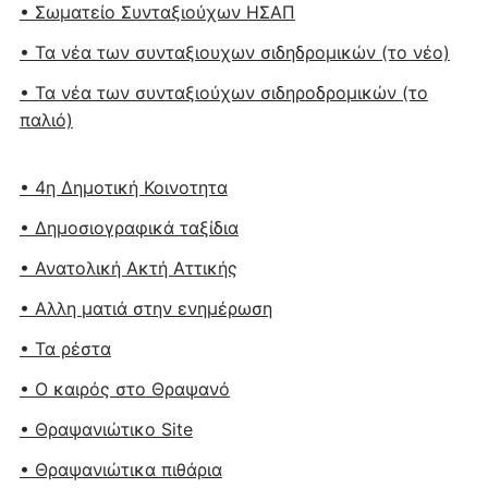
• Σωματείο Συνταξιούχων ΗΣΑΠ
• Τα νέα των συνταξιουχων σιδηδρομικών (το νέο)
• Τα νέα των συνταξιούχων σιδηροδρομικών (το
παλιό)
• 4η Δημοτική Κοινοτητα
• Δημοσιογραφικά ταξίδια
• Ανατολική Ακτή Αττικής
• Αλλη ματιά στην ενημέρωση
• Τα ρέστα
• Ο καιρός στο Θραψανό
• Θραψανιώτικο Site
• Θραψανιώτικα πιθάρια