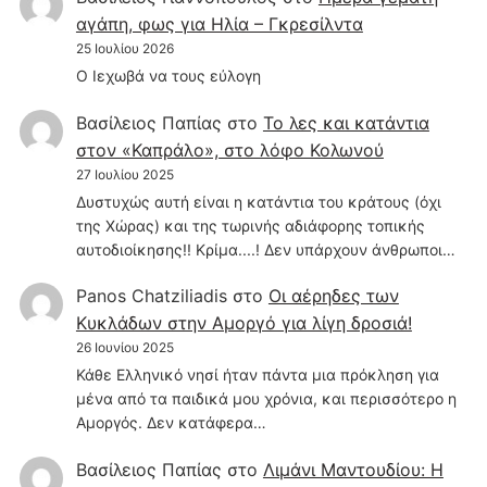
αγάπη, φως για Ηλία – Γκρεσίλντα
25 Ιουλίου 2026
Ο Ιεχωβά να τους εύλογη
Βασίλειος Παπίας
στο
Το λες και κατάντια
στον «Καπράλο», στο λόφο Κολωνού
27 Ιουλίου 2025
Δυστυχώς αυτή είναι η κατάντια του κράτους (όχι
της Χώρας) και της τωρινής αδιάφορης τοπικής
αυτοδιοίκησης!! Κρίμα....! Δεν υπάρχουν άνθρωποι…
Panos Chatziliadis
στο
Οι αέρηδες των
Κυκλάδων στην Αμοργό για λίγη δροσιά!
26 Ιουνίου 2025
Κάθε Ελληνικό νησί ήταν πάντα μια πρόκληση για
μένα από τα παιδικά μου χρόνια, και περισσότερο η
Αμοργός. Δεν κατάφερα…
Βασίλειος Παπίας
στο
Λιμάνι Μαντουδίου: Η