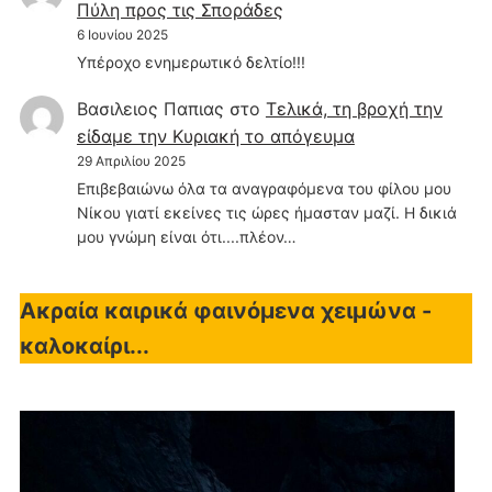
Πύλη προς τις Σποράδες
6 Ιουνίου 2025
Υπέροχο ενημερωτικό δελτίο!!!
Βασιλειος Παπιας
στο
Τελικά, τη βροχή την
είδαμε την Κυριακή το απόγευμα
29 Απριλίου 2025
Επιβεβαιώνω όλα τα αναγραφόμενα του φίλου μου
Νίκου γιατί εκείνες τις ώρες ήμασταν μαζί. Η δικιά
μου γνώμη είναι ότι....πλέον…
Ακραία καιρικά φαινόμενα χειμώνα -
καλοκαίρι...