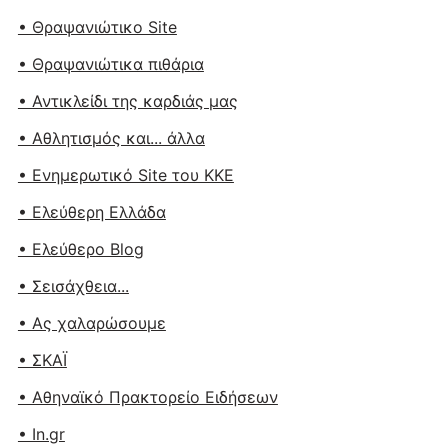
• Θραψανιώτικο Site
• Θραψανιώτικα πιθάρια
• Αντικλείδι της καρδιάς μας
• Αθλητισμός και... άλλα
• Ενημερωτικό Site του ΚΚΕ
• Ελεύθερη Ελλάδα
• Ελεύθερο Blog
• Σεισάχθεια...
• Ας χαλαρώσουμε
• ΣΚΑΪ
• Αθηναϊκό Πρακτορείο Ειδήσεων
• In.gr