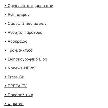
• Οργανώστε τη μέρα σας
• Ενδιαφέρον
• Ομορφιά των ματιών
• Ανοιχτό Παράθυρο
• Αρουραίος
• Τρο-μα-κτικό
• Ειδησεογραφικό Blog
• Nonews-NEWS
• Press-Gr
• ΠΡΕΖΑ TV
• Παραπολιτική
• Φίμωτρο