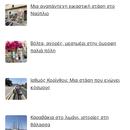
Μια αναπάντεχη εικαστική στάση στο
Ναύπλιο
Βόλτα, αγορές, μεσημέρι στην όμορφη
παλιά πόλη
Ισθμός Κορίνθου: Μια στάση που ενώνει
κόσμους
Καραβάκια στο λιμάνι, ιστορίες στη
θάλασσα