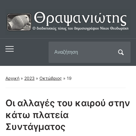
Αναζήτηση
Εναλλαγή
για:
του
μενού
για
Αρχική
»
2023
»
Οκτώβριος
»
19
κινητά
Οι αλλαγές του καιρού στην
κάτω πλατεία
Συντάγματος