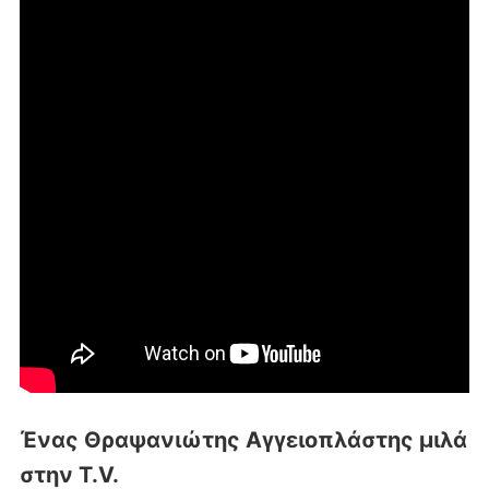
Ένας Θραψανιώτης Αγγειοπλάστης μιλά
στην T.V.