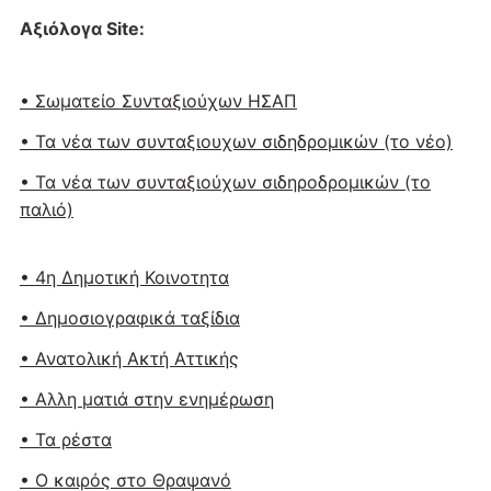
Αξιόλογα Site:
• Σωματείο Συνταξιούχων ΗΣΑΠ
• Τα νέα των συνταξιουχων σιδηδρομικών (το νέο)
• Τα νέα των συνταξιούχων σιδηροδρομικών (το
παλιό)
• 4η Δημοτική Κοινοτητα
• Δημοσιογραφικά ταξίδια
• Ανατολική Ακτή Αττικής
• Αλλη ματιά στην ενημέρωση
• Τα ρέστα
• Ο καιρός στο Θραψανό