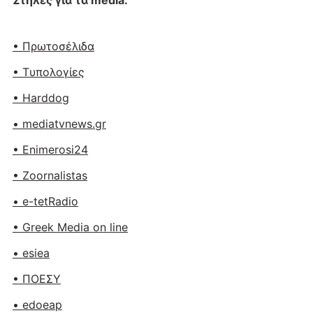
Στήλες για τα media:
• Πρωτοσέλιδα
• Tυπολογίες
• Harddog
• mediatvnews.gr
• Enimerosi24
• Zoornalistas
• e-tetRadio
• Greek Media on line
• esiea
• ΠΟΕΣΥ
• edoeap