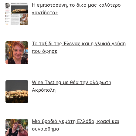
Η εμπιστοσύνη, το δικό μας καλύτερο
«αντίδοτο»
Το ταξίδι της Έλενας και η γλυκιά γεύση
που άφησε
Wine Tasting με θέα την ολόφωτη
Ακρόπολη
Μια βραδιά γεμάτη Ελλάδα, κρασί και
συναίσθημα