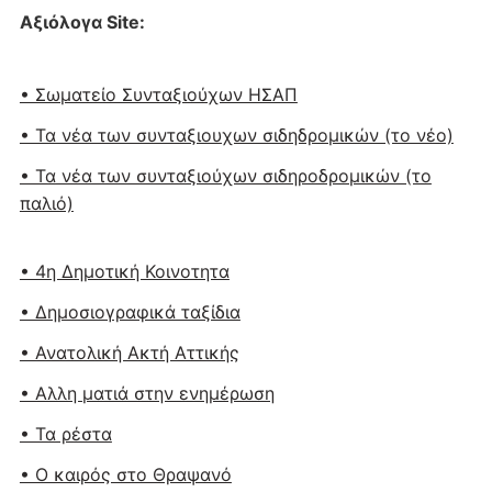
Αξιόλογα Site:
• Σωματείο Συνταξιούχων ΗΣΑΠ
• Τα νέα των συνταξιουχων σιδηδρομικών (το νέο)
• Τα νέα των συνταξιούχων σιδηροδρομικών (το
παλιό)
• 4η Δημοτική Κοινοτητα
• Δημοσιογραφικά ταξίδια
• Ανατολική Ακτή Αττικής
• Αλλη ματιά στην ενημέρωση
• Τα ρέστα
• Ο καιρός στο Θραψανό