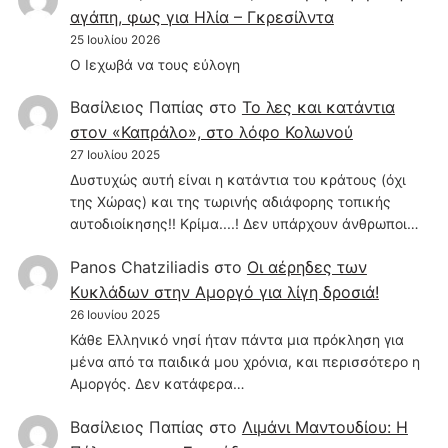
αγάπη, φως για Ηλία – Γκρεσίλντα
25 Ιουλίου 2026
Ο Ιεχωβά να τους εύλογη
Βασίλειος Παπίας
στο
Το λες και κατάντια
στον «Καπράλο», στο λόφο Κολωνού
27 Ιουλίου 2025
Δυστυχώς αυτή είναι η κατάντια του κράτους (όχι
της Χώρας) και της τωρινής αδιάφορης τοπικής
αυτοδιοίκησης!! Κρίμα....! Δεν υπάρχουν άνθρωποι…
Panos Chatziliadis
στο
Οι αέρηδες των
Κυκλάδων στην Αμοργό για λίγη δροσιά!
26 Ιουνίου 2025
Κάθε Ελληνικό νησί ήταν πάντα μια πρόκληση για
μένα από τα παιδικά μου χρόνια, και περισσότερο η
Αμοργός. Δεν κατάφερα…
Βασίλειος Παπίας
στο
Λιμάνι Μαντουδίου: Η