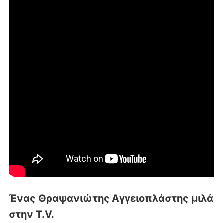
Ένας Θραψανιώτης Αγγειοπλάστης μιλά
στην T.V.