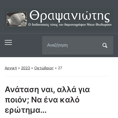
Αναζήτηση
Εναλλαγή
για:
του
μενού
για
Αρχική
»
2023
»
Οκτώβριος
»
27
κινητά
Ανάταση ναι, αλλά για
ποιόν; Να ένα καλό
ερώτημα…