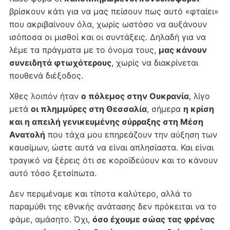
βρίσκουν κάτι για να μας πείσουν πως αυτό «φταίει»
που ακριβαίνουν όλα, χωρίς ωστόσο να αυξάνουν
ισόποσα οι μισθοί και οι συντάξεις. Δηλαδή για να
λέμε τα πράγματα με το όνομα τους,
μας κάνουν
συνειδητά φτωχότερους
, χωρίς να διακρίνεται
πουθενά διέξοδος.
Χθες λοιπόν ήταν
ο πόλεμος στην Ουκρανία
, λίγο
μετά
οι πλημμύρες στη Θεσσαλία
, σήμερα
η κρίση
και η απειλή γενικευμένης σύρραξης στη Μέση
Ανατολή
που τάχα μου επηρεάζουν την αύξηση των
καυσίμων, ώστε αυτά να είναι απλησίαστα. Και είναι
τραγικό να ξέρεις ότι σε κοροϊδεύουν και το κάνουν
αυτό τόσο ξετσίπωτα.
Δεν περιμέναμε και τίποτα καλύτερο, αλλά το
παραμύθι της εθνικής ανάτασης δεν πρόκειται να το
φάμε, αμάσητο. Όχι,
όσο έχουμε σώας τας φρένας