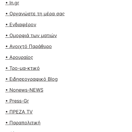
• In.gr
• Οργανώστε τη μέρα σας
• Ενδιαφέρον
• Ομορφιά των ματιών
• Ανοιχτό Παράθυρο
• Αρουραίος
• Τρο-μα-κτικό
• Ειδησεογραφικό Blog
• Nonews-NEWS
• Press-Gr
• ΠΡΕΖΑ TV
• Παραπολιτική