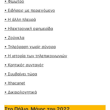
• Φίμωτρο
• Ειδήσεις με περιεχόμενο
• Η άλλη πλευρά
• Ηλεκτρονική εφημερίδα
• Ζούγκλα
• Τηλεόραση χωρίς σύνορα
• Η ιστορία των τηλεπικοινωνιών
• Κρητικές συνταγές
• Συμβαίνει τώρα
• Ithacanet
• Δικαιολογητικά
Στο Πήλιο, Μάιος του 2022