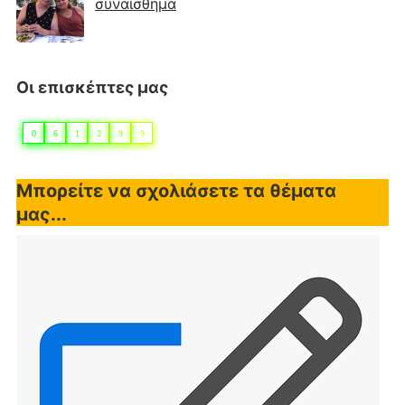
συναίσθημα
Οι επισκέπτες μας
0
6
1
2
9
9
Μπορείτε να σχολιάσετε τα θέματα
μας...