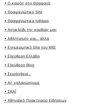
• Ο καιρός στο Θραψανό
• Θραψανιώτικο Site
• Θραψανιώτικα πιθάρια
• Αντικλείδι της καρδιάς μας
• Αθλητισμός και... άλλα
• Ενημερωτικό Site του ΚΚΕ
• Ελεύθερη Ελλάδα
• Ελεύθερο Blog
• Σεισάχθεια...
• Ας χαλαρώσουμε
• ΣΚΑΪ
• Αθηναϊκό Πρακτορείο Ειδήσεων