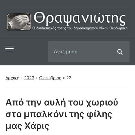
Αναζήτηση
Εναλλαγή
για:
του
μενού
για
Αρχική
»
2023
»
Οκτώβριος
»
22
κινητά
Από την αυλή του χωριού
στο μπαλκόνι της φίλης
μας Χάρις