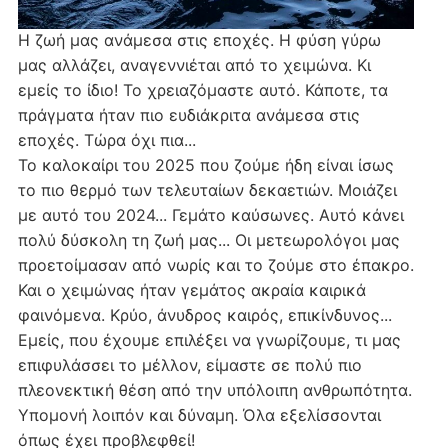
Η ζωή μας ανάμεσα στις εποχές. Η φύση γύρω
μας αλλάζει, αναγεννιέται από το χειμώνα. Κι
εμείς το ίδιο! Το χρειαζόμαστε αυτό. Κάποτε, τα
πράγματα ήταν πιο ευδιάκριτα ανάμεσα στις
εποχές. Τώρα όχι πια...
Το καλοκαίρι του 2025 που ζούμε ήδη είναι ίσως
το πιο θερμό των τελευταίων δεκαετιών. Μοιάζει
με αυτό του 2024... Γεμάτο καύσωνες. Αυτό κάνει
πολύ δύσκολη τη ζωή μας... Οι μετεωρολόγοι μας
προετοίμασαν από νωρίς και το ζούμε στο έπακρο.
Και ο χειμώνας ήταν γεμάτος ακραία καιρικά
φαινόμενα. Κρύο, άνυδρος καιρός, επικίνδυνος...
Εμείς, που έχουμε επιλέξει να γνωρίζουμε, τι μας
επιφυλάσσει το μέλλον, είμαστε σε πολύ πιο
πλεονεκτική θέση από την υπόλοιπη ανθρωπότητα.
Υπομονή λοιπόν και δύναμη. Όλα εξελίσσονται
όπως έχει προβλεφθεί!