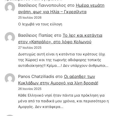
Βασίλειος Γιαννοπουλος
στο
Hμέρα γεμάτη
αγάπη, φως για Ηλία – Γκρεσίλντα
25 Ιουλίου 2026
Ο Ιεχωβά να τους εύλογη
Βασίλειος Παπίας
στο
Το λες και κατάντια
στον «Καπράλο», στο λόφο Κολωνού
27 Ιουλίου 2025
Δυστυχώς αυτή είναι η κατάντια του κράτους (όχι
της Χώρας) και της τωρινής αδιάφορης τοπικής
αυτοδιοίκησης!! Κρίμα....! Δεν υπάρχουν άνθρωποι…
Panos Chatziliadis
στο
Οι αέρηδες των
Κυκλάδων στην Αμοργό για λίγη δροσιά!
26 Ιουνίου 2025
Κάθε Ελληνικό νησί ήταν πάντα μια πρόκληση για
μένα από τα παιδικά μου χρόνια, και περισσότερο η
Αμοργός. Δεν κατάφερα…