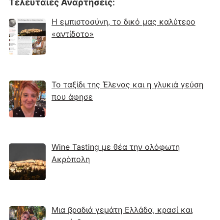
Τελευταίες Αναρτήσεις
:
Η εμπιστοσύνη, το δικό μας καλύτερο
«αντίδοτο»
Το ταξίδι της Έλενας και η γλυκιά γεύση
που άφησε
Wine Tasting με θέα την ολόφωτη
Ακρόπολη
Μια βραδιά γεμάτη Ελλάδα, κρασί και