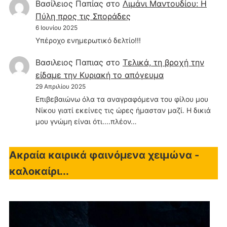
Βασίλειος Παπίας
στο
Λιμάνι Μαντουδίου: Η
Πύλη προς τις Σποράδες
6 Ιουνίου 2025
Υπέροχο ενημερωτικό δελτίο!!!
Βασιλειος Παπιας
στο
Τελικά, τη βροχή την
είδαμε την Κυριακή το απόγευμα
29 Απριλίου 2025
Επιβεβαιώνω όλα τα αναγραφόμενα του φίλου μου
Νίκου γιατί εκείνες τις ώρες ήμασταν μαζί. Η δικιά
μου γνώμη είναι ότι....πλέον…
Ακραία καιρικά φαινόμενα χειμώνα -
καλοκαίρι...