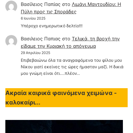
Βασίλειος Παπίας
στο
Λιμάνι Μαντουδίου: Η
Πύλη προς τις Σποράδες
6 Ιουνίου 2025
Υπέροχο ενημερωτικό δελτίο!!!
Βασιλειος Παπιας
στο
Τελικά, τη βροχή την
είδαμε την Κυριακή το απόγευμα
29 Απριλίου 2025
Επιβεβαιώνω όλα τα αναγραφόμενα του φίλου μου
Νίκου γιατί εκείνες τις ώρες ήμασταν μαζί. Η δικιά
μου γνώμη είναι ότι....πλέον…
Ακραία καιρικά φαινόμενα χειμώνα -
καλοκαίρι...