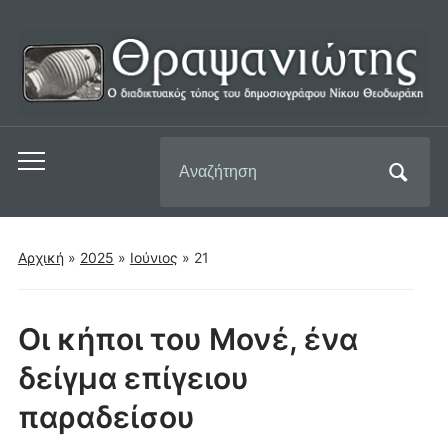
Αναζήτηση
Εναλλαγή
για:
του
μενού
για
Αρχική
»
2025
»
Ιούνιος
»
21
κινητά
Οι κήποι του Μονέ, ένα
δείγμα επίγειου
παραδείσου