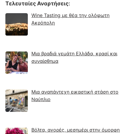
Τελευταίες Αναρτήσεις
:
Wine Tasting με θέα την ολόφωτη
Ακρόπολη
Μια βραδιά γεμάτη Ελλάδα, κρασί και
συναίσθημα
Μια αναπάντεχη εικαστική στάση στο
Ναύπλιο
Βόλτα, αγορές, μεσημέρι στην όμορφη