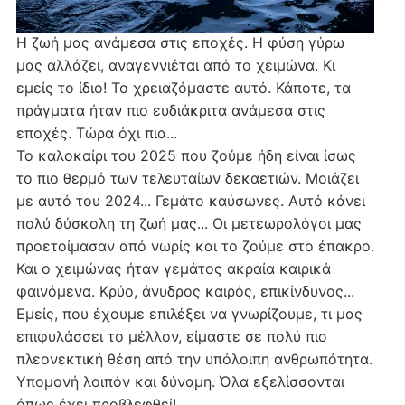
Η ζωή μας ανάμεσα στις εποχές. Η φύση γύρω
μας αλλάζει, αναγεννιέται από το χειμώνα. Κι
εμείς το ίδιο! Το χρειαζόμαστε αυτό. Κάποτε, τα
πράγματα ήταν πιο ευδιάκριτα ανάμεσα στις
εποχές. Τώρα όχι πια...
Το καλοκαίρι του 2025 που ζούμε ήδη είναι ίσως
το πιο θερμό των τελευταίων δεκαετιών. Μοιάζει
με αυτό του 2024... Γεμάτο καύσωνες. Αυτό κάνει
πολύ δύσκολη τη ζωή μας... Οι μετεωρολόγοι μας
προετοίμασαν από νωρίς και το ζούμε στο έπακρο.
Και ο χειμώνας ήταν γεμάτος ακραία καιρικά
φαινόμενα. Κρύο, άνυδρος καιρός, επικίνδυνος...
Εμείς, που έχουμε επιλέξει να γνωρίζουμε, τι μας
επιφυλάσσει το μέλλον, είμαστε σε πολύ πιο
πλεονεκτική θέση από την υπόλοιπη ανθρωπότητα.
Υπομονή λοιπόν και δύναμη. Όλα εξελίσσονται
όπως έχει προβλεφθεί!