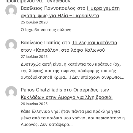
προκειμένου να… εγκριθούν.
Βασίλειος Γιαννοπουλος
στο
Hμέρα γεμάτη
αγάπη, φως για Ηλία – Γκρεσίλντα
25 Ιουλίου 2026
Ο Ιεχωβά να τους εύλογη
Βασίλειος Παπίας
στο
Το λες και κατάντια
στον «Καπράλο», στο λόφο Κολωνού
27 Ιουλίου 2025
Δυστυχώς αυτή είναι η κατάντια του κράτους (όχι
της Χώρας) και της τωρινής αδιάφορης τοπικής
αυτοδιοίκησης!! Κρίμα....! Δεν υπάρχουν άνθρωποι…
Panos Chatziliadis
στο
Οι αέρηδες των
Κυκλάδων στην Αμοργό για λίγη δροσιά!
26 Ιουνίου 2025
Κάθε Ελληνικό νησί ήταν πάντα μια πρόκληση για
μένα από τα παιδικά μου χρόνια, και περισσότερο η
Αμοργός. Δεν κατάφερα…