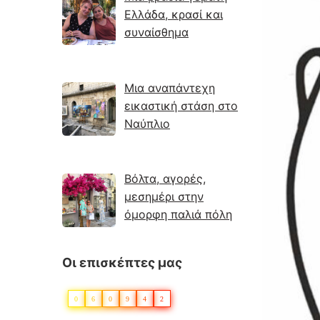
Ελλάδα, κρασί και
συναίσθημα
Μια αναπάντεχη
εικαστική στάση στο
Ναύπλιο
Βόλτα, αγορές,
μεσημέρι στην
όμορφη παλιά πόλη
Οι επισκέπτες μας
0
6
0
9
4
2