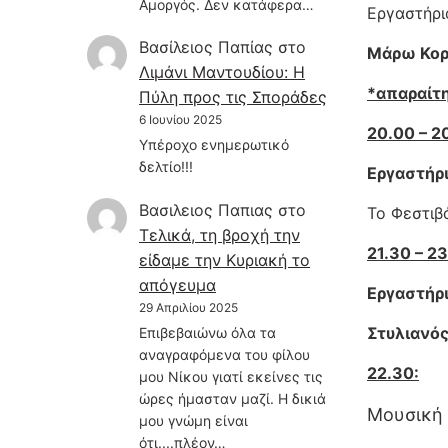
Αμοργός. Δεν κατάφερα…
Εργαστήρι
Βασίλειος Παπίας
στο
Μάρω Κο
Λιμάνι Μαντουδίου: Η
*απαραίτ
Πύλη προς τις Σποράδες
6 Ιουνίου 2025
20.00 – 2
Υπέροχο ενημερωτικό
δελτίο!!!
Εργαστήρι
Βασιλειος Παπιας
στο
Το Φεστιβ
Τελικά, τη βροχή την
21.30 – 2
είδαμε την Κυριακή το
απόγευμα
Εργαστήρι
29 Απριλίου 2025
Στυλιανό
Επιβεβαιώνω όλα τα
αναγραφόμενα του φίλου
22.30:
μου Νίκου γιατί εκείνες τις
ώρες ήμασταν μαζί. Η δικιά
Μουσική 
μου γνώμη είναι
ότι....πλέον…