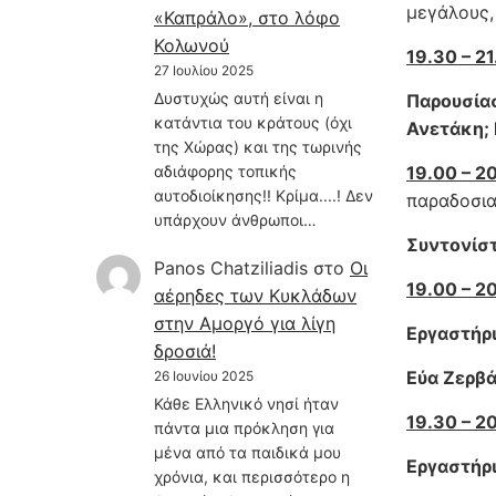
μεγάλους,
«Καπράλο», στο λόφο
Κολωνού
19.30 – 2
27 Ιουλίου 2025
Δυστυχώς αυτή είναι η
Παρουσία
κατάντια του κράτους (όχι
Ανετάκη;
της Χώρας) και της τωρινής
19.00 – 2
αδιάφορης τοπικής
αυτοδιοίκησης!! Κρίμα....! Δεν
παραδοσια
υπάρχουν άνθρωποι…
Συντονίστ
Panos Chatziliadis
στο
Οι
19.00 – 2
αέρηδες των Κυκλάδων
στην Αμοργό για λίγη
Εργαστήρι
δροσιά!
Εύα Ζερβ
26 Ιουνίου 2025
Κάθε Ελληνικό νησί ήταν
19.30 – 2
πάντα μια πρόκληση για
μένα από τα παιδικά μου
Εργαστήρ
χρόνια, και περισσότερο η