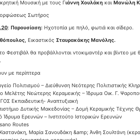
 κρητική Μουσική με τους Γ
ιάννη Χουλάκη
και
Μανώλη Κ
αμορφώσεως Σωτήρος
1.20
:
Παρουσίαση:
Ηχοτοπία με πηλό, φωτιά και σίδερο.
αθόπουλος,
Εικαστικός
Σταυρακάκης Μανόλης.
το Φεστιβάλ θα προβάλλονται ντοκιμαντέρ και βίντεο με 
.
υν με περίπτερα
γείο Πολιτισμού – Διεύθυνση Νεότερης Πολιτιστικής Κλη
ο Μελέτης Νεώτερης Κεραμεικής – Ίδρυμα Οικ. Γ. Ψαροπ
ΟΣ Εκπαιδευτική- Αναπτυξιακή
ιστήμιο Δυτικής Μακεδονίας – Δομή Κεραμικής Τέχνης 
ό Ίδρυμα Ερευνών – Ινστιτούτο Ιστορικών Ερευνών
sano Routes
Καστανάκη, Μαρία Σανουδάκη &amp; Άνθη Σουλτάνη (κερα
eramics (εργαστήριο κεραμικής)