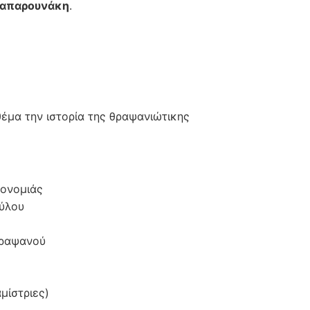
απαρουνάκη
.
θέμα την ιστορία της θραψανιώτικης
ρονομιάς
ούλου
Θραψανού
μίστριες)