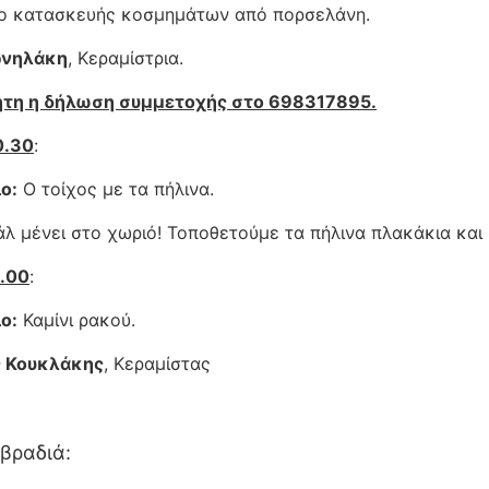
ο κατασκευής κοσμημάτων από πορσελάνη.
ρνηλάκη
, Κεραμίστρια.
ητη η δήλωση συμμετοχής στο 698317895.
0.30
:
ο:
Ο τοίχος με τα πήλινα.
άλ μένει στο χωριό! Τοποθετούμε τα πήλινα πλακάκια και
3.00
:
ο:
Καμίνι ρακού.
ς Κουκλάκης
, Κεραμίστας
βραδιά: