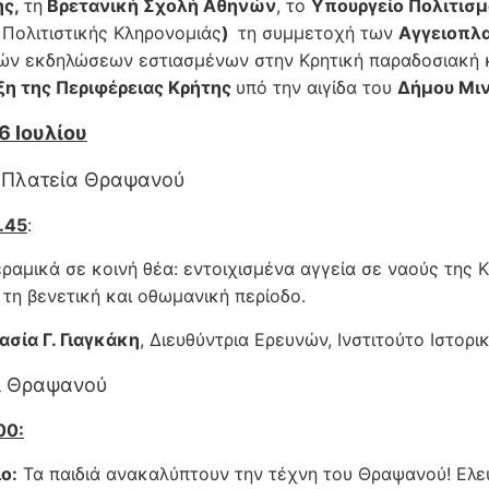
ής,
τη
Βρετανική Σχολή Αθηνών
, το
Υπουργείο Πολιτισμ
Πολιτιστικής Κληρονομιάς
)
τη συμμετοχή των
Αγγειοπλ
κών εκδηλώσεων εστιασμένων στην Κρητική παραδοσιακή κ
ξη της Περιφέρειας Κρήτης
υπό την αιγίδα του
Δήμου Μι
6 Ιουλίου
 Πλατεία Θραψανού
0.45
:
ραμικά σε κοινή θέα: εντοιχισμένα αγγεία σε ναούς της 
 τη βενετική και οθωμανική περίοδο.
ασία Γ. Γιαγκάκη
, Διευθύντρια Ερευνών, Ινστιτούτο Ιστορ
ι Θραψανού
00:
ο:
Τα παιδιά ανακαλύπτουν την τέχνη του Θραψανού! Ελεύ