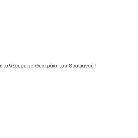
 στολίζουμε το Θεατράκι του Θραψανού !