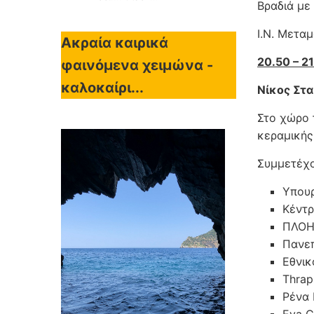
Βραδιά με
Ι.Ν. Μετ
Ακραία καιρικά
20.50 – 2
φαινόμενα χειμώνα -
καλοκαίρι...
Νίκος Στ
Στο χώρο 
κεραμικής
Συμμετέχο
Υπουρ
Κέντρ
ΠΛΟΗΓ
Πανεπ
Εθνικ
Thrap
Ρένα 
Eva C