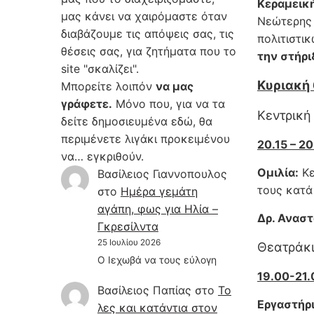
Κεραμεικ
μας κάνει να χαιρόμαστε όταν
Νεώτερης 
διαβάζουμε τις απόψεις σας, τις
πολιτιστι
θέσεις σας, για ζητήματα που το
την στήρι
site "σκαλίζει".
Κυριακή 
Μπορείτε λοιπόν
να μας
γράφετε.
Μόνο που, για να τα
Κεντρική
δείτε δημοσιευμένα εδώ, θα
περιμένετε λιγάκι προκειμένου
20.15 – 2
να… εγκριθούν.
Ομιλία:
Κε
Βασίλειος Γιαννοπουλος
τους κατά
στο
Hμέρα γεμάτη
αγάπη, φως για Ηλία –
Δρ. Αναστ
Γκρεσίλντα
25 Ιουλίου 2026
Θεατράκ
Ο Ιεχωβά να τους εύλογη
19.00-21.
Βασίλειος Παπίας
στο
Το
Εργαστήρι
λες και κατάντια στον