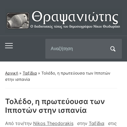
Αναζήτηση
Εναλλαγή
για:
του
μενού
για
Αρχική
»
Ταξίδια
»
Τολέδο, η πρωτεύουσα των Ιπποτών
κινητά
στην ισπανία
Τολέδο, η πρωτεύουσα των
Ιπποτών στην ισπανία
Από τον/την
Nikos Theodorakis
στην
Ταξίδια
στις