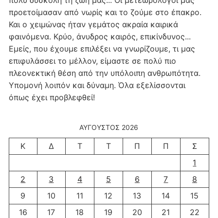
προετοίμασαν από νωρίς και το ζούμε στο έπακρο.
Και ο χειμώνας ήταν γεμάτος ακραία καιρικά
φαινόμενα. Κρύο, άνυδρος καιρός, επικίνδυνος...
Εμείς, που έχουμε επιλέξει να γνωρίζουμε, τι μας
επιφυλάσσει το μέλλον, είμαστε σε πολύ πιο
πλεονεκτική θέση από την υπόλοιπη ανθρωπότητα.
Υπομονή λοιπόν και δύναμη. Όλα εξελίσσονται
όπως έχει προβλεφθεί!
ΑΎΓΟΥΣΤΟΣ 2026
Κ
Δ
Τ
Τ
Π
Π
Σ
1
2
3
4
5
6
7
8
9
10
11
12
13
14
15
16
17
18
19
20
21
22