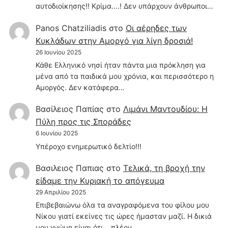
αυτοδιοίκησης!! Κρίμα....! Δεν υπάρχουν άνθρωποι…
Panos Chatziliadis
στο
Οι αέρηδες των
Κυκλάδων στην Αμοργό για λίγη δροσιά!
26 Ιουνίου 2025
Κάθε Ελληνικό νησί ήταν πάντα μια πρόκληση για
μένα από τα παιδικά μου χρόνια, και περισσότερο η
Αμοργός. Δεν κατάφερα…
Βασίλειος Παπίας
στο
Λιμάνι Μαντουδίου: Η
Πύλη προς τις Σποράδες
6 Ιουνίου 2025
Υπέροχο ενημερωτικό δελτίο!!!
Βασιλειος Παπιας
στο
Τελικά, τη βροχή την
είδαμε την Κυριακή το απόγευμα
29 Απριλίου 2025
Επιβεβαιώνω όλα τα αναγραφόμενα του φίλου μου
Νίκου γιατί εκείνες τις ώρες ήμασταν μαζί. Η δικιά
μου γνώμη είναι ότι....πλέον…