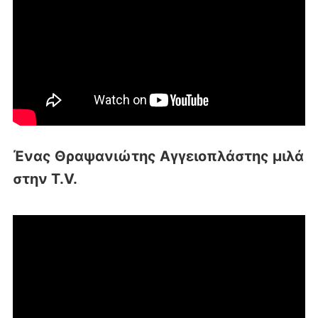
Ένας Θραψανιώτης Αγγειοπλάστης μιλά
στην T.V.