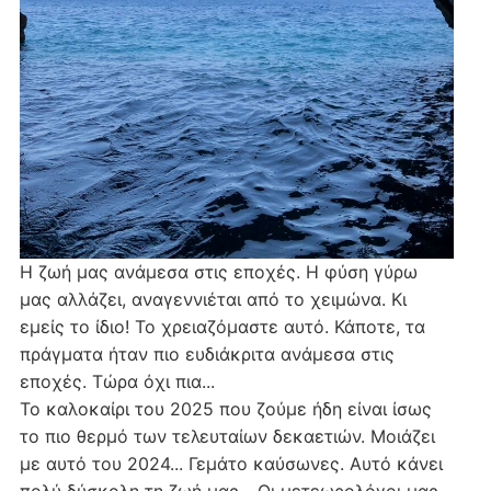
Η ζωή μας ανάμεσα στις εποχές. Η φύση γύρω
μας αλλάζει, αναγεννιέται από το χειμώνα. Κι
εμείς το ίδιο! Το χρειαζόμαστε αυτό. Κάποτε, τα
πράγματα ήταν πιο ευδιάκριτα ανάμεσα στις
εποχές. Τώρα όχι πια...
Το καλοκαίρι του 2025 που ζούμε ήδη είναι ίσως
το πιο θερμό των τελευταίων δεκαετιών. Μοιάζει
με αυτό του 2024... Γεμάτο καύσωνες. Αυτό κάνει
πολύ δύσκολη τη ζωή μας... Οι μετεωρολόγοι μας