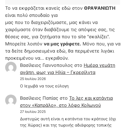
Το να εκφράζεται κανείς εδώ στον
ΘΡΑΨΑΝΙΩΤΗ
είναι πολύ σπουδαίο για
μας που το διαχειριζόμαστε, μας κάνει να
χαιρόμαστε όταν διαβάζουμε τις απόψεις σας, τις
θέσεις σας, για ζητήματα που το site "σκαλίζει".
Μπορείτε λοιπόν
να μας γράφετε.
Μόνο που, για να
τα δείτε δημοσιευμένα εδώ, θα περιμένετε λιγάκι
προκειμένου να… εγκριθούν.
Βασίλειος Γιαννοπουλος
στο
Hμέρα γεμάτη
αγάπη, φως για Ηλία – Γκρεσίλντα
25 Ιουλίου 2026
Ο Ιεχωβά να τους εύλογη
Βασίλειος Παπίας
στο
Το λες και κατάντια
στον «Καπράλο», στο λόφο Κολωνού
27 Ιουλίου 2025
Δυστυχώς αυτή είναι η κατάντια του κράτους (όχι
της Χώρας) και της τωρινής αδιάφορης τοπικής