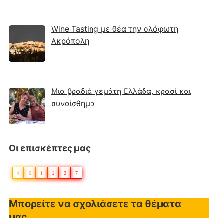
Wine Tasting με θέα την ολόφωτη
Ακρόπολη
Μια βραδιά γεμάτη Ελλάδα, κρασί και
συναίσθημα
Οι επισκέπτες μας
0
6
1
2
2
7
Μπορείτε να σχολιάσετε τα θέματα
μας...