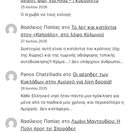
αγάπη, φως για Ηλία – Γκρεσίλντα
25 Ιουλίου 2026
Ο Ιεχωβά να τους εύλογη
Βασίλειος Παπίας
στο
Το λες και κατάντια
στον «Καπράλο», στο λόφο Κολωνού
27 Ιουλίου 2025
Δυστυχώς αυτή είναι η κατάντια του κράτους (όχι
της Χώρας) και της τωρινής αδιάφορης τοπικής
αυτοδιοίκησης!! Κρίμα....! Δεν υπάρχουν άνθρωποι…
Panos Chatziliadis
στο
Οι αέρηδες των
Κυκλάδων στην Αμοργό για λίγη δροσιά!
26 Ιουνίου 2025
Κάθε Ελληνικό νησί ήταν πάντα μια πρόκληση για
μένα από τα παιδικά μου χρόνια, και περισσότερο η
Αμοργός. Δεν κατάφερα…
Βασίλειος Παπίας
στο
Λιμάνι Μαντουδίου: Η
Πύλη προς τις Σποράδες