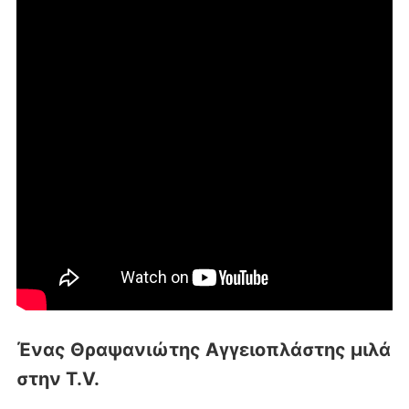
Ένας Θραψανιώτης Αγγειοπλάστης μιλά
στην T.V.