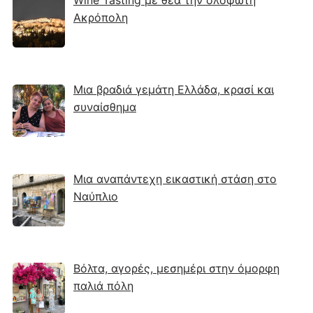
Wine Tasting με θέα την ολόφωτη
Ακρόπολη
Μια βραδιά γεμάτη Ελλάδα, κρασί και
συναίσθημα
Μια αναπάντεχη εικαστική στάση στο
Ναύπλιο
Βόλτα, αγορές, μεσημέρι στην όμορφη
παλιά πόλη