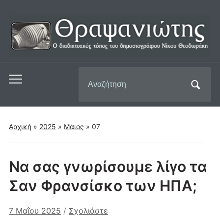
Αναζήτηση
Εναλλαγή
για:
του
μενού
για
Αρχική
»
2025
»
Μάιος
»
07
κινητά
Να σας γνωρίσουμε λίγο τα
Σαν Φρανσίσκο των ΗΠΑ;
7 Μαΐου 2025
/
Σχολιάστε