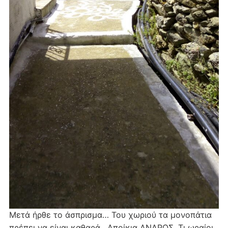
Μετά ήρθε το άσπρισμα… Του χωριού τα μονοπάτια
πρέπει να είναι καθαρά . Αποίκια ΑΝΔΡΟΣ. Τι ωραίοι