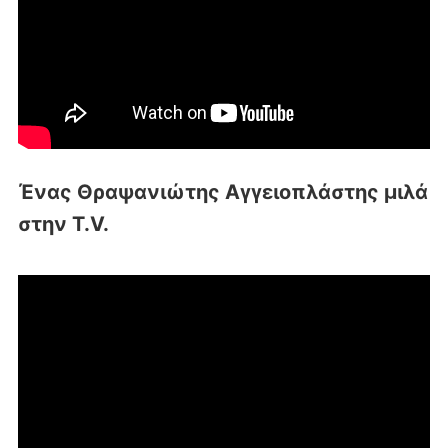
Ένας Θραψανιώτης Αγγειοπλάστης μιλά
στην T.V.