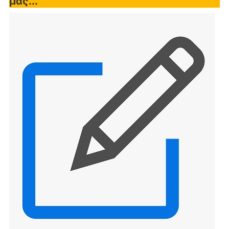
μας...