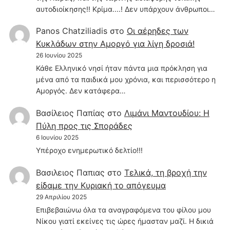
αυτοδιοίκησης!! Κρίμα....! Δεν υπάρχουν άνθρωποι…
Panos Chatziliadis
στο
Οι αέρηδες των
Κυκλάδων στην Αμοργό για λίγη δροσιά!
26 Ιουνίου 2025
Κάθε Ελληνικό νησί ήταν πάντα μια πρόκληση για
μένα από τα παιδικά μου χρόνια, και περισσότερο η
Αμοργός. Δεν κατάφερα…
Βασίλειος Παπίας
στο
Λιμάνι Μαντουδίου: Η
Πύλη προς τις Σποράδες
6 Ιουνίου 2025
Υπέροχο ενημερωτικό δελτίο!!!
Βασιλειος Παπιας
στο
Τελικά, τη βροχή την
είδαμε την Κυριακή το απόγευμα
29 Απριλίου 2025
Επιβεβαιώνω όλα τα αναγραφόμενα του φίλου μου
Νίκου γιατί εκείνες τις ώρες ήμασταν μαζί. Η δικιά