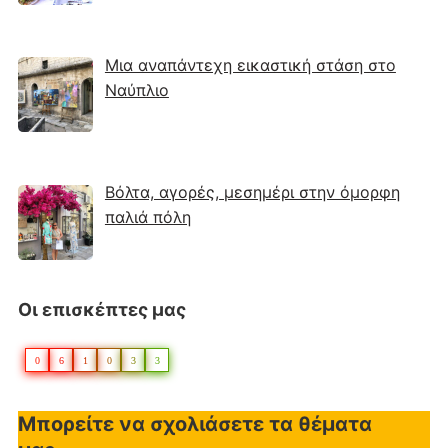
Μια αναπάντεχη εικαστική στάση στο
Ναύπλιο
Βόλτα, αγορές, μεσημέρι στην όμορφη
παλιά πόλη
Οι επισκέπτες μας
0
6
1
0
3
3
Μπορείτε να σχολιάσετε τα θέματα