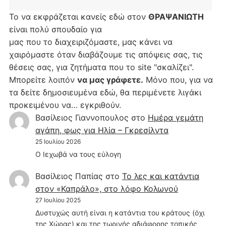
Το να εκφράζεται κανείς εδώ στον
ΘΡΑΨΑΝΙΩΤΗ
είναι πολύ σπουδαίο για
μας που το διαχειριζόμαστε, μας κάνει να
χαιρόμαστε όταν διαβάζουμε τις απόψεις σας, τις
θέσεις σας, για ζητήματα που το site "σκαλίζει".
Μπορείτε λοιπόν
να μας γράφετε.
Μόνο που, για να
τα δείτε δημοσιευμένα εδώ, θα περιμένετε λιγάκι
προκειμένου να… εγκριθούν.
Βασίλειος Γιαννοπουλος
στο
Hμέρα γεμάτη
αγάπη, φως για Ηλία – Γκρεσίλντα
25 Ιουλίου 2026
Ο Ιεχωβά να τους εύλογη
Βασίλειος Παπίας
στο
Το λες και κατάντια
στον «Καπράλο», στο λόφο Κολωνού
27 Ιουλίου 2025
Δυστυχώς αυτή είναι η κατάντια του κράτους (όχι
της Χώρας) και της τωρινής αδιάφορης τοπικής