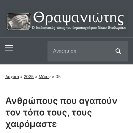
Αναζήτηση
Εναλλαγή
για:
του
μενού
για
Αρχική
»
2025
»
Μάιος
»
05
κινητά
Ανθρώπους που αγαπούν
τον τόπο τους, τους
χαιρόμαστε