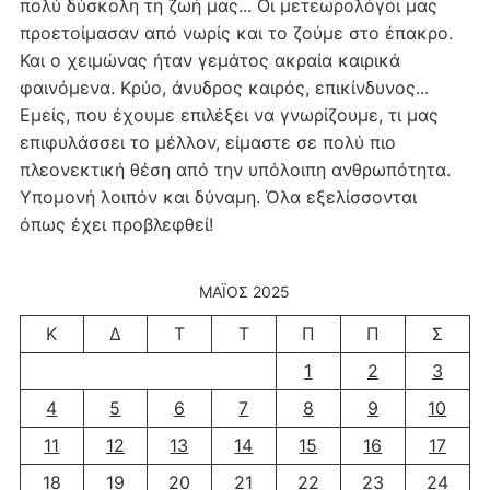
πολύ δύσκολη τη ζωή μας... Οι μετεωρολόγοι μας
προετοίμασαν από νωρίς και το ζούμε στο έπακρο.
Και ο χειμώνας ήταν γεμάτος ακραία καιρικά
φαινόμενα. Κρύο, άνυδρος καιρός, επικίνδυνος...
Εμείς, που έχουμε επιλέξει να γνωρίζουμε, τι μας
επιφυλάσσει το μέλλον, είμαστε σε πολύ πιο
πλεονεκτική θέση από την υπόλοιπη ανθρωπότητα.
Υπομονή λοιπόν και δύναμη. Όλα εξελίσσονται
όπως έχει προβλεφθεί!
ΜΆΙΟΣ 2025
Κ
Δ
Τ
Τ
Π
Π
Σ
1
2
3
4
5
6
7
8
9
10
11
12
13
14
15
16
17
18
19
20
21
22
23
24