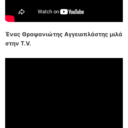
Ένας Θραψανιώτης Αγγειοπλάστης μιλά
στην T.V.