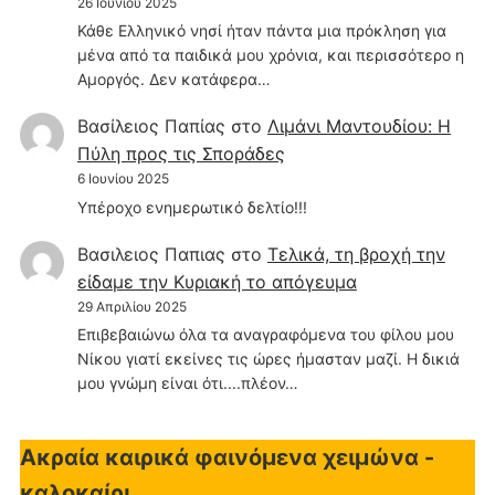
26 Ιουνίου 2025
Κάθε Ελληνικό νησί ήταν πάντα μια πρόκληση για
μένα από τα παιδικά μου χρόνια, και περισσότερο η
Αμοργός. Δεν κατάφερα…
Βασίλειος Παπίας
στο
Λιμάνι Μαντουδίου: Η
Πύλη προς τις Σποράδες
6 Ιουνίου 2025
Υπέροχο ενημερωτικό δελτίο!!!
Βασιλειος Παπιας
στο
Τελικά, τη βροχή την
είδαμε την Κυριακή το απόγευμα
29 Απριλίου 2025
Επιβεβαιώνω όλα τα αναγραφόμενα του φίλου μου
Νίκου γιατί εκείνες τις ώρες ήμασταν μαζί. Η δικιά
μου γνώμη είναι ότι....πλέον…
Ακραία καιρικά φαινόμενα χειμώνα -
καλοκαίρι...