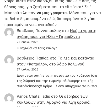
χαιρόμαστε όταν διαβάζουμε τις απόψεις σας, τις
θέσεις σας, για ζητήματα που το site "σκαλίζει".
Μπορείτε λοιπόν
να μας γράφετε.
Μόνο που, για να
τα δείτε δημοσιευμένα εδώ, θα περιμένετε λιγάκι
προκειμένου να… εγκριθούν.
Βασίλειος Γιαννοπουλος
στο
Hμέρα γεμάτη
αγάπη, φως για Ηλία – Γκρεσίλντα
25 Ιουλίου 2026
Ο Ιεχωβά να τους εύλογη
Βασίλειος Παπίας
στο
Το λες και κατάντια
στον «Καπράλο», στο λόφο Κολωνού
27 Ιουλίου 2025
Δυστυχώς αυτή είναι η κατάντια του κράτους (όχι
της Χώρας) και της τωρινής αδιάφορης τοπικής
αυτοδιοίκησης!! Κρίμα....! Δεν υπάρχουν άνθρωποι…
Panos Chatziliadis
στο
Οι αέρηδες των
Κυκλάδων στην Αμοργό για λίγη δροσιά!