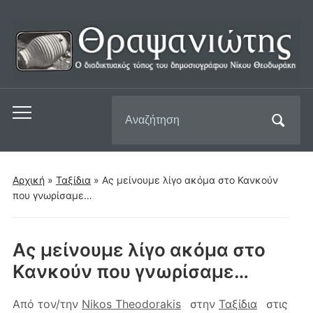
Αναζήτηση
Εναλλαγή
για:
του
μενού
για
Αρχική
»
Ταξίδια
»
Ας μείνουμε λίγο ακόμα στο Κανκούν
κινητά
που γνωρίσαμε…
Ας μείνουμε λίγο ακόμα στο
Κανκούν που γνωρίσαμε…
Από τον/την
Nikos Theodorakis
στην
Ταξίδια
στις