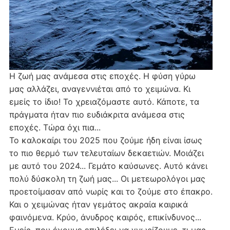
Η ζωή μας ανάμεσα στις εποχές. Η φύση γύρω
μας αλλάζει, αναγεννιέται από το χειμώνα. Κι
εμείς το ίδιο! Το χρειαζόμαστε αυτό. Κάποτε, τα
πράγματα ήταν πιο ευδιάκριτα ανάμεσα στις
εποχές. Τώρα όχι πια...
Το καλοκαίρι του 2025 που ζούμε ήδη είναι ίσως
το πιο θερμό των τελευταίων δεκαετιών. Μοιάζει
με αυτό του 2024... Γεμάτο καύσωνες. Αυτό κάνει
πολύ δύσκολη τη ζωή μας... Οι μετεωρολόγοι μας
προετοίμασαν από νωρίς και το ζούμε στο έπακρο.
Και ο χειμώνας ήταν γεμάτος ακραία καιρικά
φαινόμενα. Κρύο, άνυδρος καιρός, επικίνδυνος...
Εμείς, που έχουμε επιλέξει να γνωρίζουμε, τι μας