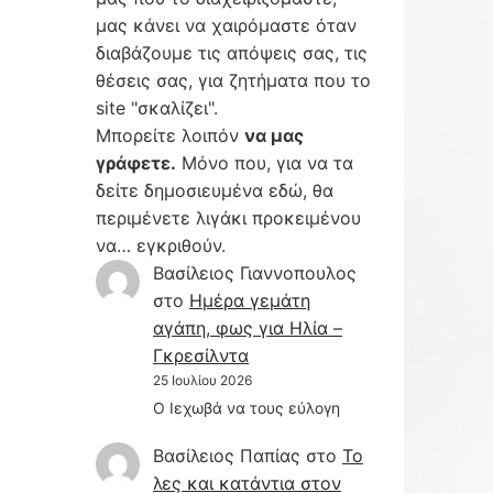
μας κάνει να χαιρόμαστε όταν
διαβάζουμε τις απόψεις σας, τις
θέσεις σας, για ζητήματα που το
site "σκαλίζει".
Μπορείτε λοιπόν
να μας
γράφετε.
Μόνο που, για να τα
δείτε δημοσιευμένα εδώ, θα
περιμένετε λιγάκι προκειμένου
να… εγκριθούν.
Βασίλειος Γιαννοπουλος
στο
Hμέρα γεμάτη
αγάπη, φως για Ηλία –
Γκρεσίλντα
25 Ιουλίου 2026
Ο Ιεχωβά να τους εύλογη
Βασίλειος Παπίας
στο
Το
λες και κατάντια στον