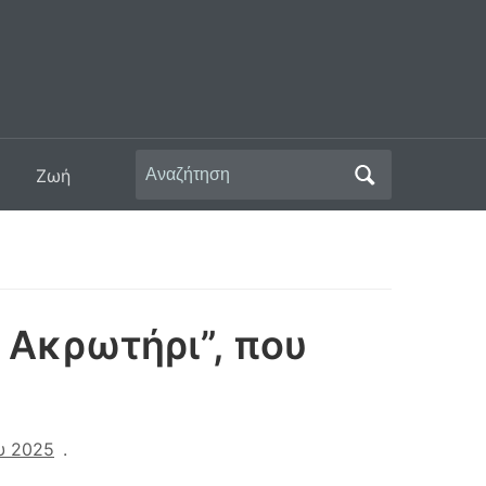
Αναζήτηση
Ζωή
για:
 Ακρωτήρι”, που
ου 2025
.