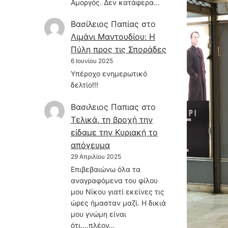
Αμοργός. Δεν κατάφερα…
Βασίλειος Παπίας
στο
Λιμάνι Μαντουδίου: Η
Πύλη προς τις Σποράδες
6 Ιουνίου 2025
Υπέροχο ενημερωτικό
δελτίο!!!
Βασιλειος Παπιας
στο
Τελικά, τη βροχή την
είδαμε την Κυριακή το
απόγευμα
29 Απριλίου 2025
Επιβεβαιώνω όλα τα
αναγραφόμενα του φίλου
μου Νίκου γιατί εκείνες τις
ώρες ήμασταν μαζί. Η δικιά
μου γνώμη είναι
ότι....πλέον…