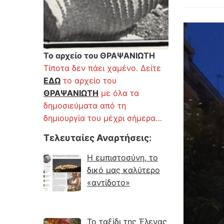
Το αρχείο του ΘΡΑΨΑΝΙΩΤΗ
Τίποτα δεν πάει χαμένο. Δείτε
ΕΔΩ
το αρχείο του
ΘΡΑΨΑΝΙΩΤΗ
με όλα τα
δημοσιεύματα από τη
δημιουργία του μέχρι σήμερα…
Τελευταίες Αναρτήσεις
:
Η εμπιστοσύνη, το
δικό μας καλύτερο
«αντίδοτο»
Το ταξίδι της Έλενας