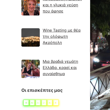
και η γλυκιά γεύση
που άφησε
Wine Tasting με θέα
την ολόφωτη
Ακρόπολη
Μια βραδιά γεμάτη
Ελλάδα, κρασί και
συναίσθημα
Οι επισκέπτες μας
0
6
1
2
6
8