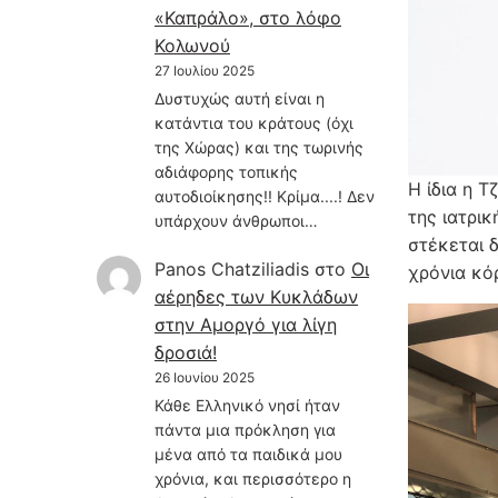
«Καπράλο», στο λόφο
Κολωνού
27 Ιουλίου 2025
Δυστυχώς αυτή είναι η
κατάντια του κράτους (όχι
της Χώρας) και της τωρινής
αδιάφορης τοπικής
Η ίδια η Τ
αυτοδιοίκησης!! Κρίμα....! Δεν
της ιατρι
υπάρχουν άνθρωποι…
στέκεται 
Panos Chatziliadis
στο
Οι
χρόνια κό
αέρηδες των Κυκλάδων
στην Αμοργό για λίγη
δροσιά!
26 Ιουνίου 2025
Κάθε Ελληνικό νησί ήταν
πάντα μια πρόκληση για
μένα από τα παιδικά μου
χρόνια, και περισσότερο η