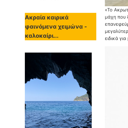
«Το Ακρωτ
μάχη που 
Ακραία καιρικά
επανεφεύρ
φαινόμενα χειμώνα -
μεγαλύτερ
καλοκαίρι...
ειδικά για