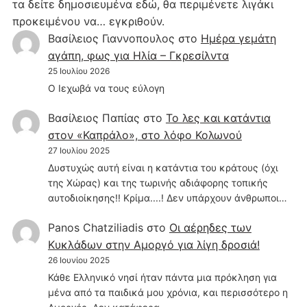
τα δείτε δημοσιευμένα εδώ, θα περιμένετε λιγάκι
προκειμένου να… εγκριθούν.
Βασίλειος Γιαννοπουλος
στο
Hμέρα γεμάτη
αγάπη, φως για Ηλία – Γκρεσίλντα
25 Ιουλίου 2026
Ο Ιεχωβά να τους εύλογη
Βασίλειος Παπίας
στο
Το λες και κατάντια
στον «Καπράλο», στο λόφο Κολωνού
27 Ιουλίου 2025
Δυστυχώς αυτή είναι η κατάντια του κράτους (όχι
της Χώρας) και της τωρινής αδιάφορης τοπικής
αυτοδιοίκησης!! Κρίμα....! Δεν υπάρχουν άνθρωποι…
Panos Chatziliadis
στο
Οι αέρηδες των
Κυκλάδων στην Αμοργό για λίγη δροσιά!
26 Ιουνίου 2025
Κάθε Ελληνικό νησί ήταν πάντα μια πρόκληση για
μένα από τα παιδικά μου χρόνια, και περισσότερο η