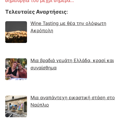
δημιουργία του μέχρι σήμερα…
Τελευταίες Αναρτήσεις
:
Wine Tasting με θέα την ολόφωτη
Ακρόπολη
Μια βραδιά γεμάτη Ελλάδα, κρασί και
συναίσθημα
Μια αναπάντεχη εικαστική στάση στο
Ναύπλιο