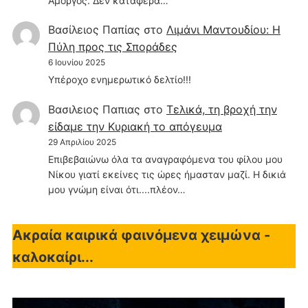
Αμοργός. Δεν κατάφερα…
Βασίλειος Παπίας
στο
Λιμάνι Μαντουδίου: Η
Πύλη προς τις Σποράδες
6 Ιουνίου 2025
Υπέροχο ενημερωτικό δελτίο!!!
Βασιλειος Παπιας
στο
Τελικά, τη βροχή την
είδαμε την Κυριακή το απόγευμα
29 Απριλίου 2025
Επιβεβαιώνω όλα τα αναγραφόμενα του φίλου μου
Νίκου γιατί εκείνες τις ώρες ήμασταν μαζί. Η δικιά
μου γνώμη είναι ότι....πλέον…
Ακραία καιρικά φαινόμενα χειμώνα -
καλοκαίρι...