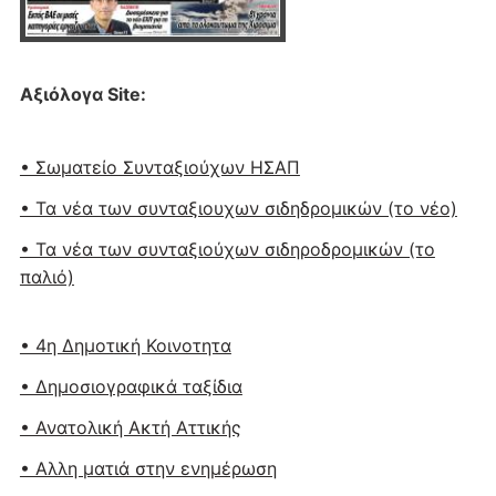
Αξιόλογα Site:
• Σωματείο Συνταξιούχων ΗΣΑΠ
• Τα νέα των συνταξιουχων σιδηδρομικών (το νέο)
• Τα νέα των συνταξιούχων σιδηροδρομικών (το
παλιό)
• 4η Δημοτική Κοινοτητα
• Δημοσιογραφικά ταξίδια
• Ανατολική Ακτή Αττικής
• Αλλη ματιά στην ενημέρωση