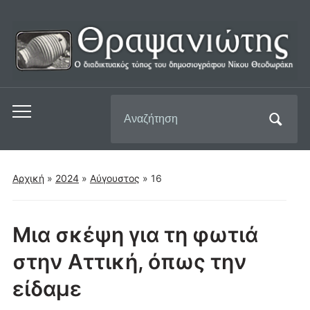
Αναζήτηση
Εναλλαγή
για:
του
μενού
για
Αρχική
»
2024
»
Αύγουστος
»
16
κινητά
Μια σκέψη για τη φωτιά
στην Αττική, όπως την
είδαμε