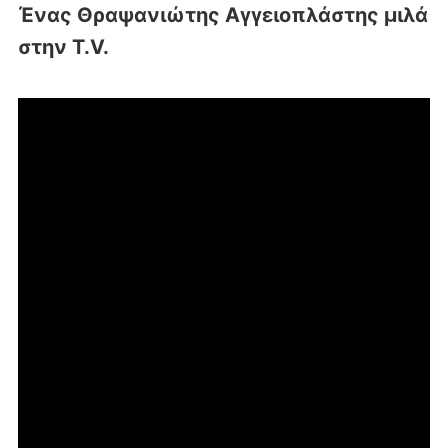
Ένας Θραψανιώτης Αγγειοπλάστης μιλά
στην T.V.