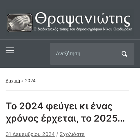
Αναζήτηση
Εναλλαγή
για:
του
μενού
για
Αρχική
»
2024
κινητά
Το 2024 φεύγει κι ένας
χρόνος έρχεται, το 2025…
31 Δεκεμβρίου 2024
/
Σχολιάστε