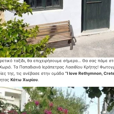
ρετικό ταξίδι, θα επιχειρήσουμε σήμερα… Θα σας πάμε σ
Χωριό. Τα Παπαδιανά Ιεράπετρας Λασιθίου Κρήτης! Φωτο
ες της, τις ανέβασε στην ομάδα
“I love Rethymnon, Crete
τητας
Κάτω Χωρίου
.