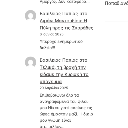
Αμοργός. Δεν κατάφερα…
Παπαδιανά
Βασίλειος Παπίας
στο
Λιμάνι Μαντουδίου: Η
Πύλη προς τις Σποράδες
6 Ιουνίου 2025
Υπέροχο ενημερωτικό
δελτίο!!!
Βασιλειος Παπιας
στο
Τελικά, τη βροχή την
είδαμε την Κυριακή το
απόγευμα
29 Απριλίου 2025
Επιβεβαιώνω όλα τα
αναγραφόμενα του φίλου
μου Νίκου γιατί εκείνες τις
ώρες ήμασταν μαζί. Η δικιά
μου γνώμη είναι
ότι....πλέον…