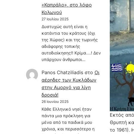
«Καπράλο», στο λόφο
Κολωνού
27 Ιουλίου 2025
Δυστυχώς αυτή είναι η
κατάντια του κράτους (όχι
της Χώρας) και της τωρινής
αδιάφορης τοπικής
αυτοδιοίκησης!! Κρίμα....! Δεν
υπάρχουν άνθρωποι…
Panos Chatziliadis
στο
Οι
αέρηδες των Κυκλάδων
στην Αμοργό για λίγη
δροσιά!
26 Ιουνίου 2025
Κάθε Ελληνικό νησί ήταν
Εκτός από
πάντα μια πρόκληση για
Θρυπτή κα
μένα από τα παιδικά μου
χρόνια, και περισσότερο η
το 1961). 