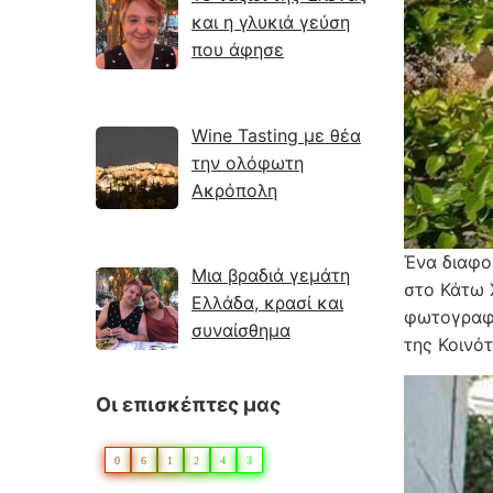
και η γλυκιά γεύση
που άφησε
Wine Tasting με θέα
την ολόφωτη
Ακρόπολη
Ένα διαφο
Μια βραδιά γεμάτη
στο Κάτω 
Ελλάδα, κρασί και
φωτογραφί
συναίσθημα
της Κοινό
Οι επισκέπτες μας
0
6
1
2
4
3