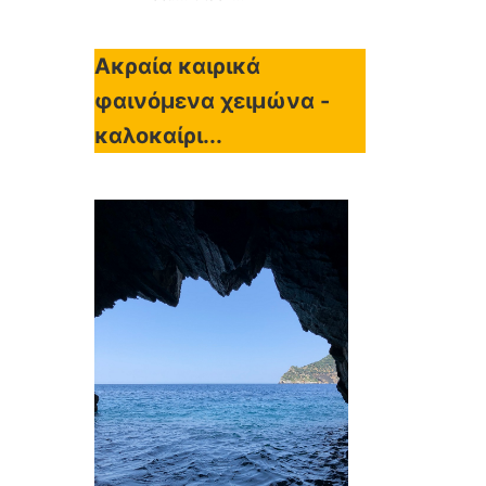
Ακραία καιρικά
φαινόμενα χειμώνα -
καλοκαίρι...