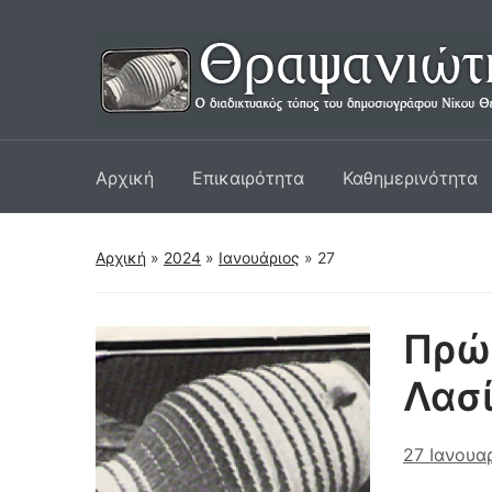
Αρχική
Επικαιρότητα
Καθημερινότητα
Αρχική
»
2024
»
Ιανουάριος
»
27
Πρώτ
Λασ
27 Ιανουα