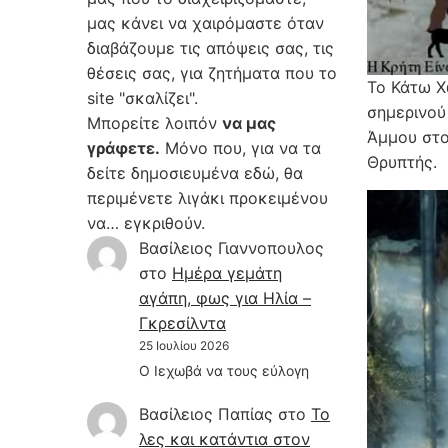
μας κάνει να χαιρόμαστε όταν
διαβάζουμε τις απόψεις σας, τις
θέσεις σας, για ζητήματα που το
Το Κάτω Χ
site "σκαλίζει".
σημερινο
Μπορείτε λοιπόν
να μας
Άμμου στο
γράφετε.
Μόνο που, για να τα
Θρυπτής.
δείτε δημοσιευμένα εδώ, θα
περιμένετε λιγάκι προκειμένου
να… εγκριθούν.
Βασίλειος Γιαννοπουλος
στο
Hμέρα γεμάτη
αγάπη, φως για Ηλία –
Γκρεσίλντα
25 Ιουλίου 2026
Ο Ιεχωβά να τους εύλογη
Βασίλειος Παπίας
στο
Το
λες και κατάντια στον