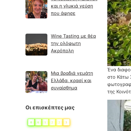
και η γλυκιά γεύση
που άφησε
Wine Tasting με θέα
την ολόφωτη
Ακρόπολη
Ένα διαφο
Μια βραδιά γεμάτη
στο Κάτω 
Ελλάδα, κρασί και
φωτογραφί
συναίσθημα
της Κοινό
Οι επισκέπτες μας
0
6
1
2
2
3