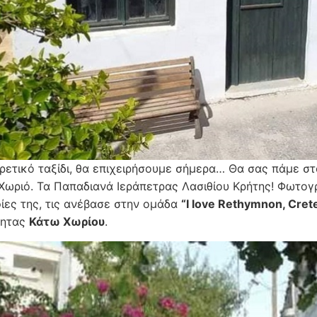
ρετικό ταξίδι, θα επιχειρήσουμε σήμερα… Θα σας πάμε σ
Χωριό. Τα Παπαδιανά Ιεράπετρας Λασιθίου Κρήτης! Φωτο
ες της, τις ανέβασε στην ομάδα
“I love Rethymnon, Crete
τητας
Κάτω Χωρίου
.