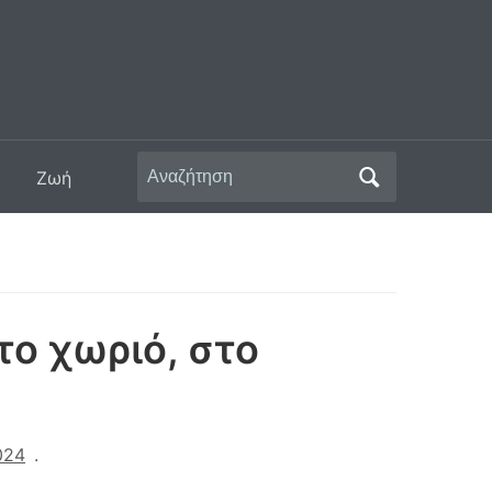
Αναζήτηση
Ζωή
για:
το χωριό, στο
024
.