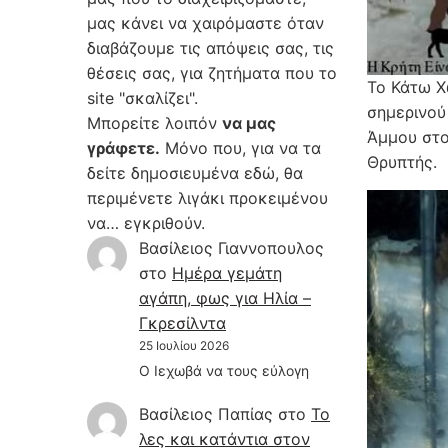
μας κάνει να χαιρόμαστε όταν
διαβάζουμε τις απόψεις σας, τις
θέσεις σας, για ζητήματα που το
Το Κάτω Χ
site "σκαλίζει".
σημερινο
Μπορείτε λοιπόν
να μας
Άμμου στο
γράφετε.
Μόνο που, για να τα
Θρυπτής.
δείτε δημοσιευμένα εδώ, θα
περιμένετε λιγάκι προκειμένου
να… εγκριθούν.
Βασίλειος Γιαννοπουλος
στο
Hμέρα γεμάτη
αγάπη, φως για Ηλία –
Γκρεσίλντα
25 Ιουλίου 2026
Ο Ιεχωβά να τους εύλογη
Βασίλειος Παπίας
στο
Το
λες και κατάντια στον