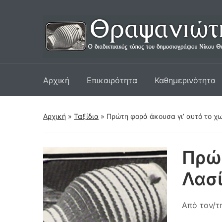
Αρχική
Επικαιρότητα
Καθημερινότητα
Αρχική
»
Ταξίδια
»
Πρώτη φορά άκουσα γι’ αυτό το χω
Πρώτ
Λασ
Από τον/τ