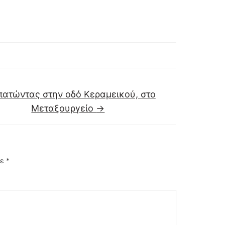
ατώντας στην οδό Κεραμεικού, στo
Μεταξουργείο
→
με
*