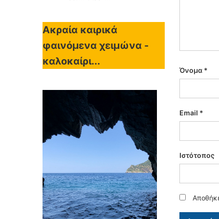
Ακραία καιρικά
φαινόμενα χειμώνα -
καλοκαίρι...
Όνομα
*
Email
*
Ιστότοπος
Αποθήκε