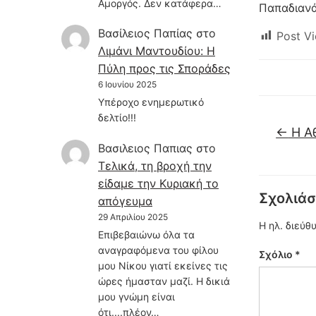
Αμοργός. Δεν κατάφερα…
Παπαδιανά
Βασίλειος Παπίας
στο
Post Vi
Λιμάνι Μαντουδίου: Η
Πύλη προς τις Σποράδες
6 Ιουνίου 2025
Υπέροχο ενημερωτικό
δελτίο!!!
←
Η Αθ
Βασιλειος Παπιας
στο
Τελικά, τη βροχή την
είδαμε την Κυριακή το
Σχολιάσ
απόγευμα
29 Απριλίου 2025
Η ηλ. διεύθ
Επιβεβαιώνω όλα τα
αναγραφόμενα του φίλου
Σχόλιο
*
μου Νίκου γιατί εκείνες τις
ώρες ήμασταν μαζί. Η δικιά
μου γνώμη είναι
ότι....πλέον…