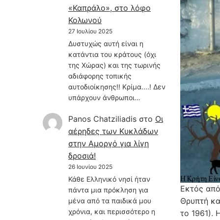
«Καπράλο», στο λόφο
Κολωνού
27 Ιουλίου 2025
Δυστυχώς αυτή είναι η
κατάντια του κράτους (όχι
της Χώρας) και της τωρινής
αδιάφορης τοπικής
αυτοδιοίκησης!! Κρίμα....! Δεν
υπάρχουν άνθρωποι…
Panos Chatziliadis
στο
Οι
αέρηδες των Κυκλάδων
στην Αμοργό για λίγη
δροσιά!
26 Ιουνίου 2025
Κάθε Ελληνικό νησί ήταν
Εκτός από
πάντα μια πρόκληση για
Θρυπτή κα
μένα από τα παιδικά μου
χρόνια, και περισσότερο η
το 1961). 