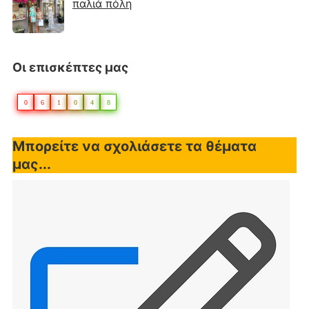
παλιά πόλη
Οι επισκέπτες μας
0
6
1
0
4
8
Μπορείτε να σχολιάσετε τα θέματα
μας...