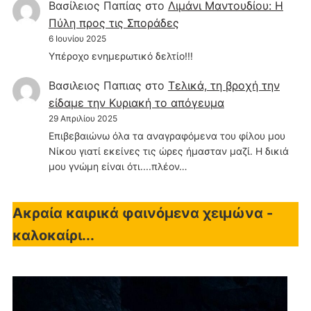
Βασίλειος Παπίας
στο
Λιμάνι Μαντουδίου: Η
Πύλη προς τις Σποράδες
6 Ιουνίου 2025
Υπέροχο ενημερωτικό δελτίο!!!
Βασιλειος Παπιας
στο
Τελικά, τη βροχή την
είδαμε την Κυριακή το απόγευμα
29 Απριλίου 2025
Επιβεβαιώνω όλα τα αναγραφόμενα του φίλου μου
Νίκου γιατί εκείνες τις ώρες ήμασταν μαζί. Η δικιά
μου γνώμη είναι ότι....πλέον…
Ακραία καιρικά φαινόμενα χειμώνα -
καλοκαίρι...