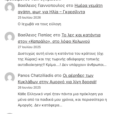
Βασίλειος Γιαννοπουλος
στο
Hμέρα γεμάτη
αγάπη, φως για Ηλία – Γκρεσίλντα
25 Ιουλίου 2026
Ο Ιεχωβά να τους εύλογη
Βασίλειος Παπίας
στο
Το λες και κατάντια
στον «Καπράλο», στο λόφο Κολωνού
27 Ιουλίου 2025
Δυστυχώς αυτή είναι η κατάντια του κράτους (όχι
της Χώρας) και της τωρινής αδιάφορης τοπικής
αυτοδιοίκησης!! Κρίμα....! Δεν υπάρχουν άνθρωποι…
Panos Chatziliadis
στο
Οι αέρηδες των
Κυκλάδων στην Αμοργό για λίγη δροσιά!
26 Ιουνίου 2025
Κάθε Ελληνικό νησί ήταν πάντα μια πρόκληση για
μένα από τα παιδικά μου χρόνια, και περισσότερο η
Αμοργός. Δεν κατάφερα…