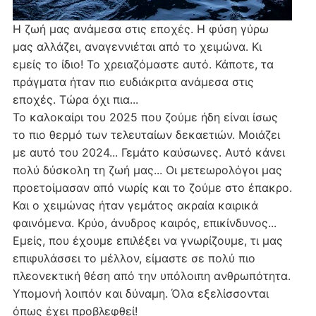
Η ζωή μας ανάμεσα στις εποχές. Η φύση γύρω
μας αλλάζει, αναγεννιέται από το χειμώνα. Κι
εμείς το ίδιο! Το χρειαζόμαστε αυτό. Κάποτε, τα
πράγματα ήταν πιο ευδιάκριτα ανάμεσα στις
εποχές. Τώρα όχι πια...
Το καλοκαίρι του 2025 που ζούμε ήδη είναι ίσως
το πιο θερμό των τελευταίων δεκαετιών. Μοιάζει
με αυτό του 2024... Γεμάτο καύσωνες. Αυτό κάνει
πολύ δύσκολη τη ζωή μας... Οι μετεωρολόγοι μας
προετοίμασαν από νωρίς και το ζούμε στο έπακρο.
Και ο χειμώνας ήταν γεμάτος ακραία καιρικά
φαινόμενα. Κρύο, άνυδρος καιρός, επικίνδυνος...
Εμείς, που έχουμε επιλέξει να γνωρίζουμε, τι μας
επιφυλάσσει το μέλλον, είμαστε σε πολύ πιο
πλεονεκτική θέση από την υπόλοιπη ανθρωπότητα.
Υπομονή λοιπόν και δύναμη. Όλα εξελίσσονται
όπως έχει προβλεφθεί!