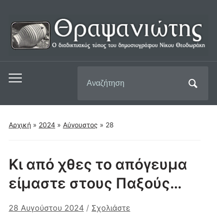
Αναζήτηση
Εναλλαγή
για:
του
μενού
για
Αρχική
»
2024
»
Αύγουστος
»
28
κινητά
Κι από χθες το απόγευμα
είμαστε στους Παξούς…
28 Αυγούστου 2024
/
Σχολιάστε