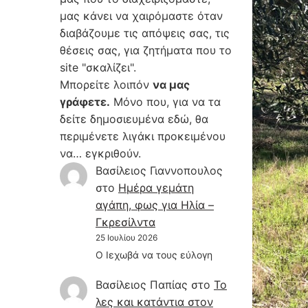
μας κάνει να χαιρόμαστε όταν
διαβάζουμε τις απόψεις σας, τις
θέσεις σας, για ζητήματα που το
site "σκαλίζει".
Μπορείτε λοιπόν
να μας
γράφετε.
Μόνο που, για να τα
δείτε δημοσιευμένα εδώ, θα
περιμένετε λιγάκι προκειμένου
να… εγκριθούν.
Βασίλειος Γιαννοπουλος
στο
Hμέρα γεμάτη
αγάπη, φως για Ηλία –
Γκρεσίλντα
25 Ιουλίου 2026
Ο Ιεχωβά να τους εύλογη
Βασίλειος Παπίας
στο
Το
λες και κατάντια στον