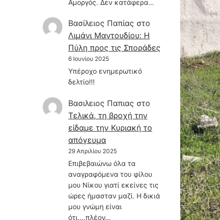
Αμοργός. Δεν κατάφερα…
Βασίλειος Παπίας
στο
Λιμάνι Μαντουδίου: Η
Πύλη προς τις Σποράδες
6 Ιουνίου 2025
Υπέροχο ενημερωτικό
δελτίο!!!
Βασιλειος Παπιας
στο
Τελικά, τη βροχή την
είδαμε την Κυριακή το
απόγευμα
29 Απριλίου 2025
Επιβεβαιώνω όλα τα
αναγραφόμενα του φίλου
μου Νίκου γιατί εκείνες τις
ώρες ήμασταν μαζί. Η δικιά
μου γνώμη είναι
ότι....πλέον…