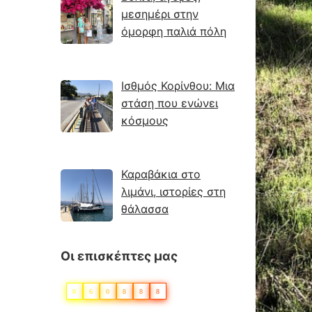
μεσημέρι στην
όμορφη παλιά πόλη
Ισθμός Κορίνθου: Μια
στάση που ενώνει
κόσμους
Καραβάκια στο
λιμάνι, ιστορίες στη
θάλασσα
Οι επισκέπτες μας
0
6
0
8
8
8