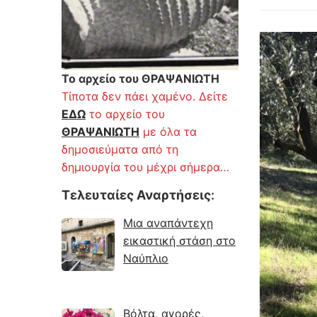
Το αρχείο του ΘΡΑΨΑΝΙΩΤΗ
Τίποτα δεν πάει χαμένο. Δείτε
ΕΔΩ
το αρχείο του
ΘΡΑΨΑΝΙΩΤΗ
με όλα τα
δημοσιεύματα από τη
δημιουργία του μέχρι σήμερα…
Τελευταίες Αναρτήσεις
:
Μια αναπάντεχη
εικαστική στάση στο
Ναύπλιο
Βόλτα, αγορές,