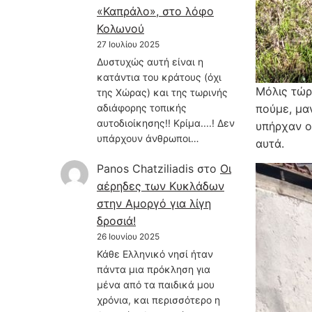
«Καπράλο», στο λόφο
Κολωνού
27 Ιουλίου 2025
Δυστυχώς αυτή είναι η
κατάντια του κράτους (όχι
Μόλις τώρ
της Χώρας) και της τωρινής
πούμε, μα
αδιάφορης τοπικής
αυτοδιοίκησης!! Κρίμα....! Δεν
υπήρχαν ο
υπάρχουν άνθρωποι…
αυτά.
Panos Chatziliadis
στο
Οι
αέρηδες των Κυκλάδων
στην Αμοργό για λίγη
δροσιά!
26 Ιουνίου 2025
Κάθε Ελληνικό νησί ήταν
πάντα μια πρόκληση για
μένα από τα παιδικά μου
χρόνια, και περισσότερο η