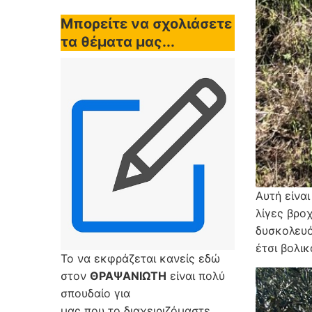
Μπορείτε να σχολιάσετε
τα θέματα μας...
Αυτή είνα
λίγες βρο
δυσκολευό
έτσι βολικ
Το να εκφράζεται κανείς εδώ
στον
ΘΡΑΨΑΝΙΩΤΗ
είναι πολύ
σπουδαίο για
μας που το διαχειριζόμαστε,