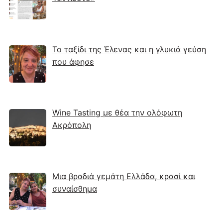
Το ταξίδι της Έλενας και η γλυκιά γεύση
που άφησε
Wine Tasting με θέα την ολόφωτη
Ακρόπολη
Μια βραδιά γεμάτη Ελλάδα, κρασί και
συναίσθημα