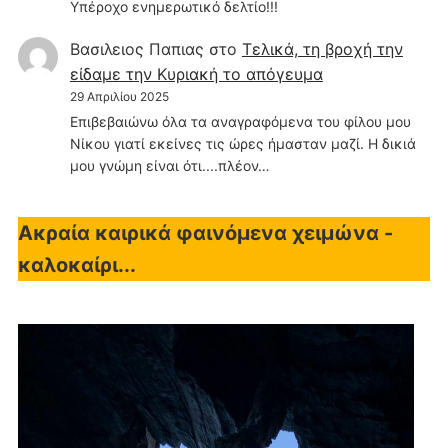
Υπέροχο ενημερωτικό δελτίο!!!
Βασιλειος Παπιας
στο
Τελικά, τη βροχή την
είδαμε την Κυριακή το απόγευμα
29 Απριλίου 2025
Επιβεβαιώνω όλα τα αναγραφόμενα του φίλου μου
Νίκου γιατί εκείνες τις ώρες ήμασταν μαζί. Η δικιά
μου γνώμη είναι ότι....πλέον…
Ακραία καιρικά φαινόμενα χειμώνα -
καλοκαίρι...