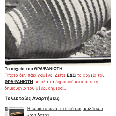
Το αρχείο του ΘΡΑΨΑΝΙΩΤΗ
Τίποτα δεν πάει χαμένο. Δείτε
ΕΔΩ
το αρχείο του
ΘΡΑΨΑΝΙΩΤΗ
με όλα τα δημοσιεύματα από τη
δημιουργία του μέχρι σήμερα…
Τελευταίες Αναρτήσεις
:
Η εμπιστοσύνη, το δικό μας καλύτερο
«αντίδοτο»