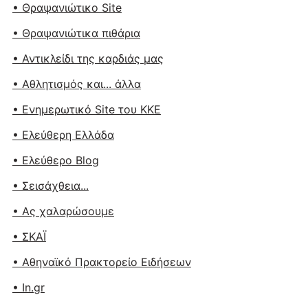
• Θραψανιώτικο Site
• Θραψανιώτικα πιθάρια
• Αντικλείδι της καρδιάς μας
• Αθλητισμός και... άλλα
• Ενημερωτικό Site του ΚΚΕ
• Ελεύθερη Ελλάδα
• Ελεύθερο Blog
• Σεισάχθεια...
• Ας χαλαρώσουμε
• ΣΚΑΪ
• Αθηναϊκό Πρακτορείο Ειδήσεων
• In.gr