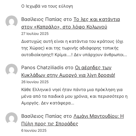
Ο Ιεχωβά να τους εύλογη
Βασίλειος Παπίας
στο
Το λες και κατάντια
στον «Καπράλο», στο λόφο Κολωνού
27 Ιουλίου 2025
Δυστυχώς αυτή είναι η κατάντια του κράτους (όχι
της Χώρας) και της τωρινής αδιάφορης τοπικής
αυτοδιοίκησης!! Κρίμα....! Δεν υπάρχουν άνθρωποι…
Panos Chatziliadis
στο
Οι αέρηδες των
Κυκλάδων στην Αμοργό για λίγη δροσιά!
26 Ιουνίου 2025
Κάθε Ελληνικό νησί ήταν πάντα μια πρόκληση για
μένα από τα παιδικά μου χρόνια, και περισσότερο η
Αμοργός. Δεν κατάφερα…
Βασίλειος Παπίας
στο
Λιμάνι Μαντουδίου: Η
Πύλη προς τις Σποράδες
6 Ιουνίου 2025