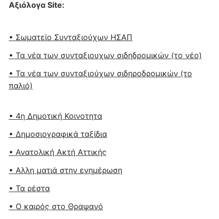
Αξιόλογα Site:
• Σωματείο Συνταξιούχων ΗΣΑΠ
• Τα νέα των συνταξιουχων σιδηδρομικών (το νέο)
• Τα νέα των συνταξιούχων σιδηροδρομικών (το
παλιό)
• 4η Δημοτική Κοινοτητα
• Δημοσιογραφικά ταξίδια
• Ανατολική Ακτή Αττικής
• Αλλη ματιά στην ενημέρωση
• Τα ρέστα
• Ο καιρός στο Θραψανό