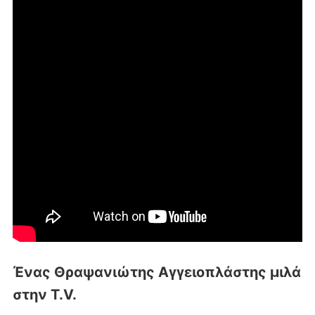
Ένας Θραψανιώτης Αγγειοπλάστης μιλά
στην T.V.