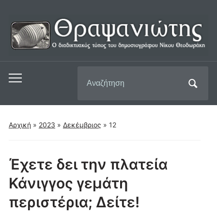
Αναζήτηση
Εναλλαγή
για:
του
μενού
για
Αρχική
»
2023
»
Δεκέμβριος
»
12
κινητά
Έχετε δει την πλατεία
Κάνιγγος γεμάτη
περιστέρια; Δείτε!