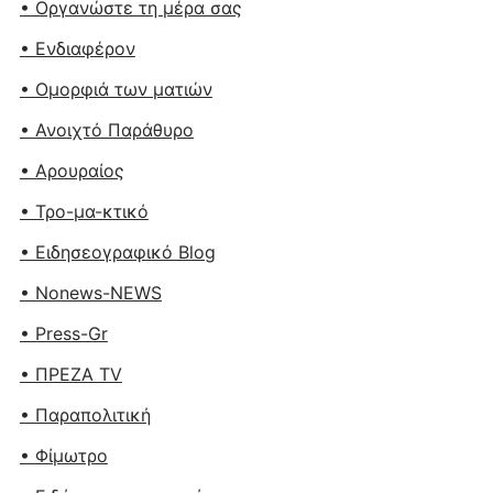
• Οργανώστε τη μέρα σας
• Ενδιαφέρον
• Ομορφιά των ματιών
• Ανοιχτό Παράθυρο
• Αρουραίος
• Τρο-μα-κτικό
• Ειδησεογραφικό Blog
• Nonews-NEWS
• Press-Gr
• ΠΡΕΖΑ TV
• Παραπολιτική
• Φίμωτρο