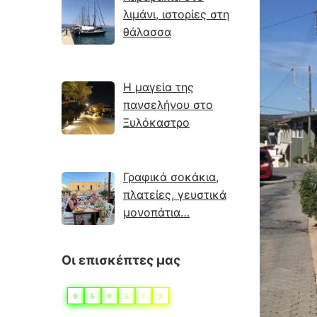
λιμάνι, ιστορίες στη
θάλασσα
Η μαγεία της
πανσελήνου στο
Ξυλόκαστρο
Γραφικά σοκάκια,
πλατείες, γευστικά
μονοπάτια…
Οι επισκέπτες μας
0
6
0
5
7
9