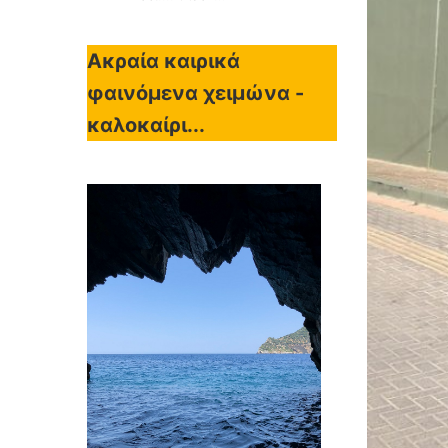
Ακραία καιρικά
φαινόμενα χειμώνα -
καλοκαίρι...