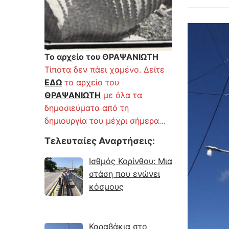
Το αρχείο του ΘΡΑΨΑΝΙΩΤΗ
Τίποτα δεν πάει χαμένο. Δείτε
ΕΔΩ
το αρχείο του
ΘΡΑΨΑΝΙΩΤΗ
με όλα τα
δημοσιεύματα από τη
δημιουργία του μέχρι σήμερα…
Τελευταίες Αναρτήσεις
:
Ισθμός Κορίνθου: Μια
στάση που ενώνει
κόσμους
Καραβάκια στο