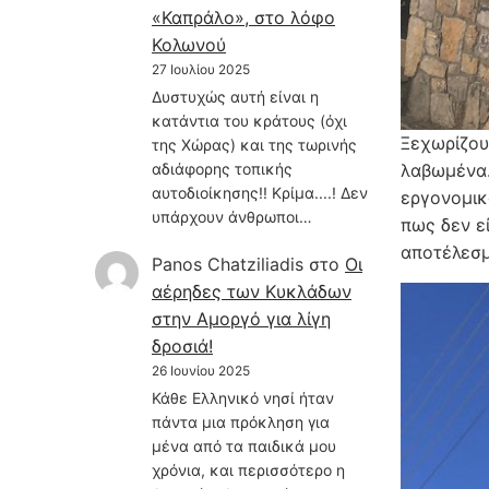
«Καπράλο», στο λόφο
Κολωνού
27 Ιουλίου 2025
Δυστυχώς αυτή είναι η
κατάντια του κράτους (όχι
Ξεχωρίζου
της Χώρας) και της τωρινής
αδιάφορης τοπικής
λαβωμένα.
αυτοδιοίκησης!! Κρίμα....! Δεν
εργονομικ
υπάρχουν άνθρωποι…
πως δεν ε
αποτέλεσμ
Panos Chatziliadis
στο
Οι
αέρηδες των Κυκλάδων
στην Αμοργό για λίγη
δροσιά!
26 Ιουνίου 2025
Κάθε Ελληνικό νησί ήταν
πάντα μια πρόκληση για
μένα από τα παιδικά μου
χρόνια, και περισσότερο η