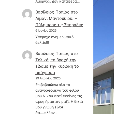
Αμοργός. Δεν κατάφερα…
Βασίλειος Παπίας
στο
Λιμάνι Μαντουδίου: Η
Πύλη προς τις Σποράδες
6 Ιουνίου 2025
Υπέροχο ενημερωτικό
δελτίο!!!
Βασιλειος Παπιας
στο
Τελικά, τη βροχή την
είδαμε την Κυριακή το
απόγευμα
29 Απριλίου 2025
Επιβεβαιώνω όλα τα
αναγραφόμενα του φίλου
μου Νίκου γιατί εκείνες τις
ώρες ήμασταν μαζί. Η δικιά
μου γνώμη είναι
ότι....πλέον…