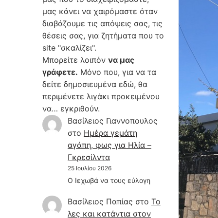
μας κάνει να χαιρόμαστε όταν
διαβάζουμε τις απόψεις σας, τις
θέσεις σας, για ζητήματα που το
site "σκαλίζει".
Μπορείτε λοιπόν
να μας
γράφετε.
Μόνο που, για να τα
δείτε δημοσιευμένα εδώ, θα
περιμένετε λιγάκι προκειμένου
να… εγκριθούν.
Βασίλειος Γιαννοπουλος
στο
Hμέρα γεμάτη
αγάπη, φως για Ηλία –
Γκρεσίλντα
25 Ιουλίου 2026
Ο Ιεχωβά να τους εύλογη
Βασίλειος Παπίας
στο
Το
λες και κατάντια στον