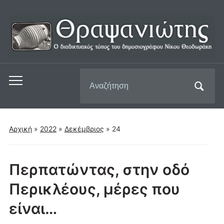
Αναζήτηση
Εναλλαγή
για:
του
μενού
για
Αρχική
»
2022
»
Δεκέμβριος
»
24
κινητά
Περπατώντας, στην οδό
Περικλέους, μέρες που
είναι…