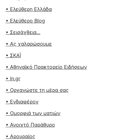
• Ελεύθερη Ελλάδα
• Ελεύθερο Blog
• Σεισάχθεια...
• Ας χαλαρώσουμε
• ΣΚΑΪ
• Αθηναϊκό Πρακτορείο Ειδήσεων
• In.gr
• Οργανώστε τη μέρα σας
• Ενδιαφέρον
• Ομορφιά των ματιών
• Ανοιχτό Παράθυρο
• Αρουραίος