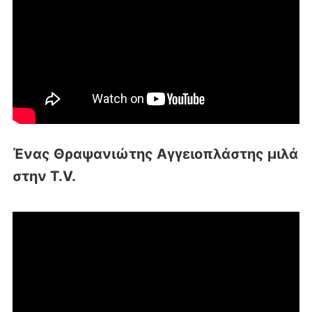
Ένας Θραψανιώτης Αγγειοπλάστης μιλά
στην T.V.