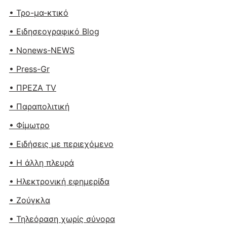
• Τρο-μα-κτικό
• Ειδησεογραφικό Blog
• Nonews-NEWS
• Press-Gr
• ΠΡΕΖΑ TV
• Παραπολιτική
• Φίμωτρο
• Ειδήσεις με περιεχόμενο
• Η άλλη πλευρά
• Ηλεκτρονική εφημερίδα
• Ζούγκλα
• Τηλεόραση χωρίς σύνορα