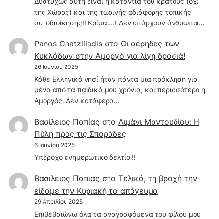
Δυστυχώς αυτή είναι η κατάντια του κράτους (όχι
της Χώρας) και της τωρινής αδιάφορης τοπικής
αυτοδιοίκησης!! Κρίμα....! Δεν υπάρχουν άνθρωποι…
Panos Chatziliadis
στο
Οι αέρηδες των
Κυκλάδων στην Αμοργό για λίγη δροσιά!
26 Ιουνίου 2025
Κάθε Ελληνικό νησί ήταν πάντα μια πρόκληση για
μένα από τα παιδικά μου χρόνια, και περισσότερο η
Αμοργός. Δεν κατάφερα…
Βασίλειος Παπίας
στο
Λιμάνι Μαντουδίου: Η
Πύλη προς τις Σποράδες
6 Ιουνίου 2025
Υπέροχο ενημερωτικό δελτίο!!!
Βασιλειος Παπιας
στο
Τελικά, τη βροχή την
είδαμε την Κυριακή το απόγευμα
29 Απριλίου 2025
Επιβεβαιώνω όλα τα αναγραφόμενα του φίλου μου