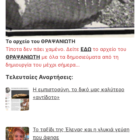
Το αρχείο του ΘΡΑΨΑΝΙΩΤΗ
Τίποτα δεν πάει χαμένο. Δείτε
ΕΔΩ
το αρχείο του
ΘΡΑΨΑΝΙΩΤΗ
με όλα τα δημοσιεύματα από τη
δημιουργία του μέχρι σήμερα…
Τελευταίες Αναρτήσεις
:
Η εμπιστοσύνη, το δικό μας καλύτερο
«αντίδοτο»
Το ταξίδι της Έλενας και η γλυκιά γεύση
που άφησε