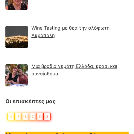
Wine Tasting με θέα την ολόφωτη
Ακρόπολη
Μια βραδιά γεμάτη Ελλάδα, κρασί και
συναίσθημα
Οι επισκέπτες μας
0
6
1
2
8
3