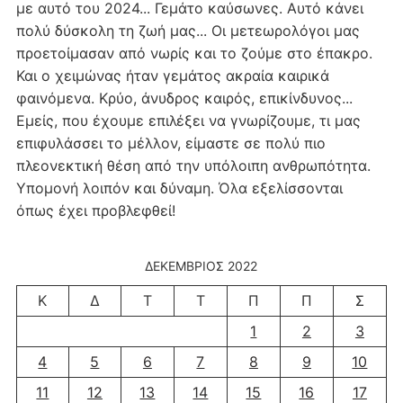
με αυτό του 2024... Γεμάτο καύσωνες. Αυτό κάνει
πολύ δύσκολη τη ζωή μας... Οι μετεωρολόγοι μας
προετοίμασαν από νωρίς και το ζούμε στο έπακρο.
Και ο χειμώνας ήταν γεμάτος ακραία καιρικά
φαινόμενα. Κρύο, άνυδρος καιρός, επικίνδυνος...
Εμείς, που έχουμε επιλέξει να γνωρίζουμε, τι μας
επιφυλάσσει το μέλλον, είμαστε σε πολύ πιο
πλεονεκτική θέση από την υπόλοιπη ανθρωπότητα.
Υπομονή λοιπόν και δύναμη. Όλα εξελίσσονται
όπως έχει προβλεφθεί!
ΔΕΚΈΜΒΡΙΟΣ 2022
Κ
Δ
Τ
Τ
Π
Π
Σ
1
2
3
4
5
6
7
8
9
10
11
12
13
14
15
16
17