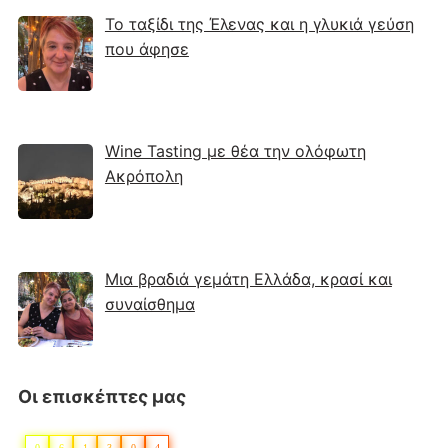
Το ταξίδι της Έλενας και η γλυκιά γεύση
που άφησε
Wine Tasting με θέα την ολόφωτη
Ακρόπολη
Μια βραδιά γεμάτη Ελλάδα, κρασί και
συναίσθημα
Οι επισκέπτες μας
0
6
1
3
0
4