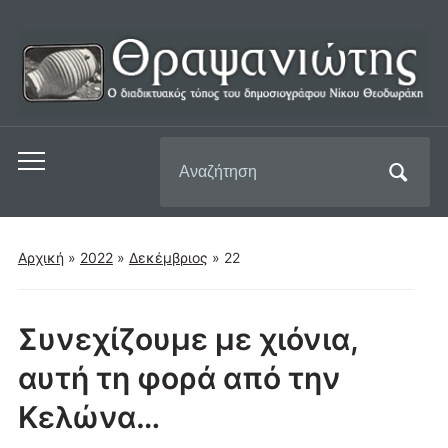
Αναζήτηση
Εναλλαγή
για:
του
μενού
για
Αρχική
»
2022
»
Δεκέμβριος
»
22
κινητά
Συνεχίζουμε με χιόνια,
αυτή τη φορά από την
Κελώνα…