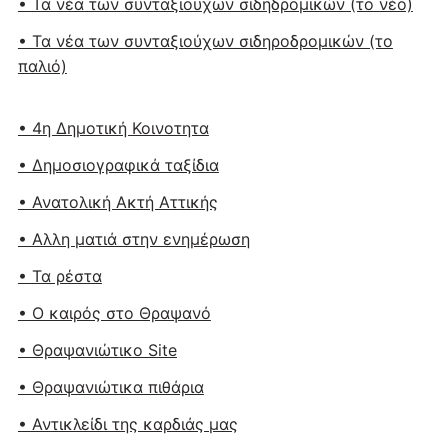
• Τα νέα των συνταξιουχων σιδηδρομικών (το νέο)
• Τα νέα των συνταξιούχων σιδηροδρομικών (το
παλιό)
• 4η Δημοτική Κοινοτητα
• Δημοσιογραφικά ταξίδια
• Ανατολική Ακτή Αττικής
• Αλλη ματιά στην ενημέρωση
• Τα ρέστα
• Ο καιρός στο Θραψανό
• Θραψανιώτικο Site
• Θραψανιώτικα πιθάρια
• Αντικλείδι της καρδιάς μας