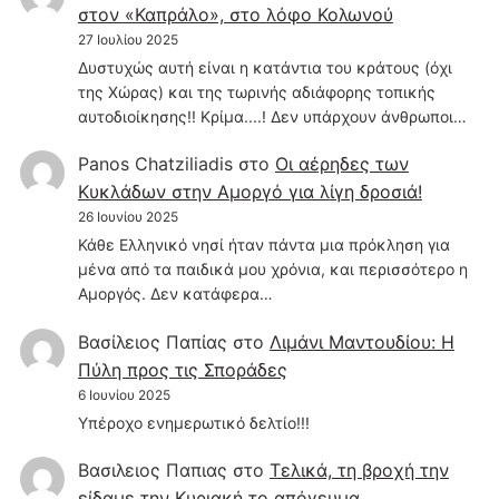
στον «Καπράλο», στο λόφο Κολωνού
27 Ιουλίου 2025
Δυστυχώς αυτή είναι η κατάντια του κράτους (όχι
της Χώρας) και της τωρινής αδιάφορης τοπικής
αυτοδιοίκησης!! Κρίμα....! Δεν υπάρχουν άνθρωποι…
Panos Chatziliadis
στο
Οι αέρηδες των
Κυκλάδων στην Αμοργό για λίγη δροσιά!
26 Ιουνίου 2025
Κάθε Ελληνικό νησί ήταν πάντα μια πρόκληση για
μένα από τα παιδικά μου χρόνια, και περισσότερο η
Αμοργός. Δεν κατάφερα…
Βασίλειος Παπίας
στο
Λιμάνι Μαντουδίου: Η
Πύλη προς τις Σποράδες
6 Ιουνίου 2025
Υπέροχο ενημερωτικό δελτίο!!!
Βασιλειος Παπιας
στο
Τελικά, τη βροχή την
είδαμε την Κυριακή το απόγευμα