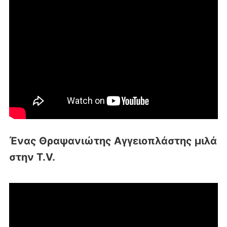
Ένας Θραψανιώτης Αγγειοπλάστης μιλά
στην T.V.