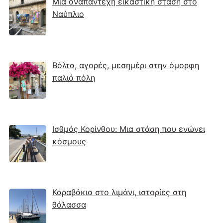
Μια αναπάντεχη εικαστική στάση στο
Ναύπλιο
Βόλτα, αγορές, μεσημέρι στην όμορφη
παλιά πόλη
Ισθμός Κορίνθου: Μια στάση που ενώνει
κόσμους
Καραβάκια στο λιμάνι, ιστορίες στη
θάλασσα