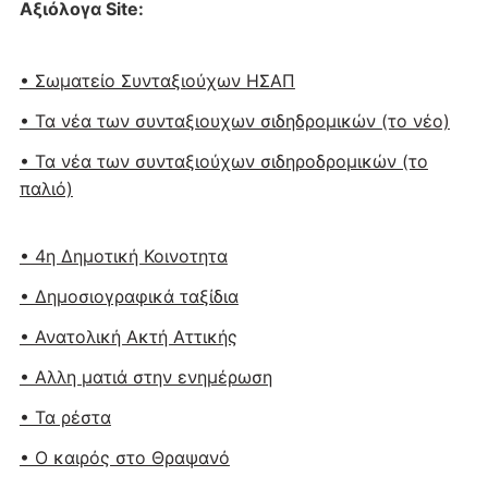
Αξιόλογα Site:
• Σωματείο Συνταξιούχων ΗΣΑΠ
• Τα νέα των συνταξιουχων σιδηδρομικών (το νέο)
• Τα νέα των συνταξιούχων σιδηροδρομικών (το
παλιό)
• 4η Δημοτική Κοινοτητα
• Δημοσιογραφικά ταξίδια
• Ανατολική Ακτή Αττικής
• Αλλη ματιά στην ενημέρωση
• Τα ρέστα
• Ο καιρός στο Θραψανό