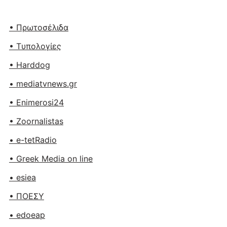
• Πρωτοσέλιδα
• Tυπολογίες
• Harddog
• mediatvnews.gr
• Enimerosi24
• Zoornalistas
• e-tetRadio
• Greek Media on line
• esiea
• ΠΟΕΣΥ
• edoeap