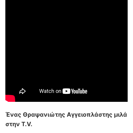
Ένας Θραψανιώτης Αγγειοπλάστης μιλά
στην T.V.