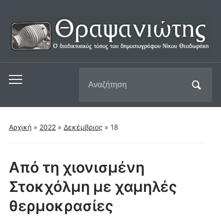
Αναζήτηση
Εναλλαγή
για:
του
μενού
για
Αρχική
»
2022
»
Δεκέμβριος
»
18
κινητά
Από τη χιονισμένη
Στοκχόλμη με χαμηλές
θερμοκρασίες