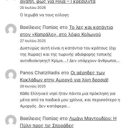
αγάπη, φως για Ηλία – Γκρεσίλντα
25 Ιουλίου 2026
Ο Ιεχωβά να τους εύλογη
Βασίλειος Παπίας
στο
Το λες και κατάντια
στον «Καπράλο», στο λόφο Κολωνού
27 Ιουλίου 2025
Δυστυχώς αυτή είναι η κατάντια του κράτους (όχι
της Χώρας) και της τωρινής αδιάφορης τοπικής
αυτοδιοίκησης!! Κρίμα....! Δεν υπάρχουν άνθρωποι…
Panos Chatziliadis
στο
Οι αέρηδες των
Κυκλάδων στην Αμοργό για λίγη δροσιά!
26 Ιουνίου 2025
Κάθε Ελληνικό νησί ήταν πάντα μια πρόκληση για
μένα από τα παιδικά μου χρόνια, και περισσότερο η
Αμοργός. Δεν κατάφερα…
Βασίλειος Παπίας
στο
Λιμάνι Μαντουδίου: Η
Πύλη προς τις Σποράδες