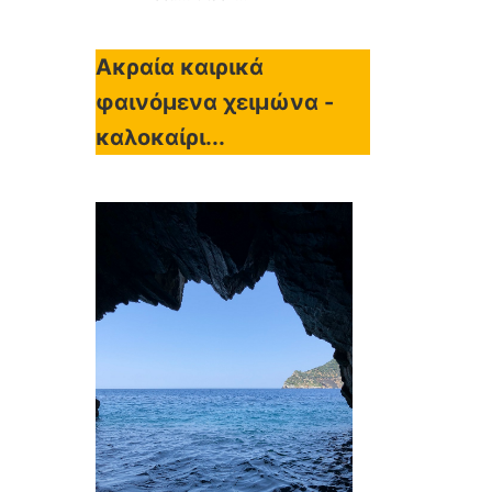
Ακραία καιρικά
φαινόμενα χειμώνα -
καλοκαίρι...