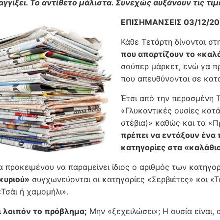
 αγγίξει. Το αντίθετο μάλιστα. Συνεχώς αυξάνουν τις τι
ΕΠΙΣΗΜΑΝΣΕΙΣ 03/12/20
Κάθε Τετάρτη δίνονται σ
που απαρτίζουν το «καλά
σούπερ μάρκετ, ενώ γα πρ
που απευθύνονται σε κατα
Έτσι από την περασμένη Τ
«Γλυκαντικές ουσίες κατά
στέβια)» καθώς και τα «
πρέπει να εντάξουν ένα
κατηγορίες στα «καλάθια
 προκειμένου να παραμείνει ίδιος ο αριθμός των κατηγο
κυριού»
συγχωνεύονται οι κατηγορίες «Σερβιέτες» και «Τ
«Τσάι ή χαμομήλι».
ι λοιπόν το πρόβλημα;
Μην «ξεχειλώσει»; Η ουσία είναι,