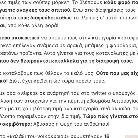
ες τιμές των σούπερ μάρκετ. Το βλέπουμε
κάθε φορά πο
για τις ανάγκες τους σπιτιού.
Ενώ στις διαφημίσεις τους
κότητα τους διαψεύδει
καθώς το βλέπεις σ’ αυτά που π
αι
, από κάθε άλλη φορά!
ίτερα υποκριτικό
να ακούμε πως στην κατηγορία «κατεψυ
ρκετ επέλεγαν ανάμεσα σε αρακά, μπάμιες ή φασολάκια, 
ραπάνω προϊόντα. Αυτό γίνεται για τους καταναλωτές με
που δεν θεωρούνται κατάλληλα για τη διατροφή τους.
το καταλάβαμε πως θέλουν το καλό μας.
Ούτε που μας εί
κό!
Διότι έχει κριθεί η ώς τώρα πορεία τους.
ε όσα ανέφερε σε ανάρτησή του στο twitter ο υπουργός 
λυση των στοιχειών για την πέμπτη εβδομάδα λειτουργίας
ντα με τη χαμηλότερη τιμή ανά κατηγορία, ανά αλυσίδα, τ
όλοιπα παραμένουν στην ίδια τιμή.
Τώρα πώς γίνεται στο
ύ ακριβότερα;
Άβυσσος η ψυχή του ανθρώπου!
το «καλάθι του νοικοκυριού» συμμετέχουν
16