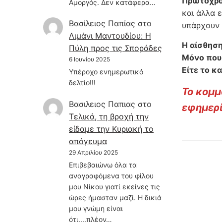
Πρωτοχρο
Αμοργός. Δεν κατάφερα…
και άλλα 
Βασίλειος Παπίας
στο
υπάρχουν 
Λιμάνι Μαντουδίου: Η
Η αίσθηση
Πύλη προς τις Σποράδες
Μόνο που 
6 Ιουνίου 2025
Είτε το κ
Υπέροχο ενημερωτικό
δελτίο!!!
Το κομμ
Βασιλειος Παπιας
στο
εφημερ
Τελικά, τη βροχή την
είδαμε την Κυριακή το
απόγευμα
29 Απριλίου 2025
Επιβεβαιώνω όλα τα
αναγραφόμενα του φίλου
μου Νίκου γιατί εκείνες τις
ώρες ήμασταν μαζί. Η δικιά
μου γνώμη είναι
ότι....πλέον…