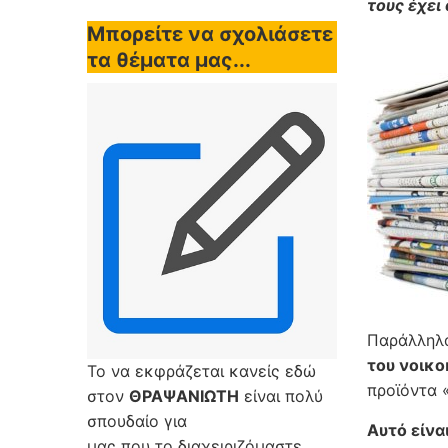
τους έχει
Μπορείτε να σχολιάσετε
τα θέματα μας...
Παράλληλα
του νοικο
Το να εκφράζεται κανείς εδώ
προϊόντα 
στον
ΘΡΑΨΑΝΙΩΤΗ
είναι πολύ
σπουδαίο για
Αυτό είνα
μας που το διαχειριζόμαστε,