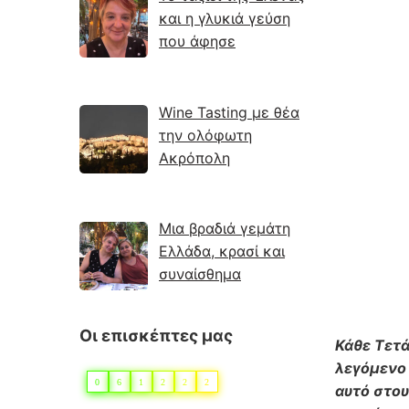
και η γλυκιά γεύση
που άφησε
Wine Tasting με θέα
την ολόφωτη
Ακρόπολη
Μια βραδιά γεμάτη
Ελλάδα, κρασί και
συναίσθημα
Οι επισκέπτες μας
Κάθε Τετά
λεγόμενο 
0
6
1
2
2
2
αυτό στου