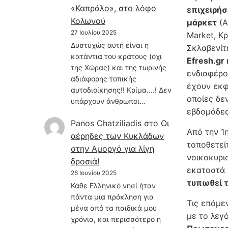
«Καπράλο», στο λόφο
επιχειρήσ
Κολωνού
μάρκετ
(Α
27 Ιουλίου 2025
Market, Κρ
Δυστυχώς αυτή είναι η
Σκλαβενίτ
κατάντια του κράτους (όχι
Efresh.gr
της Χώρας) και της τωρινής
ενδιαφέρο
αδιάφορης τοπικής
έχουν εκφ
αυτοδιοίκησης!! Κρίμα....! Δεν
οποίες δε
υπάρχουν άνθρωποι…
εβδομάδες
Panos Chatziliadis
στο
Οι
Από την 1
αέρηδες των Κυκλάδων
τοποθετεί
στην Αμοργό για λίγη
νοικοκυρι
δροσιά!
εκατοστά 
26 Ιουνίου 2025
τυπωθεί 
Κάθε Ελληνικό νησί ήταν
πάντα μια πρόκληση για
Τις επόμε
μένα από τα παιδικά μου
με το λεγ
χρόνια, και περισσότερο η