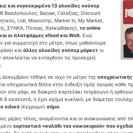
εις και συγκεκριμένα 13 αλυσίδες σούπερ
Β Βασιλόπουλος, Βazaar, Γαλαξίας, Discount
ητικός, Lidl, Μασούτης, Market In, My Market,
ης, ΣΥΝΚΑ, Πίτσιας, Χαλκιαδάκης),
το οnline
 και oι πλατφόρμες efood και Wolt.
Ενώ
ν για συμμετοχή στο μέτρο, όπως μαθαίνουμε
ράσει και
άλλες αλυσίδες σούπερ μάρκετ
οι
ν αποκλείεται να ενταχθούν τις προσεχείς
.
η Δεκεμβρίου τέθηκε σε ισχύ το μέτρο της
υποχρεωτικής 
ται υποχρεωτικά δίπλα στην ένδειξη τιμής αγοράς κάθε πρ
ού» στο ράφι, σε διακριτό καρτελάκι τετράγωνο ή ορθογών
Χ 8 εκατοστά, ή έχει σχήμα κυκλικό, με διάμετρο τουλάχ
το
ειδικό
(έγχρωμο)
σήμα
.
νες μέρες τέλος, αναμένονται και οι ανακοινώσεις από π
όμενο
εορταστικό «καλάθι του νοικοκυριού» που σχεδιά