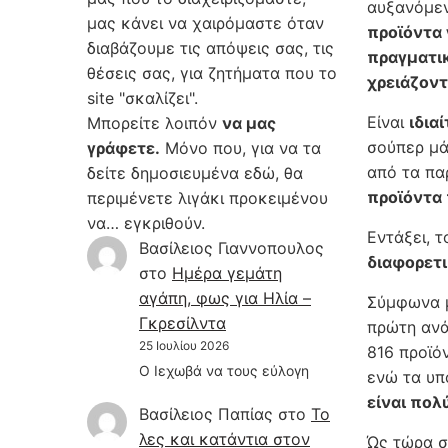
αυξανόμεν
μας κάνει να χαιρόμαστε όταν
προϊόντα 
διαβάζουμε τις απόψεις σας, τις
πραγματι
θέσεις σας, για ζητήματα που το
χρειάζοντ
site "σκαλίζει".
Είναι
ιδια
Μπορείτε λοιπόν
να μας
σούπερ μά
γράφετε.
Μόνο που, για να τα
από τα πα
δείτε δημοσιευμένα εδώ, θα
προϊόντα 
περιμένετε λιγάκι προκειμένου
να… εγκριθούν.
Εντάξει, 
Βασίλειος Γιαννοπουλος
διαφορετι
στο
Hμέρα γεμάτη
αγάπη, φως για Ηλία –
Σύμφωνα μ
Γκρεσίλντα
πρώτη ανά
25 Ιουλίου 2026
816 προϊό
Ο Ιεχωβά να τους εύλογη
ενώ τα υπ
είναι πολ
Βασίλειος Παπίας
στο
Το
λες και κατάντια στον
Ώς τώρα σ