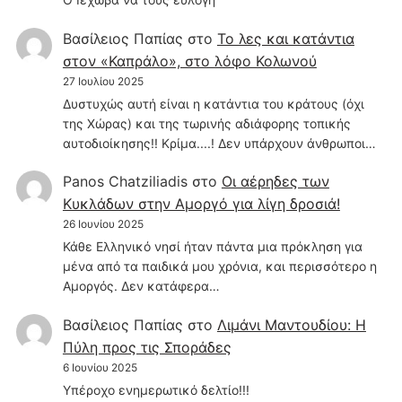
Βασίλειος Παπίας
στο
Το λες και κατάντια
στον «Καπράλο», στο λόφο Κολωνού
27 Ιουλίου 2025
Δυστυχώς αυτή είναι η κατάντια του κράτους (όχι
της Χώρας) και της τωρινής αδιάφορης τοπικής
αυτοδιοίκησης!! Κρίμα....! Δεν υπάρχουν άνθρωποι…
Panos Chatziliadis
στο
Οι αέρηδες των
Κυκλάδων στην Αμοργό για λίγη δροσιά!
26 Ιουνίου 2025
Κάθε Ελληνικό νησί ήταν πάντα μια πρόκληση για
μένα από τα παιδικά μου χρόνια, και περισσότερο η
Αμοργός. Δεν κατάφερα…
Βασίλειος Παπίας
στο
Λιμάνι Μαντουδίου: Η
Πύλη προς τις Σποράδες
6 Ιουνίου 2025
Υπέροχο ενημερωτικό δελτίο!!!