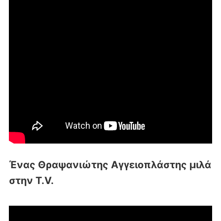
Ένας Θραψανιώτης Αγγειοπλάστης μιλά
στην T.V.