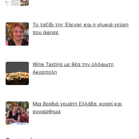
Το ταξίδι της Έλενας και η γλυκιά γεύση
που άφησε
Wine Tasting με θέα την ολόφωτη
Ακρόπολη
Μια βραδιά γεμάτη Ελλάδα, κρασί και
συναίσθημα