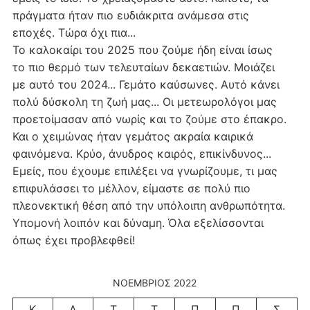
πράγματα ήταν πιο ευδιάκριτα ανάμεσα στις
εποχές. Τώρα όχι πια...
Το καλοκαίρι του 2025 που ζούμε ήδη είναι ίσως
το πιο θερμό των τελευταίων δεκαετιών. Μοιάζει
με αυτό του 2024... Γεμάτο καύσωνες. Αυτό κάνει
πολύ δύσκολη τη ζωή μας... Οι μετεωρολόγοι μας
προετοίμασαν από νωρίς και το ζούμε στο έπακρο.
Και ο χειμώνας ήταν γεμάτος ακραία καιρικά
φαινόμενα. Κρύο, άνυδρος καιρός, επικίνδυνος...
Εμείς, που έχουμε επιλέξει να γνωρίζουμε, τι μας
επιφυλάσσει το μέλλον, είμαστε σε πολύ πιο
πλεονεκτική θέση από την υπόλοιπη ανθρωπότητα.
Υπομονή λοιπόν και δύναμη. Όλα εξελίσσονται
όπως έχει προβλεφθεί!
ΝΟΈΜΒΡΙΟΣ 2022
Κ
Δ
Τ
Τ
Π
Π
Σ