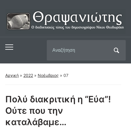
Αναζήτηση
Εναλλαγή
για:
του
μενού
για
Αρχική
»
2022
»
Νοέμβριος
»
07
κινητά
Πολύ διακριτική η “Εύα”!
Ούτε που την
καταλάβαμε…