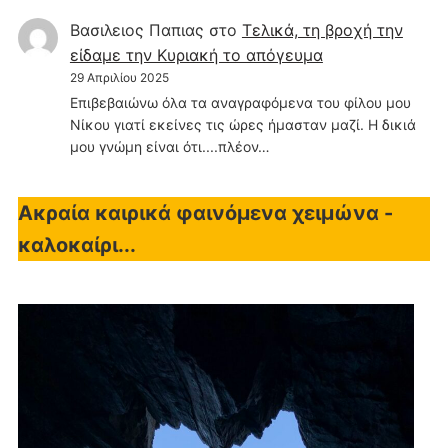
Βασιλειος Παπιας
στο
Τελικά, τη βροχή την
είδαμε την Κυριακή το απόγευμα
29 Απριλίου 2025
Επιβεβαιώνω όλα τα αναγραφόμενα του φίλου μου
Νίκου γιατί εκείνες τις ώρες ήμασταν μαζί. Η δικιά
μου γνώμη είναι ότι....πλέον…
Ακραία καιρικά φαινόμενα χειμώνα -
καλοκαίρι...