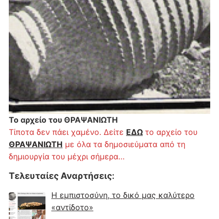
Το αρχείο του ΘΡΑΨΑΝΙΩΤΗ
Τίποτα δεν πάει χαμένο. Δείτε
ΕΔΩ
το αρχείο του
ΘΡΑΨΑΝΙΩΤΗ
με όλα τα δημοσιεύματα από τη
δημιουργία του μέχρι σήμερα…
Τελευταίες Αναρτήσεις
:
Η εμπιστοσύνη, το δικό μας καλύτερο
«αντίδοτο»