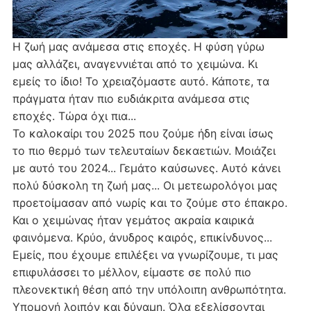
Η ζωή μας ανάμεσα στις εποχές. Η φύση γύρω
μας αλλάζει, αναγεννιέται από το χειμώνα. Κι
εμείς το ίδιο! Το χρειαζόμαστε αυτό. Κάποτε, τα
πράγματα ήταν πιο ευδιάκριτα ανάμεσα στις
εποχές. Τώρα όχι πια...
Το καλοκαίρι του 2025 που ζούμε ήδη είναι ίσως
το πιο θερμό των τελευταίων δεκαετιών. Μοιάζει
με αυτό του 2024... Γεμάτο καύσωνες. Αυτό κάνει
πολύ δύσκολη τη ζωή μας... Οι μετεωρολόγοι μας
προετοίμασαν από νωρίς και το ζούμε στο έπακρο.
Και ο χειμώνας ήταν γεμάτος ακραία καιρικά
φαινόμενα. Κρύο, άνυδρος καιρός, επικίνδυνος...
Εμείς, που έχουμε επιλέξει να γνωρίζουμε, τι μας
επιφυλάσσει το μέλλον, είμαστε σε πολύ πιο
πλεονεκτική θέση από την υπόλοιπη ανθρωπότητα.
Υπομονή λοιπόν και δύναμη. Όλα εξελίσσονται