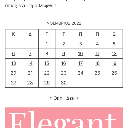
όπως έχει προβλεφθεί!
ΝΟΈΜΒΡΙΟΣ 2022
Κ
Δ
Τ
Τ
Π
Π
Σ
1
2
3
4
5
6
7
8
9
10
11
12
13
14
15
16
17
18
19
20
21
22
23
24
25
26
27
28
29
30
« Οκτ
Δεκ »