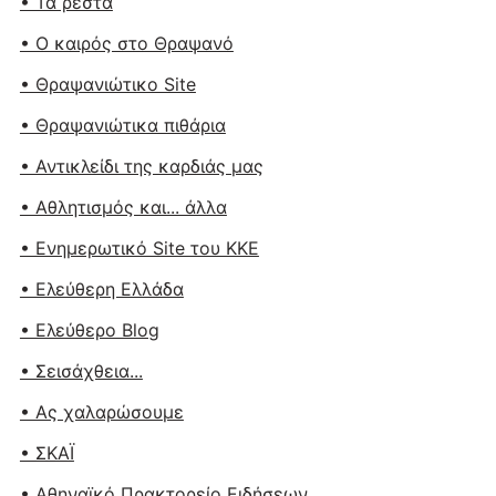
• Τα ρέστα
• Ο καιρός στο Θραψανό
• Θραψανιώτικο Site
• Θραψανιώτικα πιθάρια
• Αντικλείδι της καρδιάς μας
• Αθλητισμός και... άλλα
• Ενημερωτικό Site του ΚΚΕ
• Ελεύθερη Ελλάδα
• Ελεύθερο Blog
• Σεισάχθεια...
• Ας χαλαρώσουμε
• ΣΚΑΪ
• Αθηναϊκό Πρακτορείο Ειδήσεων