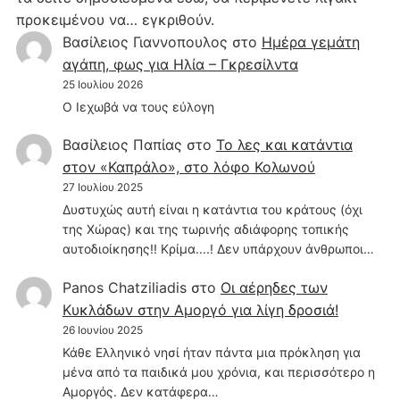
προκειμένου να… εγκριθούν.
Βασίλειος Γιαννοπουλος
στο
Hμέρα γεμάτη
αγάπη, φως για Ηλία – Γκρεσίλντα
25 Ιουλίου 2026
Ο Ιεχωβά να τους εύλογη
Βασίλειος Παπίας
στο
Το λες και κατάντια
στον «Καπράλο», στο λόφο Κολωνού
27 Ιουλίου 2025
Δυστυχώς αυτή είναι η κατάντια του κράτους (όχι
της Χώρας) και της τωρινής αδιάφορης τοπικής
αυτοδιοίκησης!! Κρίμα....! Δεν υπάρχουν άνθρωποι…
Panos Chatziliadis
στο
Οι αέρηδες των
Κυκλάδων στην Αμοργό για λίγη δροσιά!
26 Ιουνίου 2025
Κάθε Ελληνικό νησί ήταν πάντα μια πρόκληση για
μένα από τα παιδικά μου χρόνια, και περισσότερο η
Αμοργός. Δεν κατάφερα…