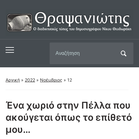
Αναζήτηση
Εναλλαγή
για:
του
μενού
για
Αρχική
»
2022
»
Νοέμβριος
»
12
κινητά
Ένα χωριό στην Πέλλα που
ακούγεται όπως το επίθετό
μου…