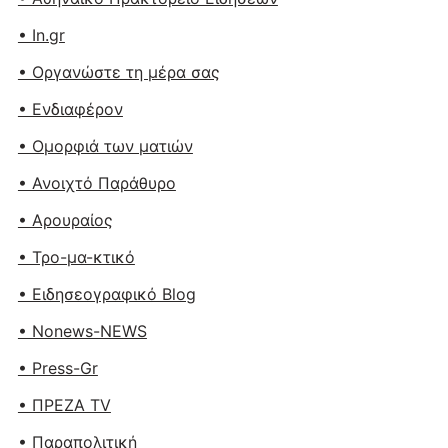
• In.gr
• Οργανώστε τη μέρα σας
• Ενδιαφέρον
• Ομορφιά των ματιών
• Ανοιχτό Παράθυρο
• Αρουραίος
• Τρο-μα-κτικό
• Ειδησεογραφικό Blog
• Nonews-NEWS
• Press-Gr
• ΠΡΕΖΑ TV
• Παραπολιτική