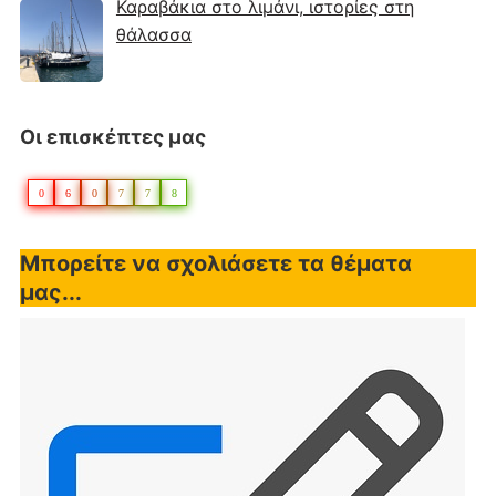
Καραβάκια στο λιμάνι, ιστορίες στη
θάλασσα
Οι επισκέπτες μας
0
6
0
7
7
8
Μπορείτε να σχολιάσετε τα θέματα
μας...