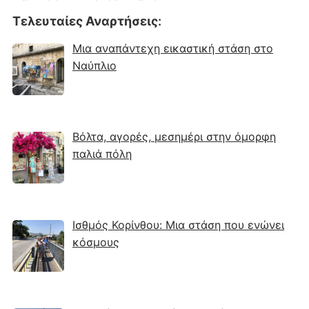
Τελευταίες Αναρτήσεις
:
Μια αναπάντεχη εικαστική στάση στο
Ναύπλιο
Βόλτα, αγορές, μεσημέρι στην όμορφη
παλιά πόλη
Ισθμός Κορίνθου: Μια στάση που ενώνει
κόσμους