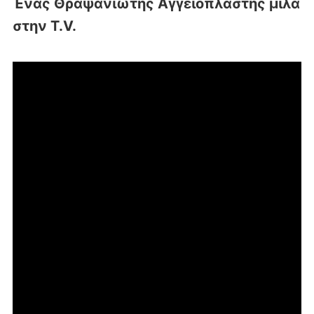
Ένας Θραψανιώτης Αγγειοπλάστης μιλά
στην T.V.