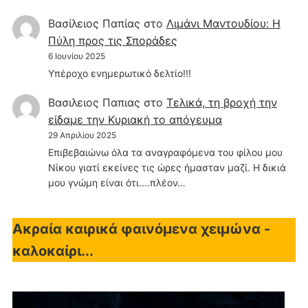
Βασίλειος Παπίας
στο
Λιμάνι Μαντουδίου: Η
Πύλη προς τις Σποράδες
6 Ιουνίου 2025
Υπέροχο ενημερωτικό δελτίο!!!
Βασιλειος Παπιας
στο
Τελικά, τη βροχή την
είδαμε την Κυριακή το απόγευμα
29 Απριλίου 2025
Επιβεβαιώνω όλα τα αναγραφόμενα του φίλου μου
Νίκου γιατί εκείνες τις ώρες ήμασταν μαζί. Η δικιά
μου γνώμη είναι ότι....πλέον…
Ακραία καιρικά φαινόμενα χειμώνα -
καλοκαίρι...