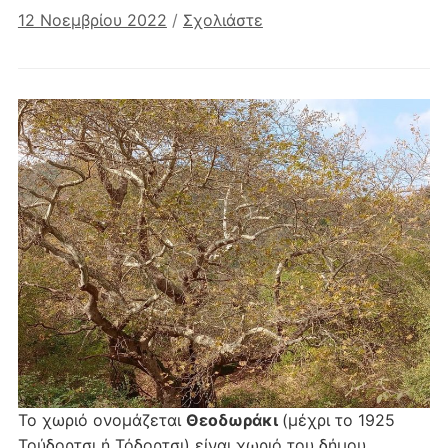
12 Νοεμβρίου 2022
/
Σχολιάστε
Το χωριό ονομάζεται
Θεοδωράκι
(μέχρι το 1925
Τούδορτσι ή Τόδορτσι) είναι χωριό του δήμου