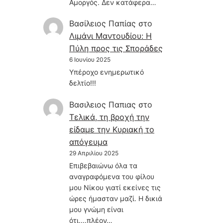
Αμοργός. Δεν κατάφερα…
Βασίλειος Παπίας
στο
Λιμάνι Μαντουδίου: Η
Πύλη προς τις Σποράδες
6 Ιουνίου 2025
Υπέροχο ενημερωτικό
δελτίο!!!
Βασιλειος Παπιας
στο
Τελικά, τη βροχή την
είδαμε την Κυριακή το
απόγευμα
29 Απριλίου 2025
Επιβεβαιώνω όλα τα
αναγραφόμενα του φίλου
μου Νίκου γιατί εκείνες τις
ώρες ήμασταν μαζί. Η δικιά
μου γνώμη είναι
ότι....πλέον…