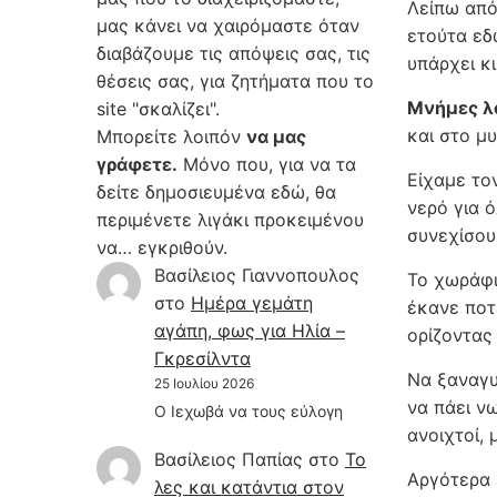
Λείπω από
μας κάνει να χαιρόμαστε όταν
ετούτα εδ
διαβάζουμε τις απόψεις σας, τις
υπάρχει κι
θέσεις σας, για ζητήματα που το
Μνήμες λ
site "σκαλίζει".
και στο μ
Μπορείτε λοιπόν
να μας
γράφετε.
Μόνο που, για να τα
Είχαμε το
δείτε δημοσιευμένα εδώ, θα
νερό για 
περιμένετε λιγάκι προκειμένου
συνεχίσου
να… εγκριθούν.
Βασίλειος Γιαννοπουλος
Το χωράφι
στο
Hμέρα γεμάτη
έκανε ποτ
αγάπη, φως για Ηλία –
ορίζοντας
Γκρεσίλντα
Να ξαναγυ
25 Ιουλίου 2026
να πάει ν
Ο Ιεχωβά να τους εύλογη
ανοιχτοί, 
Βασίλειος Παπίας
στο
Το
Αργότερα 
λες και κατάντια στον