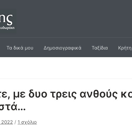
Τα δικά μου
Δημοσιογραφικά
Ταξίδια
Κρήτη
ε, με δυο τρεις ανθούς κ
ιστά…
στο
υ 2022
/
1 σχόλιο
Ελάτε,