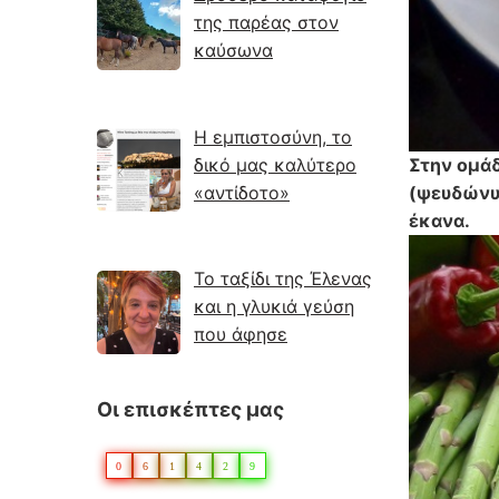
της παρέας στον
καύσωνα
Η εμπιστοσύνη, το
δικό μας καλύτερο
Στην ομάδ
«αντίδοτο»
(ψευδώνυμ
έκανα.
Το ταξίδι της Έλενας
και η γλυκιά γεύση
που άφησε
Οι επισκέπτες μας
0
6
1
4
2
9