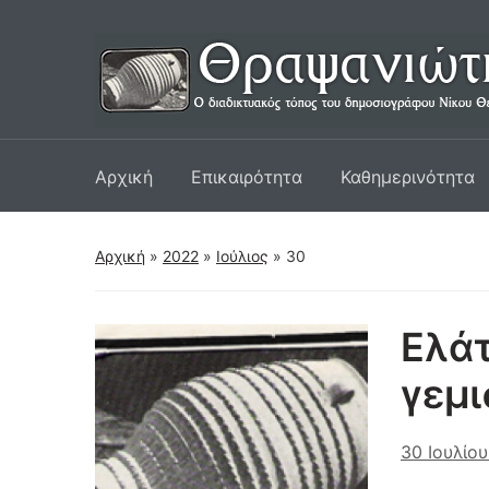
Αρχική
Επικαιρότητα
Καθημερινότητα
Αρχική
»
2022
»
Ιούλιος
»
30
Ελάτ
γεμ
30 Ιουλίο