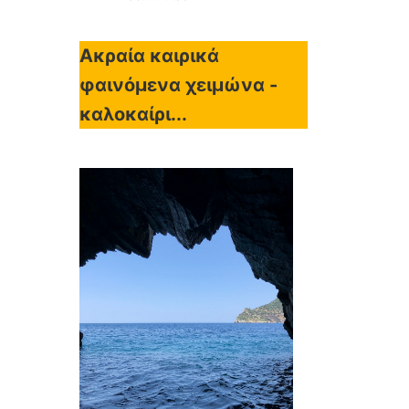
Ακραία καιρικά
φαινόμενα χειμώνα -
καλοκαίρι...