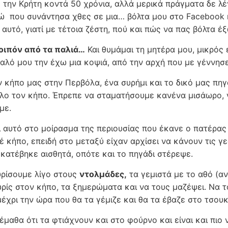
 την Κρήτη κοντά 50 χρόνια, αλλά μερικά πράγματα δε λ
ώ που συνάντησα χθες σε μια… βόλτα μου στο Facebook 
 αυτό, γιατί με τέτοια ζέστη, πού και πώς να πας βόλτα έξ
οιπόν από τα παλιά…
Και θυμάμαι τη μητέρα μου, μικρός 
υαλό μου την έχω μια κοψιά, από την αρχή που με γέννησε
ν κήπο μας στην Περβόλα, ένα συρήμι και το δικό μας πηγ
όλο τον κήπο. Έπρεπε να σταματήσουμε κανένα μισάωρο, γ
με.
 αυτό στο μοίρασμα της περιουσίας που έκανε ο πατέρας 
έ κήπο, επειδή στο μεταξύ είχαν αρχίσει να κάνουν τις γ
 κατέβηκε αισθητά, οπότε και το πηγάδι στέρεψε.
ρίσουμε λίγο στους
ντολμάδες,
τα γεμιστά με το αθό (α
ωρίς στον κήπο, τα ξημερώματα και να τους μαζέψει. Να τ
μέχρι την ώρα που θα τα γέμιζε και θα τα έβαζε στο τσου
έμαθα ότι τα φτιάχνουν και στο φούρνο και είναι και πιο 