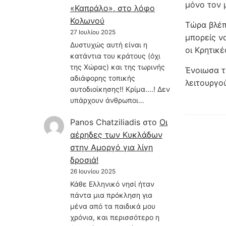
μόνο τον 
«Καπράλο», στο λόφο
Κολωνού
Τώρα βλέπ
27 Ιουλίου 2025
μπορείς ν
Δυστυχώς αυτή είναι η
οι Κρητικέ
κατάντια του κράτους (όχι
της Χώρας) και της τωρινής
Ένοιωσα τ
αδιάφορης τοπικής
λειτουργού
αυτοδιοίκησης!! Κρίμα....! Δεν
υπάρχουν άνθρωποι…
Panos Chatziliadis
στο
Οι
αέρηδες των Κυκλάδων
στην Αμοργό για λίγη
δροσιά!
26 Ιουνίου 2025
Κάθε Ελληνικό νησί ήταν
πάντα μια πρόκληση για
μένα από τα παιδικά μου
χρόνια, και περισσότερο η