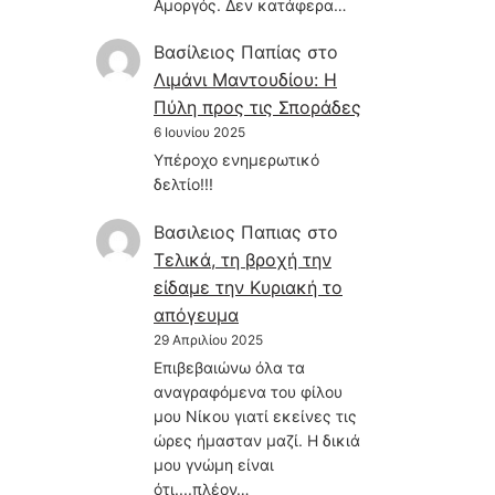
Αμοργός. Δεν κατάφερα…
Βασίλειος Παπίας
στο
Λιμάνι Μαντουδίου: Η
Πύλη προς τις Σποράδες
6 Ιουνίου 2025
Υπέροχο ενημερωτικό
δελτίο!!!
Βασιλειος Παπιας
στο
Τελικά, τη βροχή την
είδαμε την Κυριακή το
απόγευμα
29 Απριλίου 2025
Επιβεβαιώνω όλα τα
αναγραφόμενα του φίλου
μου Νίκου γιατί εκείνες τις
ώρες ήμασταν μαζί. Η δικιά
μου γνώμη είναι
ότι....πλέον…