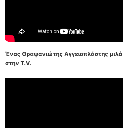
Ένας Θραψανιώτης Αγγειοπλάστης μιλά
στην T.V.