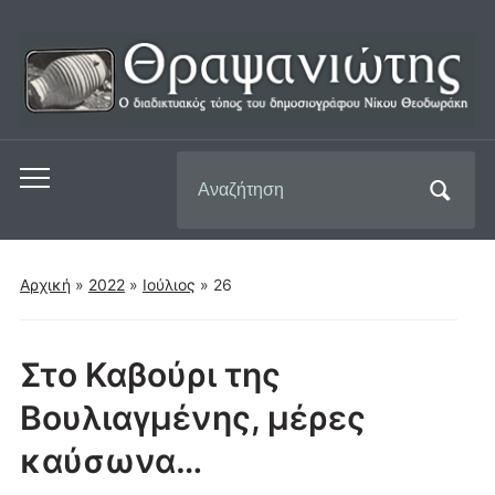
Αναζήτηση
Εναλλαγή
για:
του
μενού
για
Αρχική
»
2022
»
Ιούλιος
»
26
κινητά
Στο Καβούρι της
Βουλιαγμένης, μέρες
καύσωνα…