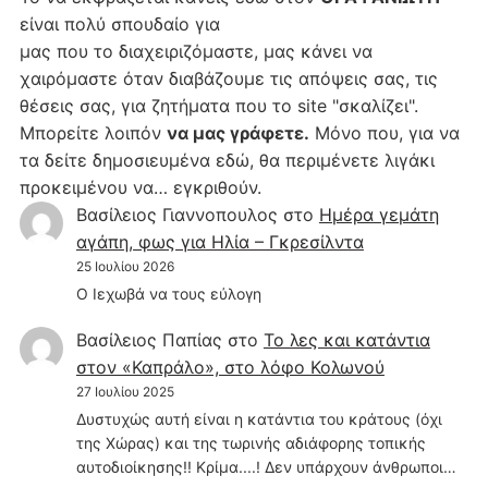
είναι πολύ σπουδαίο για
μας που το διαχειριζόμαστε, μας κάνει να
χαιρόμαστε όταν διαβάζουμε τις απόψεις σας, τις
θέσεις σας, για ζητήματα που το site "σκαλίζει".
Μπορείτε λοιπόν
να μας γράφετε.
Μόνο που, για να
τα δείτε δημοσιευμένα εδώ, θα περιμένετε λιγάκι
προκειμένου να… εγκριθούν.
Βασίλειος Γιαννοπουλος
στο
Hμέρα γεμάτη
αγάπη, φως για Ηλία – Γκρεσίλντα
25 Ιουλίου 2026
Ο Ιεχωβά να τους εύλογη
Βασίλειος Παπίας
στο
Το λες και κατάντια
στον «Καπράλο», στο λόφο Κολωνού
27 Ιουλίου 2025
Δυστυχώς αυτή είναι η κατάντια του κράτους (όχι
της Χώρας) και της τωρινής αδιάφορης τοπικής
αυτοδιοίκησης!! Κρίμα....! Δεν υπάρχουν άνθρωποι…