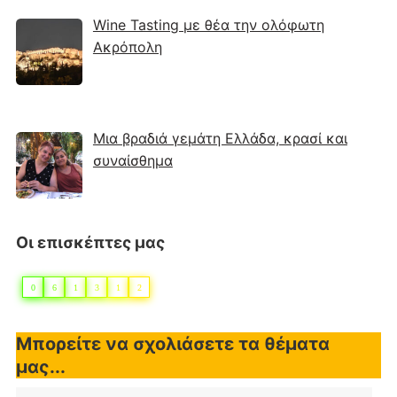
Wine Tasting με θέα την ολόφωτη
Ακρόπολη
Μια βραδιά γεμάτη Ελλάδα, κρασί και
συναίσθημα
Οι επισκέπτες μας
0
6
1
3
1
2
Μπορείτε να σχολιάσετε τα θέματα
μας...