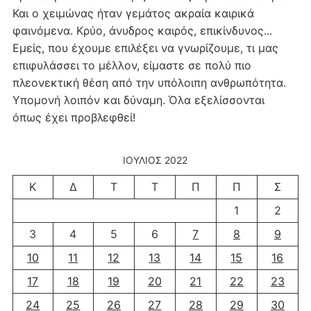
Και ο χειμώνας ήταν γεμάτος ακραία καιρικά
φαινόμενα. Κρύο, άνυδρος καιρός, επικίνδυνος...
Εμείς, που έχουμε επιλέξει να γνωρίζουμε, τι μας
επιφυλάσσει το μέλλον, είμαστε σε πολύ πιο
πλεονεκτική θέση από την υπόλοιπη ανθρωπότητα.
Υπομονή λοιπόν και δύναμη. Όλα εξελίσσονται
όπως έχει προβλεφθεί!
ΙΟΎΛΙΟΣ 2022
Κ
Δ
Τ
Τ
Π
Π
Σ
1
2
3
4
5
6
7
8
9
10
11
12
13
14
15
16
17
18
19
20
21
22
23
24
25
26
27
28
29
30