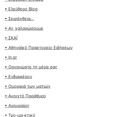
• Ελεύθερο Blog
• Σεισάχθεια...
• Ας χαλαρώσουμε
• ΣΚΑΪ
• Αθηναϊκό Πρακτορείο Ειδήσεων
• In.gr
• Οργανώστε τη μέρα σας
• Ενδιαφέρον
• Ομορφιά των ματιών
• Ανοιχτό Παράθυρο
• Αρουραίος
• Τρο-μα-κτικό