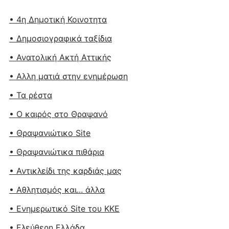
• 4η Δημοτική Κοινοτητα
• Δημοσιογραφικά ταξίδια
• Ανατολική Ακτή Αττικής
• Αλλη ματιά στην ενημέρωση
• Τα ρέστα
• Ο καιρός στο Θραψανό
• Θραψανιώτικο Site
• Θραψανιώτικα πιθάρια
• Αντικλείδι της καρδιάς μας
• Αθλητισμός και... άλλα
• Ενημερωτικό Site του ΚΚΕ
• Ελεύθερη Ελλάδα