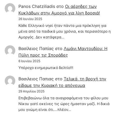
Panos Chatziliadis
στο
Οι αέρηδες των
Κυκλάδων στην Αμοργό για λίγη δροσιά!
26 Ιουνίου 2025
Κάθε Ελληνικό νησί ήταν πάντα μια πρόκληση για
μένα από τα παιδικά μου χρόνια, και περισσότερο η
Αμοργός. Δεν κατάφερα…
Βασίλειος Παπίας
στο
Λιμάνι Μαντουδίου: Η
Πύλη προς τις Σποράδες
6 Ιουνίου 2025
Υπέροχο ενημερωτικό δελτίο!!!
Βασιλειος Παπιας
στο
Τελικά, τη βροχή την
είδαμε την Κυριακή το απόγευμα
29 Απριλίου 2025
Επιβεβαιώνω όλα τα αναγραφόμενα του φίλου μου
Νίκου γιατί εκείνες τις ώρες ήμασταν μαζί. Η δικιά
μου γνώμη είναι ότι....πλέον…