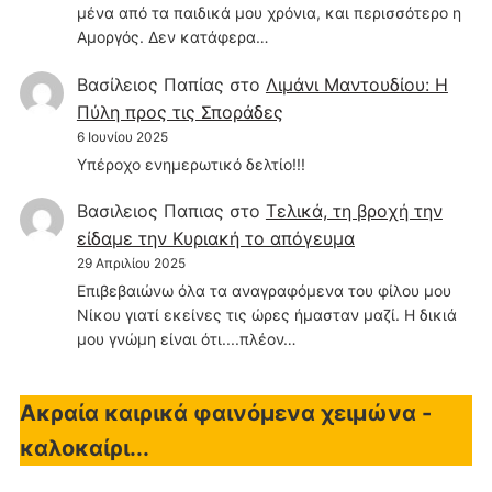
μένα από τα παιδικά μου χρόνια, και περισσότερο η
Αμοργός. Δεν κατάφερα…
Βασίλειος Παπίας
στο
Λιμάνι Μαντουδίου: Η
Πύλη προς τις Σποράδες
6 Ιουνίου 2025
Υπέροχο ενημερωτικό δελτίο!!!
Βασιλειος Παπιας
στο
Τελικά, τη βροχή την
είδαμε την Κυριακή το απόγευμα
29 Απριλίου 2025
Επιβεβαιώνω όλα τα αναγραφόμενα του φίλου μου
Νίκου γιατί εκείνες τις ώρες ήμασταν μαζί. Η δικιά
μου γνώμη είναι ότι....πλέον…
Ακραία καιρικά φαινόμενα χειμώνα -
καλοκαίρι...