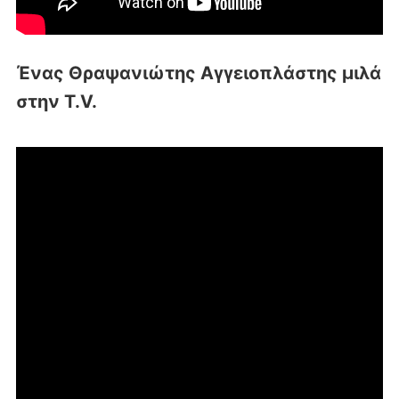
Ένας Θραψανιώτης Αγγειοπλάστης μιλά
στην T.V.