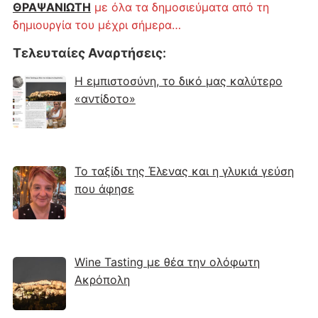
ΘΡΑΨΑΝΙΩΤΗ
με όλα τα δημοσιεύματα από τη
δημιουργία του μέχρι σήμερα…
Τελευταίες Αναρτήσεις
:
Η εμπιστοσύνη, το δικό μας καλύτερο
«αντίδοτο»
Το ταξίδι της Έλενας και η γλυκιά γεύση
που άφησε
Wine Tasting με θέα την ολόφωτη
Ακρόπολη