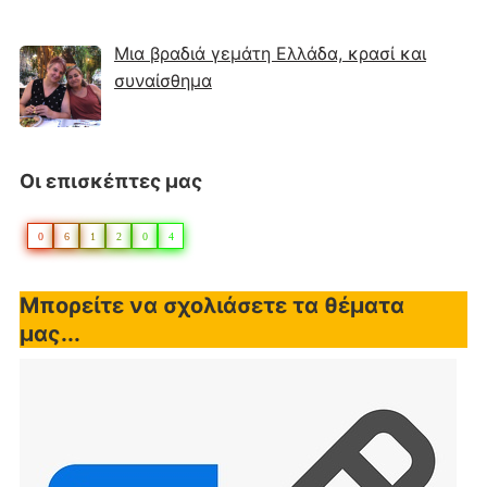
Μια βραδιά γεμάτη Ελλάδα, κρασί και
συναίσθημα
Οι επισκέπτες μας
0
6
1
2
0
4
Μπορείτε να σχολιάσετε τα θέματα
μας...