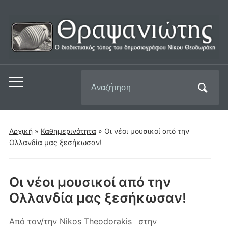
Αναζήτηση
Εναλλαγή
για:
του
μενού
για
Αρχική
»
Καθημερινότητα
»
Οι νέοι μουσικοί από την
κινητά
Ολλανδία μας ξεσήκωσαν!
Οι νέοι μουσικοί από την
Ολλανδία μας ξεσήκωσαν!
Από τον/την
Nikos Theodorakis
στην