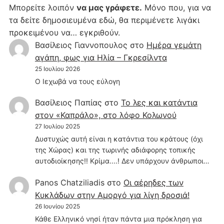
Μπορείτε λοιπόν
να μας γράφετε.
Μόνο που, για να
τα δείτε δημοσιευμένα εδώ, θα περιμένετε λιγάκι
προκειμένου να… εγκριθούν.
Βασίλειος Γιαννοπουλος
στο
Hμέρα γεμάτη
αγάπη, φως για Ηλία – Γκρεσίλντα
25 Ιουλίου 2026
Ο Ιεχωβά να τους εύλογη
Βασίλειος Παπίας
στο
Το λες και κατάντια
στον «Καπράλο», στο λόφο Κολωνού
27 Ιουλίου 2025
Δυστυχώς αυτή είναι η κατάντια του κράτους (όχι
της Χώρας) και της τωρινής αδιάφορης τοπικής
αυτοδιοίκησης!! Κρίμα....! Δεν υπάρχουν άνθρωποι…
Panos Chatziliadis
στο
Οι αέρηδες των
Κυκλάδων στην Αμοργό για λίγη δροσιά!
26 Ιουνίου 2025
Κάθε Ελληνικό νησί ήταν πάντα μια πρόκληση για