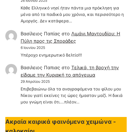
26 Ιουνίου 2025
Κάθε Ελληνικό νησί ήταν πάντα μια πρόκληση για
μένα από τα παιδικά μου χρόνια, και περισσότερο η
Αμοργός. Δεν κατάφερα…
Βασίλειος Παπίας
στο
Λιμάνι Μαντουδίου: Η
Πύλη προς τις Σποράδες
6 Ιουνίου 2025
Υπέροχο ενημερωτικό δελτίο!!!
Βασιλειος Παπιας
στο
Τελικά, τη βροχή την
είδαμε την Κυριακή το απόγευμα
29 Απριλίου 2025
Επιβεβαιώνω όλα τα αναγραφόμενα του φίλου μου
Νίκου γιατί εκείνες τις ώρες ήμασταν μαζί. Η δικιά
μου γνώμη είναι ότι....πλέον…
Ακραία καιρικά φαινόμενα χειμώνα -
καλοκαίρι...