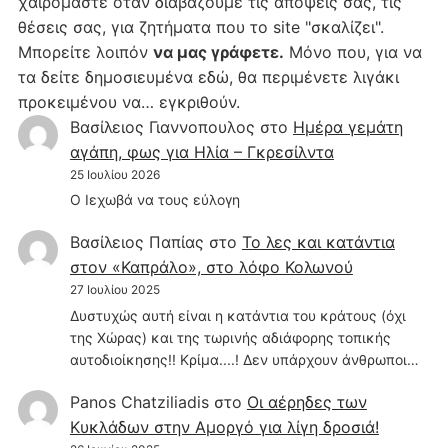
χαιρόμαστε όταν διαβάζουμε τις απόψεις σας, τις
θέσεις σας, για ζητήματα που το site "σκαλίζει".
Μπορείτε λοιπόν
να μας γράφετε.
Μόνο που, για να
τα δείτε δημοσιευμένα εδώ, θα περιμένετε λιγάκι
προκειμένου να… εγκριθούν.
Βασίλειος Γιαννοπουλος
στο
Hμέρα γεμάτη
αγάπη, φως για Ηλία – Γκρεσίλντα
25 Ιουλίου 2026
Ο Ιεχωβά να τους εύλογη
Βασίλειος Παπίας
στο
Το λες και κατάντια
στον «Καπράλο», στο λόφο Κολωνού
27 Ιουλίου 2025
Δυστυχώς αυτή είναι η κατάντια του κράτους (όχι
της Χώρας) και της τωρινής αδιάφορης τοπικής
αυτοδιοίκησης!! Κρίμα....! Δεν υπάρχουν άνθρωποι…
Panos Chatziliadis
στο
Οι αέρηδες των
Κυκλάδων στην Αμοργό για λίγη δροσιά!