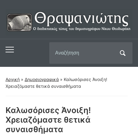
Αναζήτηση
Εναλλαγή
για:
του
μενού
για
Αρχική
»
Δημοσιογραφικά
»
Καλωσόρισες Άνοιξη!
κινητά
Χρειαζόμαστε θετικά συναισθήματα
Καλωσόρισες Άνοιξη!
Χρειαζόμαστε θετικά
συναισθήματα