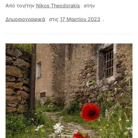
Από τον/την
Nikos Theodorakis
στην
Δημοσιογραφικά
στις
17 Μαρτίου 2023
.