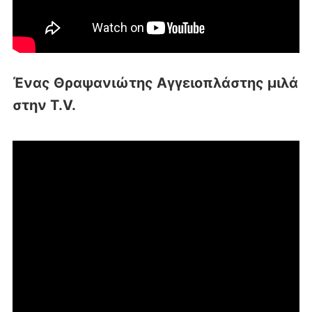
Ένας Θραψανιώτης Αγγειοπλάστης μιλά
στην T.V.