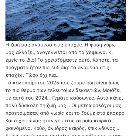
Η ζωή μας ανάμεσα στις εποχές. Η φύση γύρω
μας αλλάζει, αναγεννιέται από το χειμώνα. Κι
εμείς το ίδιο! Το χρειαζόμαστε αυτό. Κάποτε, τα
πράγματα ήταν πιο ευδιάκριτα ανάμεσα στις
εποχές. Τώρα όχι πια...
Το καλοκαίρι του 2025 που ζούμε ήδη είναι ίσως
το πιο θερμό των τελευταίων δεκαετιών. Μοιάζει
με αυτό του 2024... Γεμάτο καύσωνες. Αυτό κάνει
πολύ δύσκολη τη ζωή μας... Οι μετεωρολόγοι μας
προετοίμασαν από νωρίς και το ζούμε στο έπακρο.
Και ο χειμώνας ήταν γεμάτος ακραία καιρικά
φαινόμενα. Κρύο, άνυδρος καιρός, επικίνδυνος...
Εμείς, που έχουμε επιλέξει να γνωρίζουμε, τι μας