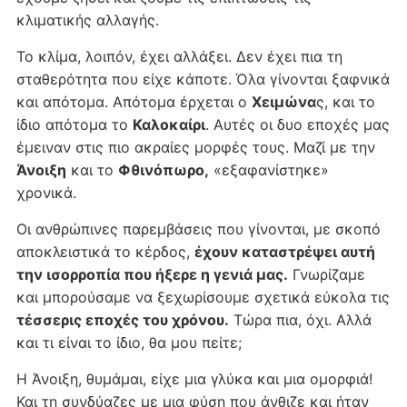
κλιματικής αλλαγής.
Το κλίμα, λοιπόν, έχει αλλάξει. Δεν έχει πια τη
σταθερότητα που είχε κάποτε. Όλα γίνονται ξαφνικά
και απότομα. Απότομα έρχεται ο
Χειμώνα
ς, και το
ίδιο απότομα το
Καλοκαίρι
. Αυτές οι δυο εποχές μας
έμειναν στις πιο ακραίες μορφές τους. Μαζί με την
Άνοιξη
και το
Φθινόπωρο,
«εξαφανίστηκε»
χρονικά.
Οι ανθρώπινες παρεμβάσεις που γίνονται, με σκοπό
αποκλειστικά το κέρδος,
έχουν καταστρέψει αυτή
την ισορροπία που ήξερε η γενιά μας.
Γνωρίζαμε
και μπορούσαμε να ξεχωρίσουμε σχετικά εύκολα τις
τέσσερις εποχές του χρόνου.
Τώρα πια, όχι. Αλλά
και τι είναι το ίδιο, θα μου πείτε;
Η Άνοιξη, θυμάμαι, είχε μια γλύκα και μια ομορφιά!
Και τη συνδύαζες με μια φύση που άνθιζε και ήταν