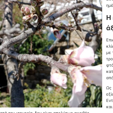
ημέ
Η 
ά
Επι
κλί
με 
τρο
φτά
κατ
από
Ως 
εξί
Εντ
και