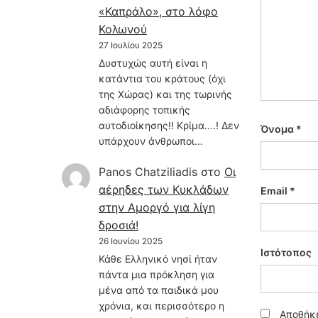
«Καπράλο», στο λόφο
Κολωνού
27 Ιουλίου 2025
Δυστυχώς αυτή είναι η
κατάντια του κράτους (όχι
της Χώρας) και της τωρινής
αδιάφορης τοπικής
αυτοδιοίκησης!! Κρίμα....! Δεν
Όνομα
*
υπάρχουν άνθρωποι…
Panos Chatziliadis
στο
Οι
αέρηδες των Κυκλάδων
Email
*
στην Αμοργό για λίγη
δροσιά!
26 Ιουνίου 2025
Ιστότοπος
Κάθε Ελληνικό νησί ήταν
πάντα μια πρόκληση για
μένα από τα παιδικά μου
χρόνια, και περισσότερο η
Αποθήκε