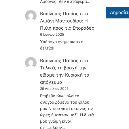
Αμοργός. Δεν κατάφερα…
Βασίλειος Παπίας
στο
Λιμάνι Μαντουδίου: Η
Πύλη προς τις Σποράδες
6 Ιουνίου 2025
Υπέροχο ενημερωτικό
δελτίο!!!
Βασιλειος Παπιας
στο
Τελικά, τη βροχή την
είδαμε την Κυριακή το
απόγευμα
29 Απριλίου 2025
Επιβεβαιώνω όλα τα
αναγραφόμενα του φίλου
μου Νίκου γιατί εκείνες τις
ώρες ήμασταν μαζί. Η δικιά
μου γνώμη είναι
ότι....πλέον…