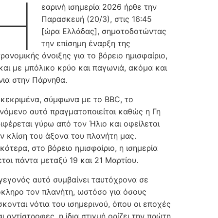
Η
εαρινή ισημερία 2026 ήρθε την
Παρασκευή (20/3), στις 16:45
[ώρα Ελλάδας], σηματοδοτώντας
την επίσημη έναρξη της
ρονομικής άνοιξης για το βόρειο ημισφαίριο,
και με μπόλικο κρύο και παγωνιά, ακόμα και
νια στην Πάρνηθα.
κεκριμένα, σύμφωνα με το BBC, το
νόμενο αυτό πραγματοποιείται καθώς η Γη
ιφέρεται γύρω από τον Ήλιο και οφείλεται
ν κλίση του άξονα του πλανήτη μας.
ικότερα, στο βόρειο ημισφαίριο, η ισημερία
εται πάντα μεταξύ 19 και 21 Μαρτίου.
γεγονός αυτό συμβαίνει ταυτόχρονα σε
κληρο τον πλανήτη, ωστόσο για όσους
σκονται νότια του ισημερινού, όπου οι εποχές
αι αντίστροφες, η ίδια στιγμή ορίζει την πρώτη