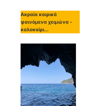
Ακραία καιρικά
φαινόμενα χειμώνα -
καλοκαίρι...