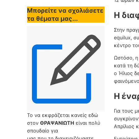
12 ωρών κ
Μπορείτε να σχολιάσετε
Η δια
τα θέματα μας...
Στην πραγ
equilux, σ
κέντρο το
Ωστόσο, η
κατά τη δ
ο Ήλιος δε
φαινόμενο
Η ένα
Για τους 
Το να εκφράζεται κανείς εδώ
συγκρίνοντ
στον
ΘΡΑΨΑΝΙΩΤΗ
είναι πολύ
Απρίλιος κ
σπουδαίο για
μας που το διαχειριζόμαστε,
Εντούτοις