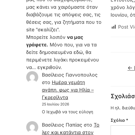
μας κάνει να χαιρόμαστε όταν
χρόνο λόγ
διαβάζουμε τις απόψεις σας, τις
Ιουνίου, ό
θέσεις σας, για ζητήματα που το
Post Vi
site "σκαλίζει".
Μπορείτε λοιπόν
να μας
γράφετε.
Μόνο που, για να τα
δείτε δημοσιευμένα εδώ, θα
περιμένετε λιγάκι προκειμένου
να… εγκριθούν.
←
Βασίλειος Γιαννοπουλος
στο
Hμέρα γεμάτη
αγάπη, φως για Ηλία –
Σχολιάσ
Γκρεσίλντα
25 Ιουλίου 2026
Η ηλ. διεύθ
Ο Ιεχωβά να τους εύλογη
Σχόλιο
*
Βασίλειος Παπίας
στο
Το
λες και κατάντια στον