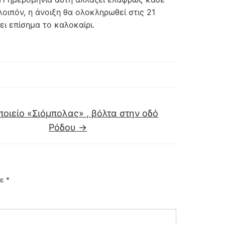
οιπόν, η άνοιξη θα ολοκληρωθεί στις 21
ει επίσημα το καλοκαίρι.
ποιείο «Σιόμπολας» , βόλτα στην οδό
Ρόδου
→
με
*