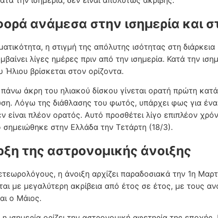
ατά την ισημερία, δεν είναι απολύτως ακριβής.
φορά ανάμεσα στην ισημερία και στ
ματικότητα, η στιγμή της απόλυτης ισότητας στη διάρκει
υμβαίνει λίγες ημέρες πριν από την ισημερία. Κατά την ιση
υ Ήλιου βρίσκεται στον ορίζοντα.
 πάνω άκρη του ηλιακού δίσκου γίνεται ορατή πρώτη κατά
ύση. Λόγω της διάθλασης του φωτός, υπάρχει φως για έν
ν είναι πλέον ορατός. Αυτό προσθέτει λίγο επιπλέον χρόν
 σημειώθηκε στην Ελλάδα την Τετάρτη (18/3).
ρξη της αστρονομικής άνοιξης
μετεωρολόγους, η άνοιξη αρχίζει παραδοσιακά την 1η Μαρτ
αι με μεγαλύτερη ακρίβεια από έτος σε έτος, με τους ανο
αι ο Μάιος.
, η ισημερία ορίζει την αστρονομική αφετηρία της εποχής