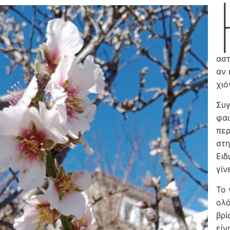
αστ
αν 
χιό
Συγ
φαι
περ
στη
Ειδ
γίν
Το 
ολό
βρί
είν