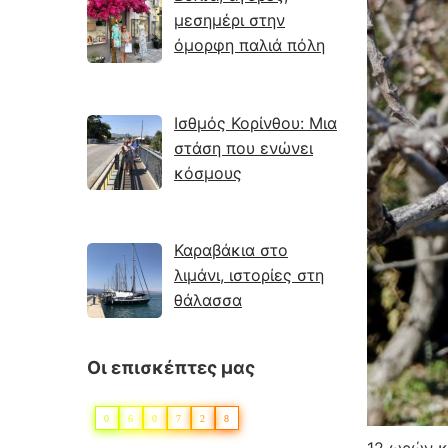
μεσημέρι στην
όμορφη παλιά πόλη
Ισθμός Κορίνθου: Μια
στάση που ενώνει
κόσμους
Καραβάκια στο
λιμάνι, ιστορίες στη
θάλασσα
Οι επισκέπτες μας
0
6
0
7
2
8