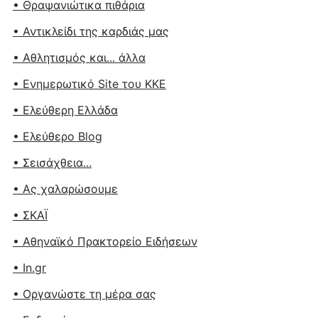
• Θραψανιώτικα πιθάρια
• Αντικλείδι της καρδιάς μας
• Αθλητισμός και... άλλα
• Ενημερωτικό Site του ΚΚΕ
• Ελεύθερη Ελλάδα
• Ελεύθερο Blog
• Σεισάχθεια...
• Ας χαλαρώσουμε
• ΣΚΑΪ
• Αθηναϊκό Πρακτορείο Ειδήσεων
• In.gr
• Οργανώστε τη μέρα σας