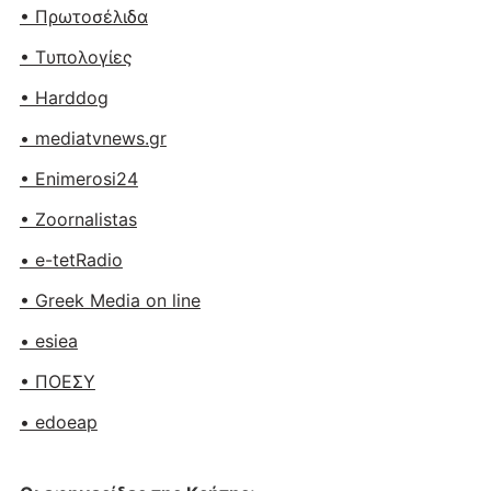
• Πρωτοσέλιδα
• Tυπολογίες
• Harddog
• mediatvnews.gr
• Enimerosi24
• Zoornalistas
• e-tetRadio
• Greek Media on line
• esiea
• ΠΟΕΣΥ
• edoeap