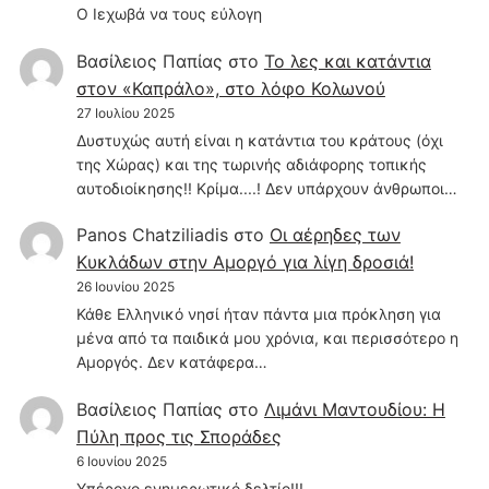
Ο Ιεχωβά να τους εύλογη
Βασίλειος Παπίας
στο
Το λες και κατάντια
στον «Καπράλο», στο λόφο Κολωνού
27 Ιουλίου 2025
Δυστυχώς αυτή είναι η κατάντια του κράτους (όχι
της Χώρας) και της τωρινής αδιάφορης τοπικής
αυτοδιοίκησης!! Κρίμα....! Δεν υπάρχουν άνθρωποι…
Panos Chatziliadis
στο
Οι αέρηδες των
Κυκλάδων στην Αμοργό για λίγη δροσιά!
26 Ιουνίου 2025
Κάθε Ελληνικό νησί ήταν πάντα μια πρόκληση για
μένα από τα παιδικά μου χρόνια, και περισσότερο η
Αμοργός. Δεν κατάφερα…
Βασίλειος Παπίας
στο
Λιμάνι Μαντουδίου: Η
Πύλη προς τις Σποράδες
6 Ιουνίου 2025
Υπέροχο ενημερωτικό δελτίο!!!