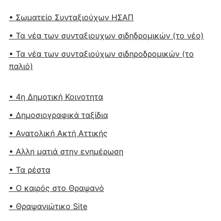
• Σωματείο Συνταξιούχων ΗΣΑΠ
• Τα νέα των συνταξιουχων σιδηδρομικών (το νέο)
• Τα νέα των συνταξιούχων σιδηροδρομικών (το
παλιό)
• 4η Δημοτική Κοινοτητα
• Δημοσιογραφικά ταξίδια
• Ανατολική Ακτή Αττικής
• Αλλη ματιά στην ενημέρωση
• Τα ρέστα
• Ο καιρός στο Θραψανό
• Θραψανιώτικο Site