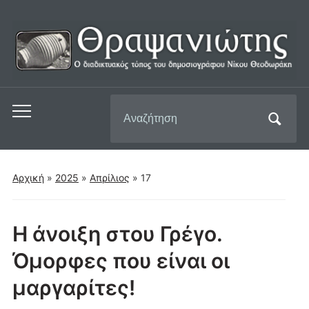
Αναζήτηση
Εναλλαγή
για:
του
μενού
για
Αρχική
»
2025
»
Απρίλιος
»
17
κινητά
Η άνοιξη στου Γρέγο.
Όμορφες που είναι οι
μαργαρίτες!