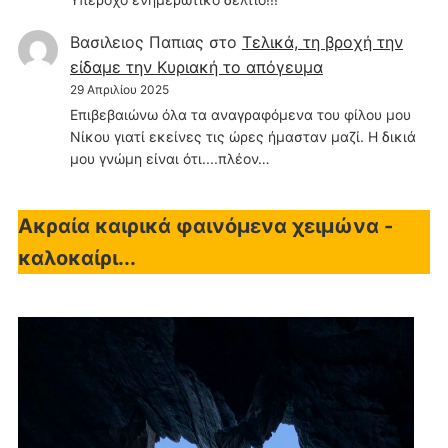
Βασιλειος Παπιας
στο
Τελικά, τη βροχή την
είδαμε την Κυριακή το απόγευμα
29 Απριλίου 2025
Επιβεβαιώνω όλα τα αναγραφόμενα του φίλου μου
Νίκου γιατί εκείνες τις ώρες ήμασταν μαζί. Η δικιά
μου γνώμη είναι ότι....πλέον…
Ακραία καιρικά φαινόμενα χειμώνα -
καλοκαίρι...