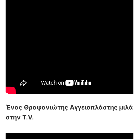
Ένας Θραψανιώτης Αγγειοπλάστης μιλά
στην T.V.