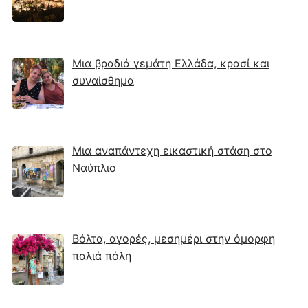
Μια βραδιά γεμάτη Ελλάδα, κρασί και
συναίσθημα
Μια αναπάντεχη εικαστική στάση στο
Ναύπλιο
Βόλτα, αγορές, μεσημέρι στην όμορφη
παλιά πόλη