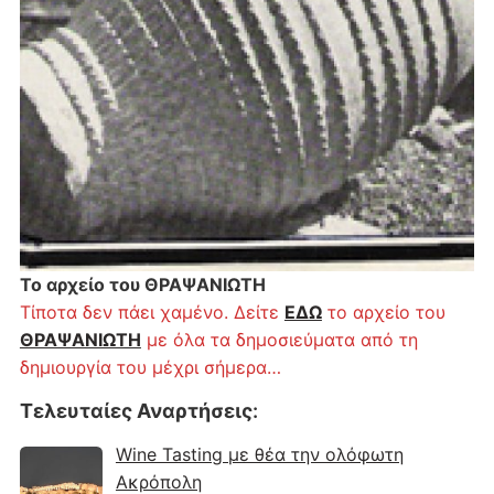
Το αρχείο του ΘΡΑΨΑΝΙΩΤΗ
Τίποτα δεν πάει χαμένο. Δείτε
ΕΔΩ
το αρχείο του
ΘΡΑΨΑΝΙΩΤΗ
με όλα τα δημοσιεύματα από τη
δημιουργία του μέχρι σήμερα…
Τελευταίες Αναρτήσεις
:
Wine Tasting με θέα την ολόφωτη
Ακρόπολη