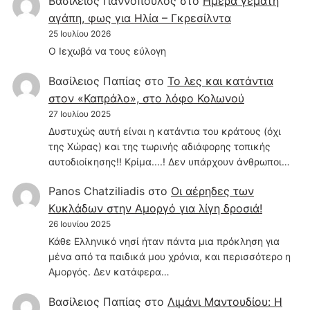
Βασίλειος Γιαννοπουλος
στο
Hμέρα γεμάτη
αγάπη, φως για Ηλία – Γκρεσίλντα
25 Ιουλίου 2026
Ο Ιεχωβά να τους εύλογη
Βασίλειος Παπίας
στο
Το λες και κατάντια
στον «Καπράλο», στο λόφο Κολωνού
27 Ιουλίου 2025
Δυστυχώς αυτή είναι η κατάντια του κράτους (όχι
της Χώρας) και της τωρινής αδιάφορης τοπικής
αυτοδιοίκησης!! Κρίμα....! Δεν υπάρχουν άνθρωποι…
Panos Chatziliadis
στο
Οι αέρηδες των
Κυκλάδων στην Αμοργό για λίγη δροσιά!
26 Ιουνίου 2025
Κάθε Ελληνικό νησί ήταν πάντα μια πρόκληση για
μένα από τα παιδικά μου χρόνια, και περισσότερο η
Αμοργός. Δεν κατάφερα…
Βασίλειος Παπίας
στο
Λιμάνι Μαντουδίου: Η