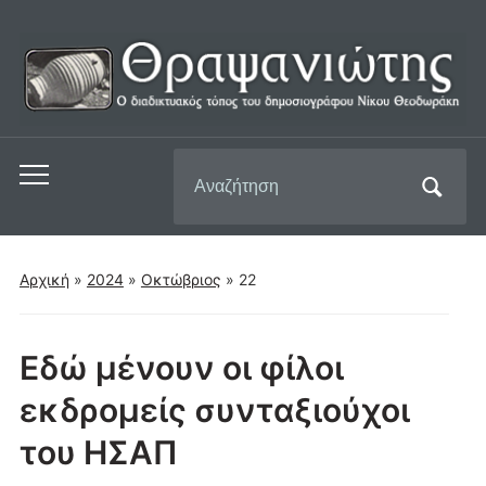
Αναζήτηση
Εναλλαγή
για:
του
μενού
για
Αρχική
»
2024
»
Οκτώβριος
»
22
κινητά
Εδώ μένουν οι φίλοι
εκδρομείς συνταξιούχοι
του ΗΣΑΠ