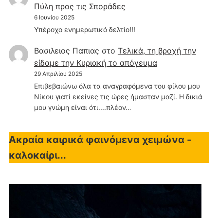
Πύλη προς τις Σποράδες
6 Ιουνίου 2025
Υπέροχο ενημερωτικό δελτίο!!!
Βασιλειος Παπιας
στο
Τελικά, τη βροχή την
είδαμε την Κυριακή το απόγευμα
29 Απριλίου 2025
Επιβεβαιώνω όλα τα αναγραφόμενα του φίλου μου
Νίκου γιατί εκείνες τις ώρες ήμασταν μαζί. Η δικιά
μου γνώμη είναι ότι....πλέον…
Ακραία καιρικά φαινόμενα χειμώνα -
καλοκαίρι...