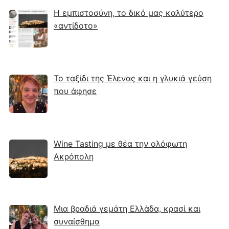
Η εμπιστοσύνη, το δικό μας καλύτερο
«αντίδοτο»
Το ταξίδι της Έλενας και η γλυκιά γεύση
που άφησε
Wine Tasting με θέα την ολόφωτη
Ακρόπολη
Μια βραδιά γεμάτη Ελλάδα, κρασί και
συναίσθημα