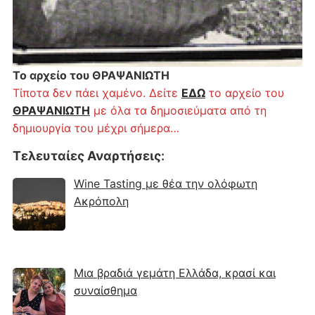
Το αρχείο του ΘΡΑΨΑΝΙΩΤΗ
Τίποτα δεν πάει χαμένο. Δείτε
ΕΔΩ
το αρχείο του
ΘΡΑΨΑΝΙΩΤΗ
με όλα τα δημοσιεύματα από τη
δημιουργία του μέχρι σήμερα…
Τελευταίες Αναρτήσεις
:
Wine Tasting με θέα την ολόφωτη
Ακρόπολη
Μια βραδιά γεμάτη Ελλάδα, κρασί και
συναίσθημα