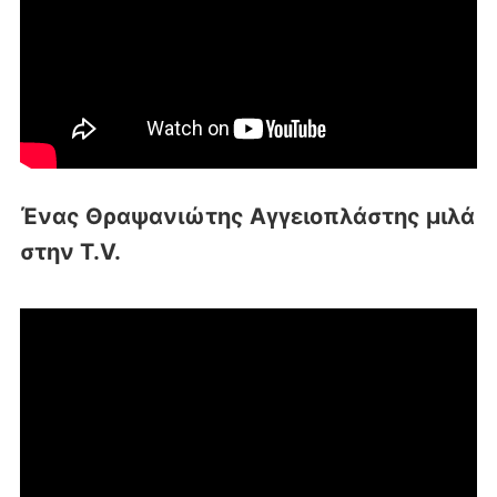
Ένας Θραψανιώτης Αγγειοπλάστης μιλά
στην T.V.