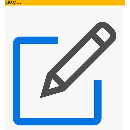
μας...