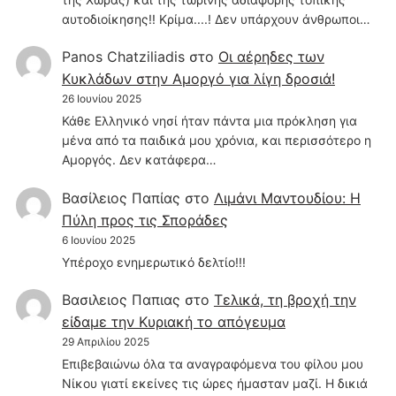
αυτοδιοίκησης!! Κρίμα....! Δεν υπάρχουν άνθρωποι…
Panos Chatziliadis
στο
Οι αέρηδες των
Κυκλάδων στην Αμοργό για λίγη δροσιά!
26 Ιουνίου 2025
Κάθε Ελληνικό νησί ήταν πάντα μια πρόκληση για
μένα από τα παιδικά μου χρόνια, και περισσότερο η
Αμοργός. Δεν κατάφερα…
Βασίλειος Παπίας
στο
Λιμάνι Μαντουδίου: Η
Πύλη προς τις Σποράδες
6 Ιουνίου 2025
Υπέροχο ενημερωτικό δελτίο!!!
Βασιλειος Παπιας
στο
Τελικά, τη βροχή την
είδαμε την Κυριακή το απόγευμα
29 Απριλίου 2025
Επιβεβαιώνω όλα τα αναγραφόμενα του φίλου μου
Νίκου γιατί εκείνες τις ώρες ήμασταν μαζί. Η δικιά