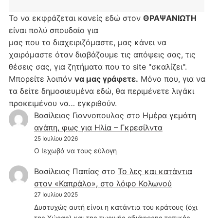
Το να εκφράζεται κανείς εδώ στον
ΘΡΑΨΑΝΙΩΤΗ
είναι πολύ σπουδαίο για
μας που το διαχειριζόμαστε, μας κάνει να
χαιρόμαστε όταν διαβάζουμε τις απόψεις σας, τις
θέσεις σας, για ζητήματα που το site "σκαλίζει".
Μπορείτε λοιπόν
να μας γράφετε.
Μόνο που, για να
τα δείτε δημοσιευμένα εδώ, θα περιμένετε λιγάκι
προκειμένου να… εγκριθούν.
Βασίλειος Γιαννοπουλος
στο
Hμέρα γεμάτη
αγάπη, φως για Ηλία – Γκρεσίλντα
25 Ιουλίου 2026
Ο Ιεχωβά να τους εύλογη
Βασίλειος Παπίας
στο
Το λες και κατάντια
στον «Καπράλο», στο λόφο Κολωνού
27 Ιουλίου 2025
Δυστυχώς αυτή είναι η κατάντια του κράτους (όχι
της Χώρας) και της τωρινής αδιάφορης τοπικής