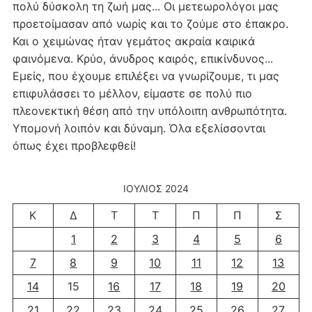
πολύ δύσκολη τη ζωή μας... Οι μετεωρολόγοι μας
προετοίμασαν από νωρίς και το ζούμε στο έπακρο.
Και ο χειμώνας ήταν γεμάτος ακραία καιρικά
φαινόμενα. Κρύο, άνυδρος καιρός, επικίνδυνος...
Εμείς, που έχουμε επιλέξει να γνωρίζουμε, τι μας
επιφυλάσσει το μέλλον, είμαστε σε πολύ πιο
πλεονεκτική θέση από την υπόλοιπη ανθρωπότητα.
Υπομονή λοιπόν και δύναμη. Όλα εξελίσσονται
όπως έχει προβλεφθεί!
ΙΟΎΛΙΟΣ 2024
Κ
Δ
Τ
Τ
Π
Π
Σ
1
2
3
4
5
6
7
8
9
10
11
12
13
14
15
16
17
18
19
20
21
22
23
24
25
26
27