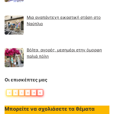
Μια αναπάντεχη εικαστική στάση στο
Ναύπλιο
Βόλτα, αγορές, μεσημέρι στην όμορφη
παλιά πόλη
Οι επισκέπτες μας
0
6
1
0
4
6
Μπορείτε να σχολιάσετε τα θέματα