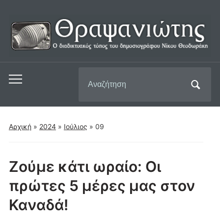
Αναζήτηση
Εναλλαγή
για:
του
μενού
για
Αρχική
»
2024
»
Ιούλιος
»
09
κινητά
Ζούμε κάτι ωραίο: Οι
πρώτες 5 μέρες μας στον
Καναδά!