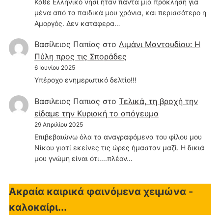
Κάθε Ελληνικό νησί ήταν πάντα μια πρόκληση για
μένα από τα παιδικά μου χρόνια, και περισσότερο η
Αμοργός. Δεν κατάφερα…
Βασίλειος Παπίας
στο
Λιμάνι Μαντουδίου: Η
Πύλη προς τις Σποράδες
6 Ιουνίου 2025
Υπέροχο ενημερωτικό δελτίο!!!
Βασιλειος Παπιας
στο
Τελικά, τη βροχή την
είδαμε την Κυριακή το απόγευμα
29 Απριλίου 2025
Επιβεβαιώνω όλα τα αναγραφόμενα του φίλου μου
Νίκου γιατί εκείνες τις ώρες ήμασταν μαζί. Η δικιά
μου γνώμη είναι ότι....πλέον…
Ακραία καιρικά φαινόμενα χειμώνα -
καλοκαίρι...