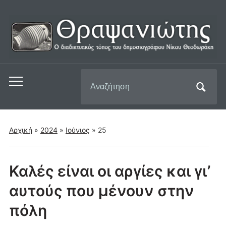
Αναζήτηση
Εναλλαγή
για:
του
μενού
για
Αρχική
»
2024
»
Ιούνιος
»
25
κινητά
Καλές είναι οι αργίες και γι’
αυτούς που μένουν στην
πόλη