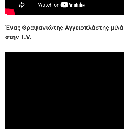
Ένας Θραψανιώτης Αγγειοπλάστης μιλά
στην T.V.