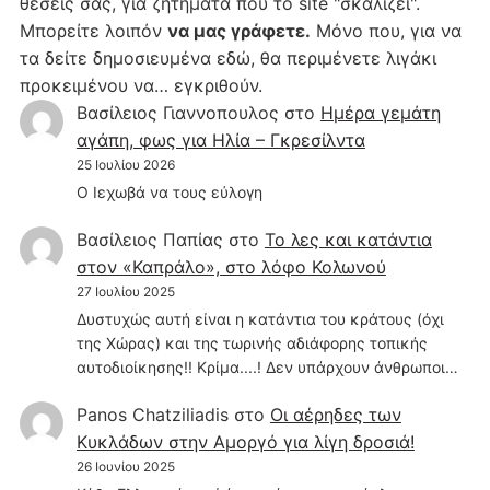
θέσεις σας, για ζητήματα που το site "σκαλίζει".
Μπορείτε λοιπόν
να μας γράφετε.
Μόνο που, για να
τα δείτε δημοσιευμένα εδώ, θα περιμένετε λιγάκι
προκειμένου να… εγκριθούν.
Βασίλειος Γιαννοπουλος
στο
Hμέρα γεμάτη
αγάπη, φως για Ηλία – Γκρεσίλντα
25 Ιουλίου 2026
Ο Ιεχωβά να τους εύλογη
Βασίλειος Παπίας
στο
Το λες και κατάντια
στον «Καπράλο», στο λόφο Κολωνού
27 Ιουλίου 2025
Δυστυχώς αυτή είναι η κατάντια του κράτους (όχι
της Χώρας) και της τωρινής αδιάφορης τοπικής
αυτοδιοίκησης!! Κρίμα....! Δεν υπάρχουν άνθρωποι…
Panos Chatziliadis
στο
Οι αέρηδες των
Κυκλάδων στην Αμοργό για λίγη δροσιά!
26 Ιουνίου 2025