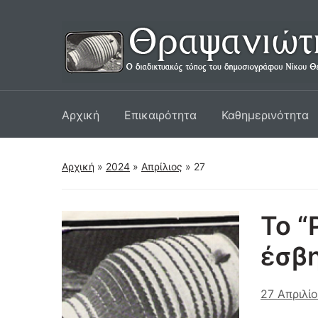
Αρχική
Επικαιρότητα
Καθημερινότητα
Αρχική
»
2024
»
Απρίλιος
»
27
Το “
έσβη
27 Απριλί