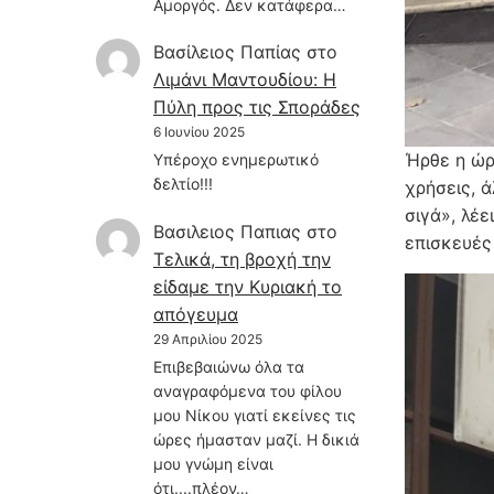
Αμοργός. Δεν κατάφερα…
Βασίλειος Παπίας
στο
Λιμάνι Μαντουδίου: Η
Πύλη προς τις Σποράδες
6 Ιουνίου 2025
Ήρθε η ώρ
Υπέροχο ενημερωτικό
δελτίο!!!
χρήσεις, 
σιγά», λέε
Βασιλειος Παπιας
στο
επισκευές 
Τελικά, τη βροχή την
είδαμε την Κυριακή το
απόγευμα
29 Απριλίου 2025
Επιβεβαιώνω όλα τα
αναγραφόμενα του φίλου
μου Νίκου γιατί εκείνες τις
ώρες ήμασταν μαζί. Η δικιά
μου γνώμη είναι
ότι....πλέον…