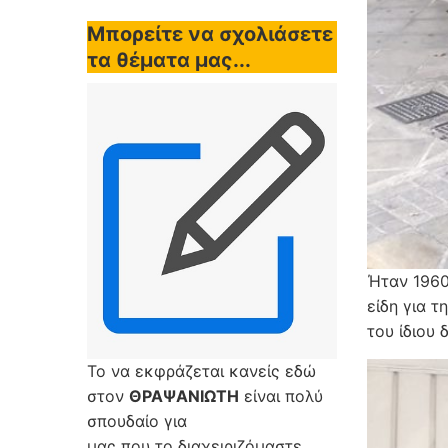
Μπορείτε να σχολιάσετε
τα θέματα μας...
Ήταν 196
είδη για 
του ίδιου
Το να εκφράζεται κανείς εδώ
στον
ΘΡΑΨΑΝΙΩΤΗ
είναι πολύ
σπουδαίο για
μας που το διαχειριζόμαστε,