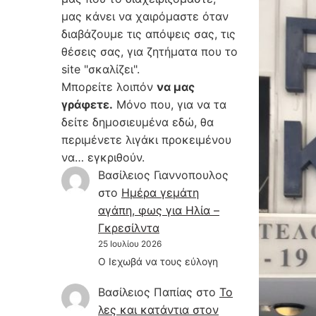
μας κάνει να χαιρόμαστε όταν
διαβάζουμε τις απόψεις σας, τις
θέσεις σας, για ζητήματα που το
site "σκαλίζει".
Μπορείτε λοιπόν
να μας
γράφετε.
Μόνο που, για να τα
δείτε δημοσιευμένα εδώ, θα
περιμένετε λιγάκι προκειμένου
να… εγκριθούν.
Βασίλειος Γιαννοπουλος
στο
Hμέρα γεμάτη
αγάπη, φως για Ηλία –
Γκρεσίλντα
25 Ιουλίου 2026
Ο Ιεχωβά να τους εύλογη
Βασίλειος Παπίας
στο
Το
λες και κατάντια στον