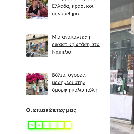
Ελλάδα, κρασί και
συναίσθημα
Μια αναπάντεχη
εικαστική στάση στο
Ναύπλιο
Βόλτα, αγορές,
μεσημέρι στην
όμορφη παλιά πόλη
Οι επισκέπτες μας
0
6
1
0
8
7