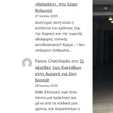
«Καπράλο», στο λόφο
Κολωνού
27 Ιουλίου 2025
Δυστυχώς αυτή είναι η
κατάντια του κράτους (όχι
της Χώρας) και της τωρινής
αδιάφορης τοπικής
αυτοδιοίκησης!! Κρίμα....! Δεν
υπάρχουν άνθρωποι…
Panos Chatziliadis
στο
Οι
αέρηδες των Κυκλάδων
στην Αμοργό για λίγη
δροσιά!
26 Ιουνίου 2025
Κάθε Ελληνικό νησί ήταν
πάντα μια πρόκληση για
μένα από τα παιδικά μου
χρόνια, και περισσότερο η