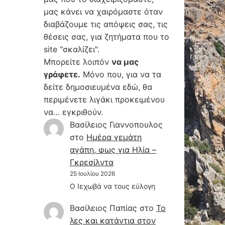
μας κάνει να χαιρόμαστε όταν
διαβάζουμε τις απόψεις σας, τις
θέσεις σας, για ζητήματα που το
site "σκαλίζει".
Μπορείτε λοιπόν
να μας
γράφετε.
Μόνο που, για να τα
δείτε δημοσιευμένα εδώ, θα
περιμένετε λιγάκι προκειμένου
να… εγκριθούν.
Βασίλειος Γιαννοπουλος
στο
Hμέρα γεμάτη
αγάπη, φως για Ηλία –
Γκρεσίλντα
25 Ιουλίου 2026
Ο Ιεχωβά να τους εύλογη
Βασίλειος Παπίας
στο
Το
λες και κατάντια στον