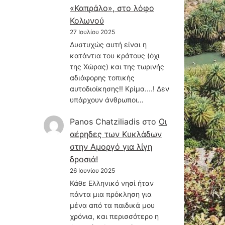
«Καπράλο», στο λόφο
Κολωνού
27 Ιουλίου 2025
Δυστυχώς αυτή είναι η
κατάντια του κράτους (όχι
της Χώρας) και της τωρινής
αδιάφορης τοπικής
αυτοδιοίκησης!! Κρίμα....! Δεν
υπάρχουν άνθρωποι…
Panos Chatziliadis
στο
Οι
αέρηδες των Κυκλάδων
στην Αμοργό για λίγη
δροσιά!
26 Ιουνίου 2025
Κάθε Ελληνικό νησί ήταν
πάντα μια πρόκληση για
μένα από τα παιδικά μου
χρόνια, και περισσότερο η