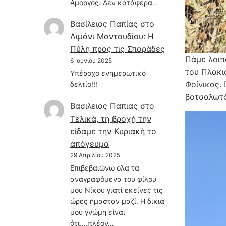
Αμοργός. Δεν κατάφερα…
Βασίλειος Παπίας
στο
Λιμάνι Μαντουδίου: Η
Πύλη προς τις Σποράδες
Πάμε λοιπό
6 Ιουνίου 2025
του Πλακι
Υπέροχο ενημερωτικό
Φοίνικας.
δελτίο!!!
βοτσαλωτό
Βασιλειος Παπιας
στο
Τελικά, τη βροχή την
είδαμε την Κυριακή το
απόγευμα
29 Απριλίου 2025
Επιβεβαιώνω όλα τα
αναγραφόμενα του φίλου
μου Νίκου γιατί εκείνες τις
ώρες ήμασταν μαζί. Η δικιά
μου γνώμη είναι
ότι....πλέον…