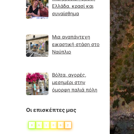
Ελλάδα, κρασί και
συναίσθημα
Μια αναπάντεχη
εικαστική στάση στο
Ναύπλιο
Βόλτα, αγορές,
μεσημέρι στην
όμορφη παλιά πόλη
Οι επισκέπτες μας
0
6
1
0
6
2