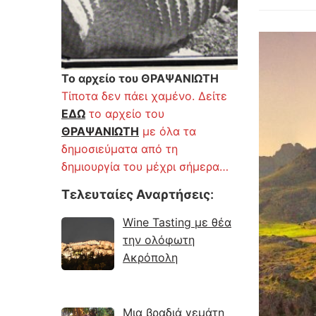
Το αρχείο του ΘΡΑΨΑΝΙΩΤΗ
Τίποτα δεν πάει χαμένο. Δείτε
ΕΔΩ
το αρχείο του
ΘΡΑΨΑΝΙΩΤΗ
με όλα τα
δημοσιεύματα από τη
δημιουργία του μέχρι σήμερα…
Τελευταίες Αναρτήσεις
:
Wine Tasting με θέα
την ολόφωτη
Ακρόπολη
Μια βραδιά γεμάτη