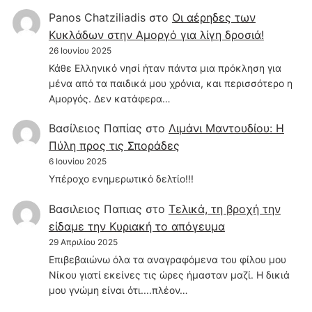
Panos Chatziliadis
στο
Οι αέρηδες των
Κυκλάδων στην Αμοργό για λίγη δροσιά!
26 Ιουνίου 2025
Κάθε Ελληνικό νησί ήταν πάντα μια πρόκληση για
μένα από τα παιδικά μου χρόνια, και περισσότερο η
Αμοργός. Δεν κατάφερα…
Βασίλειος Παπίας
στο
Λιμάνι Μαντουδίου: Η
Πύλη προς τις Σποράδες
6 Ιουνίου 2025
Υπέροχο ενημερωτικό δελτίο!!!
Βασιλειος Παπιας
στο
Τελικά, τη βροχή την
είδαμε την Κυριακή το απόγευμα
29 Απριλίου 2025
Επιβεβαιώνω όλα τα αναγραφόμενα του φίλου μου
Νίκου γιατί εκείνες τις ώρες ήμασταν μαζί. Η δικιά
μου γνώμη είναι ότι....πλέον…