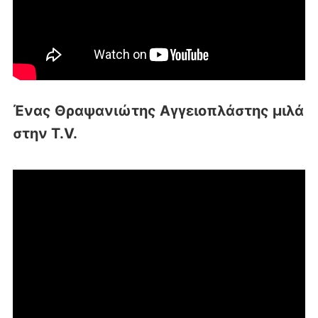
Ένας Θραψανιώτης Αγγειοπλάστης μιλά
στην T.V.