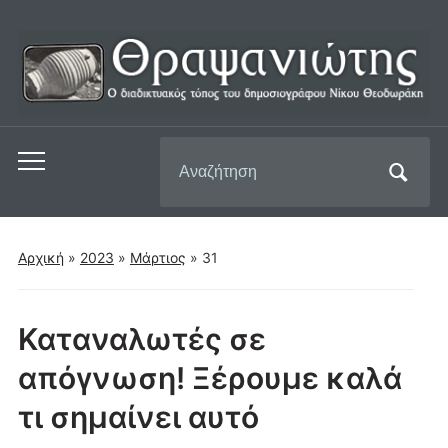
Αναζήτηση
Εναλλαγή
για:
του
μενού
για
Αρχική
»
2023
»
Μάρτιος
»
31
κινητά
Καταναλωτές σε
απόγνωση! Ξέρουμε καλά
τι σημαίνει αυτό