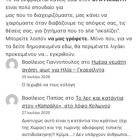
είναι πολύ σπουδαίο για
μας που το διαχειριζόμαστε, μας κάνει να
χαιρόμαστε όταν διαβάζουμε τις απόψεις σας, τις
θέσεις σας, για ζητήματα που το site "σκαλίζει".
Μπορείτε λοιπόν
να μας γράφετε.
Μόνο που, για να
τα δείτε δημοσιευμένα εδώ, θα περιμένετε λιγάκι
προκειμένου να… εγκριθούν.
Βασίλειος Γιαννοπουλος
στο
Hμέρα γεμάτη
αγάπη, φως για Ηλία – Γκρεσίλντα
25 Ιουλίου 2026
Ο Ιεχωβά να τους εύλογη
Βασίλειος Παπίας
στο
Το λες και κατάντια
στον «Καπράλο», στο λόφο Κολωνού
27 Ιουλίου 2025
Δυστυχώς αυτή είναι η κατάντια του κράτους (όχι
της Χώρας) και της τωρινής αδιάφορης τοπικής
αυτοδιοίκησης!! Κρίμα....! Δεν υπάρχουν άνθρωποι…