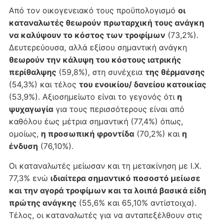
Από τον οικογενειακό τους προϋπολογισμό
οι
καταναλωτές θεωρούν πρωταρχική τους ανάγκη
να καλύψουν το κόστος των τροφίμων
(73,2%).
Δευτερεύουσα, αλλά εξίσου σημαντική ανάγκη
θεωρούν την κάλυψη του κόστους ιατρικής
περίθαλψης
(59,8%), στη συνέχεια
της θέρμανσης
(54,3%) και τέλος
του ενοικίου/ δανείου κατοικίας
(53,9%). Αξιοσημείωτο είναι το γεγο­νός ότι
η
ψυχαγωγία
για τους περισσότερους είναι από
καθόλου έως μέτρια σημαντική (77,4%) όπως,
ομοίως,
η προσωπική φροντίδα
(70,2%) και
η
ένδυση
(76,10%).
Οι καταναλωτές μείωσαν και τη μετακίνηση με Ι.Χ.
77,3% ενώ
ιδιαίτερα σημαντικό ποσοστό μείωσε
και την αγορά τροφίμων και τα λοιπά βασικά είδη
πρώτης ανάγκης
(55,6% και 65,10% αντίστοιχα).
Τέλος, οι καταναλωτές για να ανταπεξέλθουν στις