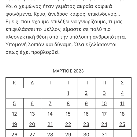
Και ο χειμώνας ήταν γεμάτος ακραία καιρικά
φαινόμενα. Κρύο, άνυδρος καιρός, επικίνδυνος...
Εμείς, που έχουμε επιλέξει να γνωρίζουμε, τι μας
επιφυλάσσει το μέλλον, είμαστε σε πολύ πιο
πλεονεκτική θέση από την υπόλοιπη ανθρωπότητα.
Υπομονή λοιπόν και δύναμη. Όλα εξελίσσονται
όπως έχει προβλεφθεί!
ΜΆΡΤΙΟΣ 2023
Κ
Δ
Τ
Τ
Π
Π
Σ
1
2
3
4
5
6
7
8
9
10
11
12
13
14
15
16
17
18
19
20
21
22
23
24
25
26
27
28
29
30
31