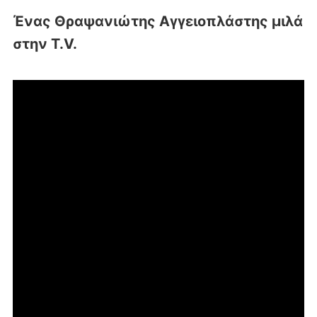
Ένας Θραψανιώτης Αγγειοπλάστης μιλά
στην T.V.