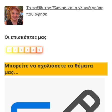
Το ταξίδι της Έλενας και η γλυκιά γεύση
που άφησε
Οι επισκέπτες μας
0
6
1
4
2
9
Μπορείτε να σχολιάσετε τα θέματα
μας...