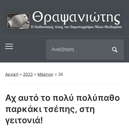
Αναζήτηση
Εναλλαγή
για:
του
μενού
για
Αρχική
»
2023
»
Μάρτιος
»
26
κινητά
Αχ αυτό το πολύ πολύπαθο
παρκάκι τσέπης, στη
γειτονιά!