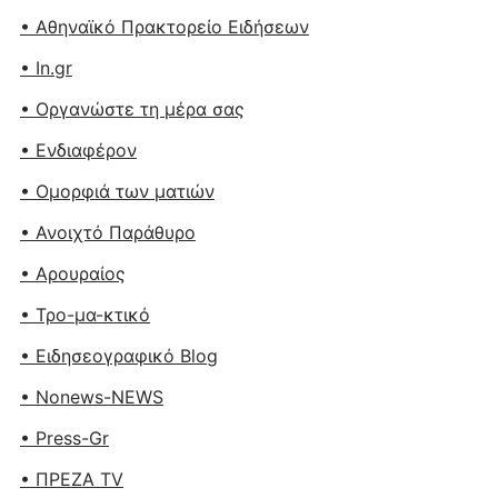
• Αθηναϊκό Πρακτορείο Ειδήσεων
• In.gr
• Οργανώστε τη μέρα σας
• Ενδιαφέρον
• Ομορφιά των ματιών
• Ανοιχτό Παράθυρο
• Αρουραίος
• Τρο-μα-κτικό
• Ειδησεογραφικό Blog
• Nonews-NEWS
• Press-Gr
• ΠΡΕΖΑ TV