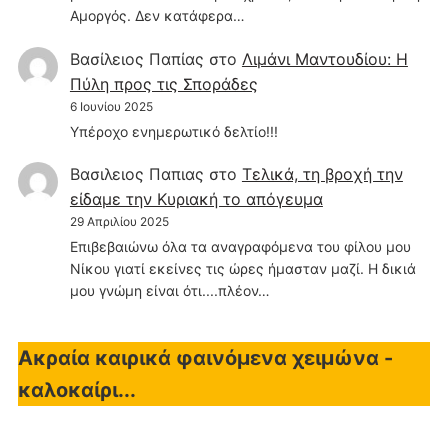
Αμοργός. Δεν κατάφερα…
Βασίλειος Παπίας
στο
Λιμάνι Μαντουδίου: Η
Πύλη προς τις Σποράδες
6 Ιουνίου 2025
Υπέροχο ενημερωτικό δελτίο!!!
Βασιλειος Παπιας
στο
Τελικά, τη βροχή την
είδαμε την Κυριακή το απόγευμα
29 Απριλίου 2025
Επιβεβαιώνω όλα τα αναγραφόμενα του φίλου μου
Νίκου γιατί εκείνες τις ώρες ήμασταν μαζί. Η δικιά
μου γνώμη είναι ότι....πλέον…
Ακραία καιρικά φαινόμενα χειμώνα -
καλοκαίρι...