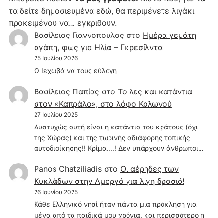
τα δείτε δημοσιευμένα εδώ, θα περιμένετε λιγάκι
προκειμένου να… εγκριθούν.
Βασίλειος Γιαννοπουλος
στο
Hμέρα γεμάτη
αγάπη, φως για Ηλία – Γκρεσίλντα
25 Ιουλίου 2026
Ο Ιεχωβά να τους εύλογη
Βασίλειος Παπίας
στο
Το λες και κατάντια
στον «Καπράλο», στο λόφο Κολωνού
27 Ιουλίου 2025
Δυστυχώς αυτή είναι η κατάντια του κράτους (όχι
της Χώρας) και της τωρινής αδιάφορης τοπικής
αυτοδιοίκησης!! Κρίμα....! Δεν υπάρχουν άνθρωποι…
Panos Chatziliadis
στο
Οι αέρηδες των
Κυκλάδων στην Αμοργό για λίγη δροσιά!
26 Ιουνίου 2025
Κάθε Ελληνικό νησί ήταν πάντα μια πρόκληση για
μένα από τα παιδικά μου χρόνια, και περισσότερο η