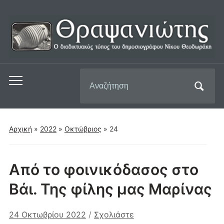
Αναζήτηση
Εναλλαγή
για:
του
μενού
για
Αρχική
»
2022
»
Οκτώβριος
»
24
κινητά
Από το φοινικόδασος στο
Βάι. Της φίλης μας Μαρίνας
24 Οκτωβρίου 2022
/
Σχολιάστε