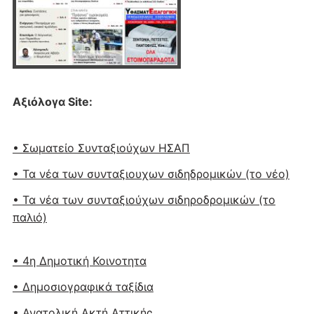
Αξιόλογα Site:
• Σωματείο Συνταξιούχων ΗΣΑΠ
• Τα νέα των συνταξιουχων σιδηδρομικών (το νέο)
• Τα νέα των συνταξιούχων σιδηροδρομικών (το
παλιό)
• 4η Δημοτική Κοινοτητα
• Δημοσιογραφικά ταξίδια
• Ανατολική Ακτή Αττικής