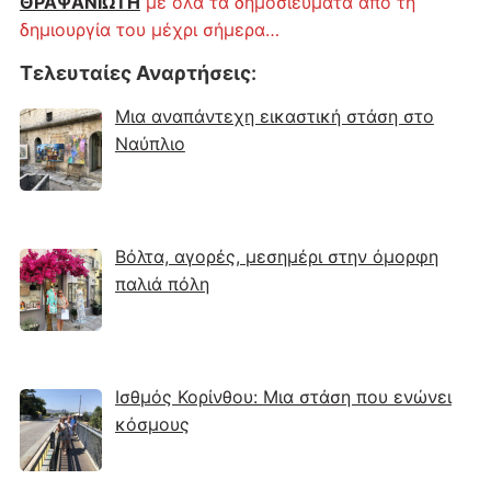
ΘΡΑΨΑΝΙΩΤΗ
με όλα τα δημοσιεύματα από τη
δημιουργία του μέχρι σήμερα…
Τελευταίες Αναρτήσεις
:
Μια αναπάντεχη εικαστική στάση στο
Ναύπλιο
Βόλτα, αγορές, μεσημέρι στην όμορφη
παλιά πόλη
Ισθμός Κορίνθου: Μια στάση που ενώνει
κόσμους