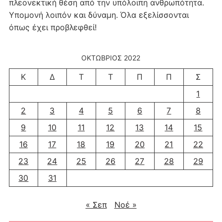
πλεονεκτική θέση από την υπόλοιπη ανθρωπότητα.
Υπομονή λοιπόν και δύναμη. Όλα εξελίσσονται
όπως έχει προβλεφθεί!
ΟΚΤΏΒΡΙΟΣ 2022
Κ
Δ
Τ
Τ
Π
Π
Σ
1
2
3
4
5
6
7
8
9
10
11
12
13
14
15
16
17
18
19
20
21
22
23
24
25
26
27
28
29
30
31
« Σεπ
Νοέ »