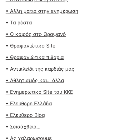
• Αλλη ματιά στην ενημέρωση
• Τα ρέστα
• Ο καιρός στο Θραψανό
• Θραψανιώτικο Site
• Θραψανιώτικα πιθάρια
• Αντικλείδι της καρδιάς μας
• Αθλητισμός και... άλλα
• Ενημερωτικό Site του ΚΚΕ
• Ελεύθερη Ελλάδα
• Ελεύθερο Blog
• Σεισάχθεια...
• Ας χαλαρώσουμε