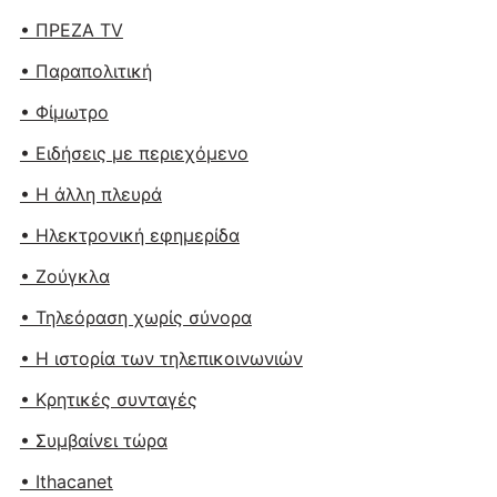
• ΠΡΕΖΑ TV
• Παραπολιτική
• Φίμωτρο
• Ειδήσεις με περιεχόμενο
• Η άλλη πλευρά
• Ηλεκτρονική εφημερίδα
• Ζούγκλα
• Τηλεόραση χωρίς σύνορα
• Η ιστορία των τηλεπικοινωνιών
• Κρητικές συνταγές
• Συμβαίνει τώρα
• Ithacanet