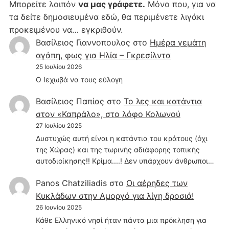
Μπορείτε λοιπόν
να μας γράφετε.
Μόνο που, για να
τα δείτε δημοσιευμένα εδώ, θα περιμένετε λιγάκι
προκειμένου να… εγκριθούν.
Βασίλειος Γιαννοπουλος
στο
Hμέρα γεμάτη
αγάπη, φως για Ηλία – Γκρεσίλντα
25 Ιουλίου 2026
Ο Ιεχωβά να τους εύλογη
Βασίλειος Παπίας
στο
Το λες και κατάντια
στον «Καπράλο», στο λόφο Κολωνού
27 Ιουλίου 2025
Δυστυχώς αυτή είναι η κατάντια του κράτους (όχι
της Χώρας) και της τωρινής αδιάφορης τοπικής
αυτοδιοίκησης!! Κρίμα....! Δεν υπάρχουν άνθρωποι…
Panos Chatziliadis
στο
Οι αέρηδες των
Κυκλάδων στην Αμοργό για λίγη δροσιά!
26 Ιουνίου 2025
Κάθε Ελληνικό νησί ήταν πάντα μια πρόκληση για