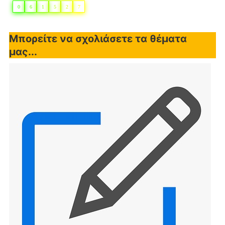
0
6
1
5
2
7
Μπορείτε να σχολιάσετε τα θέματα
μας...