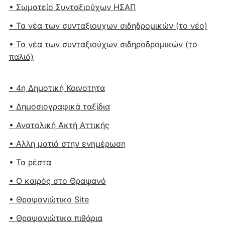
• Σωματείο Συνταξιούχων ΗΣΑΠ
• Τα νέα των συνταξιουχων σιδηδρομικών (το νέο)
• Τα νέα των συνταξιούχων σιδηροδρομικών (το
παλιό)
• 4η Δημοτική Κοινοτητα
• Δημοσιογραφικά ταξίδια
• Ανατολική Ακτή Αττικής
• Αλλη ματιά στην ενημέρωση
• Τα ρέστα
• Ο καιρός στο Θραψανό
• Θραψανιώτικο Site
• Θραψανιώτικα πιθάρια