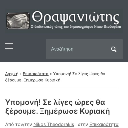
Αναζήτηση
Εναλλαγή
για:
του
μενού
για
Αρχική
»
Επικαιρότητα
»
Υπομονή! Σε λίγες ώρες θα
κινητά
ξέρουμε. Ξημέρωσε Κυριακή
Υπομονή! Σε λίγες ώρες θα
ξέρουμε. Ξημέρωσε Κυριακή
Από τον/την
Nikos Theodorakis
στην
Επικαιρότητα