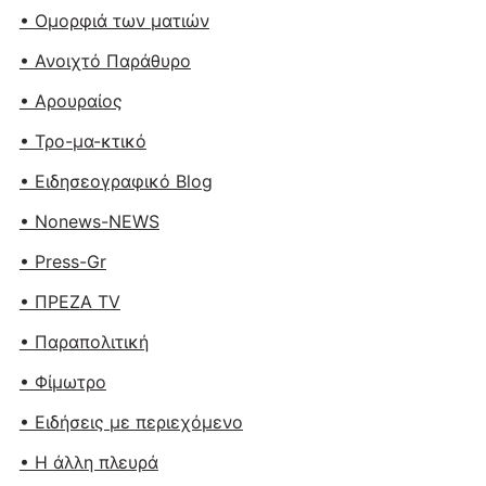
• Ομορφιά των ματιών
• Ανοιχτό Παράθυρο
• Αρουραίος
• Τρο-μα-κτικό
• Ειδησεογραφικό Blog
• Nonews-NEWS
• Press-Gr
• ΠΡΕΖΑ TV
• Παραπολιτική
• Φίμωτρο
• Ειδήσεις με περιεχόμενο
• Η άλλη πλευρά