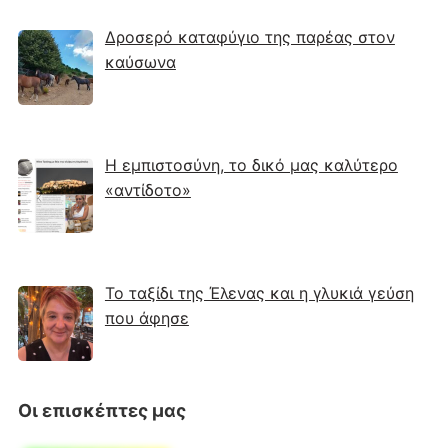
Δροσερό καταφύγιο της παρέας στον
καύσωνα
Η εμπιστοσύνη, το δικό μας καλύτερο
«αντίδοτο»
Το ταξίδι της Έλενας και η γλυκιά γεύση
που άφησε
Οι επισκέπτες μας