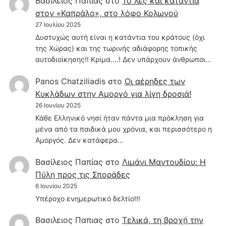
Βασίλειος Παπίας
στο
Το λες και κατάντια
στον «Καπράλο», στο λόφο Κολωνού
27 Ιουλίου 2025
Δυστυχώς αυτή είναι η κατάντια του κράτους (όχι
της Χώρας) και της τωρινής αδιάφορης τοπικής
αυτοδιοίκησης!! Κρίμα....! Δεν υπάρχουν άνθρωποι…
Panos Chatziliadis
στο
Οι αέρηδες των
Κυκλάδων στην Αμοργό για λίγη δροσιά!
26 Ιουνίου 2025
Κάθε Ελληνικό νησί ήταν πάντα μια πρόκληση για
μένα από τα παιδικά μου χρόνια, και περισσότερο η
Αμοργός. Δεν κατάφερα…
Βασίλειος Παπίας
στο
Λιμάνι Μαντουδίου: Η
Πύλη προς τις Σποράδες
6 Ιουνίου 2025
Υπέροχο ενημερωτικό δελτίο!!!
Βασιλειος Παπιας
στο
Τελικά, τη βροχή την