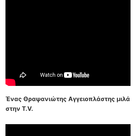
Ένας Θραψανιώτης Αγγειοπλάστης μιλά
στην T.V.