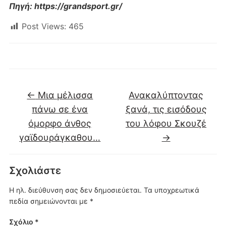
Πηγή: https://grandsport.gr/
Post Views:
465
←
Μια μέλισσα
Ανακαλύπτοντας
πάνω σε ένα
ξανά, τις εισόδους
όμορφο άνθος
του λόφου Σκουζέ
γαϊδουράγκαθου…
→
Σχολιάστε
Η ηλ. διεύθυνση σας δεν δημοσιεύεται.
Τα υποχρεωτικά
πεδία σημειώνονται με
*
Σχόλιο
*