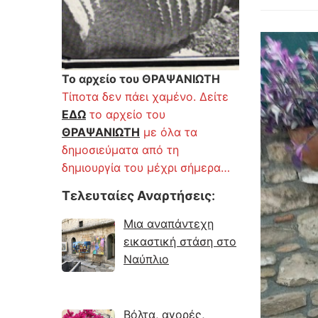
Το αρχείο του ΘΡΑΨΑΝΙΩΤΗ
Τίποτα δεν πάει χαμένο. Δείτε
ΕΔΩ
το αρχείο του
ΘΡΑΨΑΝΙΩΤΗ
με όλα τα
δημοσιεύματα από τη
δημιουργία του μέχρι σήμερα…
Τελευταίες Αναρτήσεις
:
Μια αναπάντεχη
εικαστική στάση στο
Ναύπλιο
Βόλτα, αγορές,