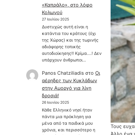
«Καπράλο», στο λόφο
Κολωνού
27 Ιουλίου 2025
Δυστυχώς αυτή είναι η
κατάντια του κράτους (όχι
της Χώρας) και της τωρινής
αδιάφορης τοπικής
αυτοδιοίκησης!! Κρίμα....! Δεν
υπάρχουν άνθρωποι…
Panos Chatziliadis
στο
Οι
αέρηδες των Κυκλάδων
στην Αμοργό για λίγη
δροσιά!
26 Ιουνίου 2025
Κάθε Ελληνικό νησί ήταν
πάντα μια πρόκληση για
μένα από τα παιδικά μου
Τους ευχα
χρόνια, και περισσότερο η
Άλλο ένα 