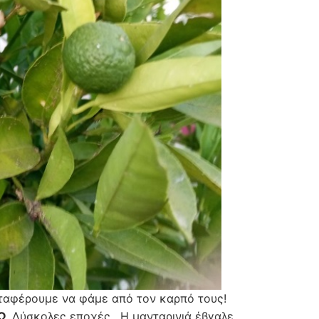
αταφέρουμε να φάμε από τον καρπό τους!
Ω
. Δύσκολες εποχές . Η μανταρινιά έβγαλε