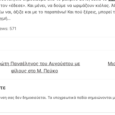
 τον «έδεσε». Και μένει, να δούμε να ωριμάζουν κιόλας. Ά
ω ναι, άξιζε και με το παραπάνω! Και πού ξέρεις, μπορεί
ιγμή…
ews:
571
ώτη Πανσέληνος του Αυγούστου με
Μι
φίλους στο Μ. Πεύκο
τε
υνση σας δεν δημοσιεύεται.
Τα υποχρεωτικά πεδία σημειώνονται 