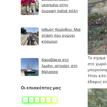
μεσημέρι στην
όμορφη παλιά πόλη
Ισθμός Κορίνθου: Μια
στάση που ενώνει
κόσμους
Το είχαμε
Καραβάκια στο
στο χωριό
λιμάνι, ιστορίες στη
μπορούσαμ
θάλασσα
Ήταν κάτι 
έδαφος εί
Οι επισκέπτες μας
0
6
0
7
7
0