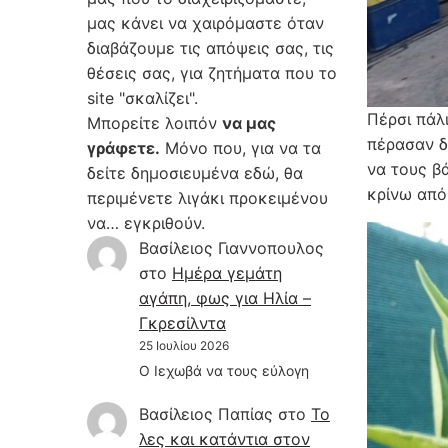
μας κάνει να χαιρόμαστε όταν
διαβάζουμε τις απόψεις σας, τις
θέσεις σας, για ζητήματα που το
site "σκαλίζει".
Πέρσι πάλ
Μπορείτε λοιπόν
να μας
πέρασαν δύ
γράφετε.
Μόνο που, για να τα
να τους βά
δείτε δημοσιευμένα εδώ, θα
κρίνω από
περιμένετε λιγάκι προκειμένου
να… εγκριθούν.
Βασίλειος Γιαννοπουλος
στο
Hμέρα γεμάτη
αγάπη, φως για Ηλία –
Γκρεσίλντα
25 Ιουλίου 2026
Ο Ιεχωβά να τους εύλογη
Βασίλειος Παπίας
στο
Το
λες και κατάντια στον