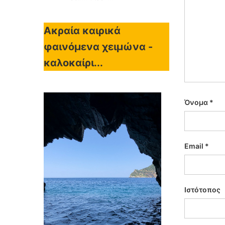
Ακραία καιρικά
φαινόμενα χειμώνα -
καλοκαίρι...
Όνομα
*
Email
*
Ιστότοπος