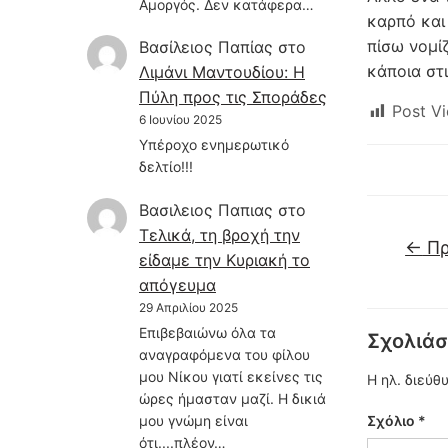
Αμοργός. Δεν κατάφερα…
καρπό και
πίσω νομίζ
Βασίλειος Παπίας
στο
κάποια στ
Λιμάνι Μαντουδίου: Η
Πύλη προς τις Σποράδες
Post Vi
6 Ιουνίου 2025
Υπέροχο ενημερωτικό
δελτίο!!!
Βασιλειος Παπιας
στο
Τελικά, τη βροχή την
←
Πρ
είδαμε την Κυριακή το
απόγευμα
29 Απριλίου 2025
Επιβεβαιώνω όλα τα
Σχολιάσ
αναγραφόμενα του φίλου
μου Νίκου γιατί εκείνες τις
Η ηλ. διεύθ
ώρες ήμασταν μαζί. Η δικιά
μου γνώμη είναι
Σχόλιο
*
ότι....πλέον…