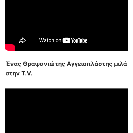
Ένας Θραψανιώτης Αγγειοπλάστης μιλά
στην T.V.