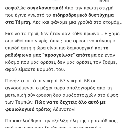
είναι
ασφαλώς
συγκλονιστικό!
Από την πρώτη στιγμή
που έγινε γνωστό το
σιδηροδρομικό δυστύχημα
στα Τέμπη
. Λες και φάγαμε μια γροθιά στο στομάχι.
Εκείνο το πρωί, δεν ήταν σαν κάθε πρωινό… Είχαμε
σηκωθεί από νωρίς, όπως μας αρέσει να κάνουμε
επειδή αυτή η ώρα είναι πιο δημιουργική και
το
ραδιόφωνο μας “προσγείωσε” απότομα
σε έναν
κόσμο που μας αρέσει, δεν μας αρέσει, τον ζούμε,
αφού είμαστε κομμάτι του.
Πενήντα επτά οι νεκροί, 57 νεκροί, 56 οι
αγνοούμενοι, ο μέχρι τώρα απολογισμός από τη
μετωπική σύγκρουση δυο αμαξοστοιχιών στο ύψος
των Τεμπών.
Πώς να το δεχτείς όλο αυτό με
φυσιολογικό τρόπο;
Αδύνατον!
Παρακολούθησα την εξέλιξη όλη της προσπάθειας,
από την ώρα που ξημέρωσε, των σωστικών