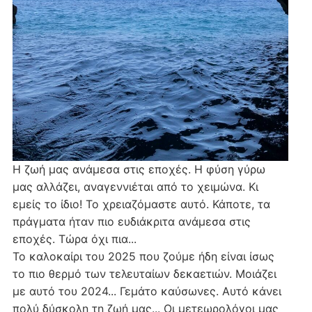
Η ζωή μας ανάμεσα στις εποχές. Η φύση γύρω
μας αλλάζει, αναγεννιέται από το χειμώνα. Κι
εμείς το ίδιο! Το χρειαζόμαστε αυτό. Κάποτε, τα
πράγματα ήταν πιο ευδιάκριτα ανάμεσα στις
εποχές. Τώρα όχι πια...
Το καλοκαίρι του 2025 που ζούμε ήδη είναι ίσως
το πιο θερμό των τελευταίων δεκαετιών. Μοιάζει
με αυτό του 2024... Γεμάτο καύσωνες. Αυτό κάνει
πολύ δύσκολη τη ζωή μας... Οι μετεωρολόγοι μας