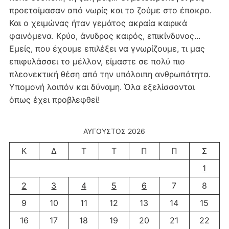
προετοίμασαν από νωρίς και το ζούμε στο έπακρο.
Και ο χειμώνας ήταν γεμάτος ακραία καιρικά
φαινόμενα. Κρύο, άνυδρος καιρός, επικίνδυνος...
Εμείς, που έχουμε επιλέξει να γνωρίζουμε, τι μας
επιφυλάσσει το μέλλον, είμαστε σε πολύ πιο
πλεονεκτική θέση από την υπόλοιπη ανθρωπότητα.
Υπομονή λοιπόν και δύναμη. Όλα εξελίσσονται
όπως έχει προβλεφθεί!
ΑΎΓΟΥΣΤΟΣ 2026
Κ
Δ
Τ
Τ
Π
Π
Σ
1
2
3
4
5
6
7
8
9
10
11
12
13
14
15
16
17
18
19
20
21
22