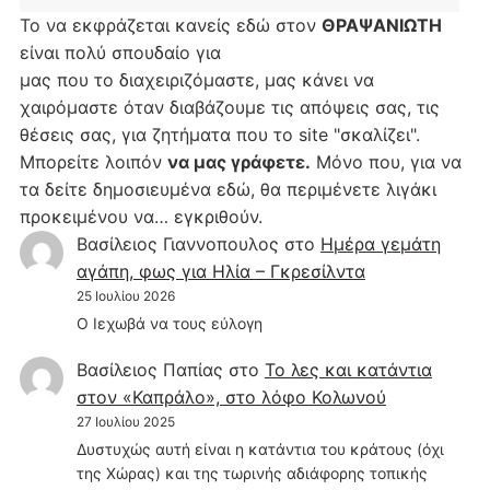
Το να εκφράζεται κανείς εδώ στον
ΘΡΑΨΑΝΙΩΤΗ
είναι πολύ σπουδαίο για
μας που το διαχειριζόμαστε, μας κάνει να
χαιρόμαστε όταν διαβάζουμε τις απόψεις σας, τις
θέσεις σας, για ζητήματα που το site "σκαλίζει".
Μπορείτε λοιπόν
να μας γράφετε.
Μόνο που, για να
τα δείτε δημοσιευμένα εδώ, θα περιμένετε λιγάκι
προκειμένου να… εγκριθούν.
Βασίλειος Γιαννοπουλος
στο
Hμέρα γεμάτη
αγάπη, φως για Ηλία – Γκρεσίλντα
25 Ιουλίου 2026
Ο Ιεχωβά να τους εύλογη
Βασίλειος Παπίας
στο
Το λες και κατάντια
στον «Καπράλο», στο λόφο Κολωνού
27 Ιουλίου 2025
Δυστυχώς αυτή είναι η κατάντια του κράτους (όχι
της Χώρας) και της τωρινής αδιάφορης τοπικής