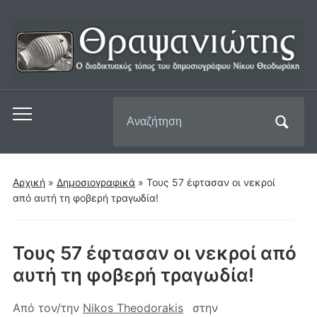
Αναζήτηση
Εναλλαγή
για:
του
μενού
για
Αρχική
»
Δημοσιογραφικά
»
Τους 57 έφτασαν οι νεκροί
κινητά
από αυτή τη φοβερή τραγωδία!
Τους 57 έφτασαν οι νεκροί από
αυτή τη φοβερή τραγωδία!
Από τον/την
Nikos Theodorakis
στην