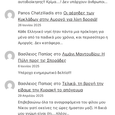
αυτοδιοίκησης!! Κρίμα....! Δεν υπάρχουν άνθρωποι…
Panos Chatziliadis
στο
Οι αέρηδες των
Κυκλάδων στην Αμοργό για λίγη δροσιά!
26 Ιουνίου 2025
Κάθε Ελληνικό νησί ήταν πάντα μια πρόκληση για
μένα από τα παιδικά μου χρόνια, και περισσότερο η
Αμοργός. Δεν κατάφερα…
Βασίλειος Παπίας
στο
Λιμάνι Μαντουδίου: Η
Πύλη προς τις Σποράδες
6 Ιουνίου 2025
Υπέροχο ενημερωτικό δελτίο!!!
Βασιλειος Παπιας
στο
Τελικά, τη βροχή την
είδαμε την Κυριακή το απόγευμα
29 Απριλίου 2025
Επιβεβαιώνω όλα τα αναγραφόμενα του φίλου μου
Νίκου γιατί εκείνες τις ώρες ήμασταν μαζί. Η δικιά
μου γνώμη είναι ότι....πλέον…