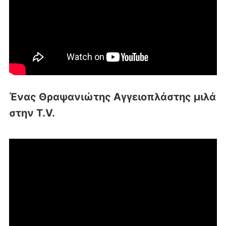
Ένας Θραψανιώτης Αγγειοπλάστης μιλά
στην T.V.