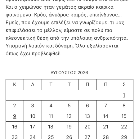
Και ο χειμώνας ήταν γεμάτος ακραία καιρικά
φαινόμενα. Κρύο, άνυδρος καιρός, επικίνδυνος...
Εμείς, που έχουμε επιλέξει να γνωρίζουμε, τι μας
επιφυλάσσει το μέλλον, είμαστε σε πολύ πιο
πλεονεκτική θέση από την υπόλοιπη ανθρωπότητα.
Υπομονή λοιπόν και δύναμη. Όλα εξελίσσονται
όπως έχει προβλεφθεί!
ΑΎΓΟΥΣΤΟΣ 2026
Κ
Δ
Τ
Τ
Π
Π
Σ
1
2
3
4
5
6
7
8
9
10
11
12
13
14
15
16
17
18
19
20
21
22
23
24
25
26
27
28
29