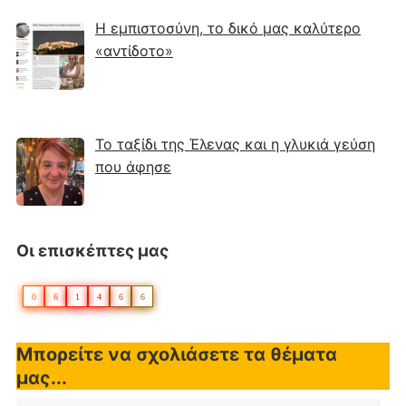
Η εμπιστοσύνη, το δικό μας καλύτερο
«αντίδοτο»
Το ταξίδι της Έλενας και η γλυκιά γεύση
που άφησε
Οι επισκέπτες μας
0
6
1
4
6
6
Μπορείτε να σχολιάσετε τα θέματα
μας...