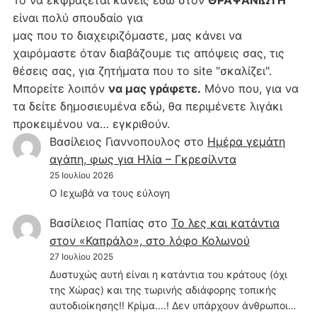
είναι πολύ σπουδαίο για
μας που το διαχειριζόμαστε, μας κάνει να
χαιρόμαστε όταν διαβάζουμε τις απόψεις σας, τις
θέσεις σας, για ζητήματα που το site "σκαλίζει".
Μπορείτε λοιπόν
να μας γράφετε.
Μόνο που, για να
τα δείτε δημοσιευμένα εδώ, θα περιμένετε λιγάκι
προκειμένου να… εγκριθούν.
Βασίλειος Γιαννοπουλος
στο
Hμέρα γεμάτη
αγάπη, φως για Ηλία – Γκρεσίλντα
25 Ιουλίου 2026
Ο Ιεχωβά να τους εύλογη
Βασίλειος Παπίας
στο
Το λες και κατάντια
στον «Καπράλο», στο λόφο Κολωνού
27 Ιουλίου 2025
Δυστυχώς αυτή είναι η κατάντια του κράτους (όχι
της Χώρας) και της τωρινής αδιάφορης τοπικής
αυτοδιοίκησης!! Κρίμα....! Δεν υπάρχουν άνθρωποι…