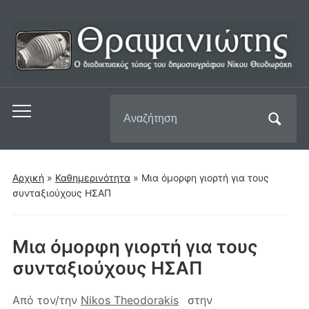
Αναζήτηση
Εναλλαγή
για:
του
μενού
για
Αρχική
»
Καθημερινότητα
»
Μια όμορφη γιορτή για τους
κινητά
συνταξιούχους ΗΣΑΠ
Μια όμορφη γιορτή για τους
συνταξιούχους ΗΣΑΠ
Από τον/την
Nikos Theodorakis
στην