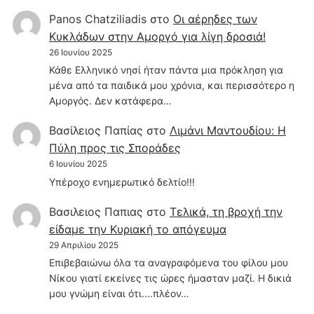
Panos Chatziliadis
στο
Οι αέρηδες των
Κυκλάδων στην Αμοργό για λίγη δροσιά!
26 Ιουνίου 2025
Κάθε Ελληνικό νησί ήταν πάντα μια πρόκληση για
μένα από τα παιδικά μου χρόνια, και περισσότερο η
Αμοργός. Δεν κατάφερα…
Βασίλειος Παπίας
στο
Λιμάνι Μαντουδίου: Η
Πύλη προς τις Σποράδες
6 Ιουνίου 2025
Υπέροχο ενημερωτικό δελτίο!!!
Βασιλειος Παπιας
στο
Τελικά, τη βροχή την
είδαμε την Κυριακή το απόγευμα
29 Απριλίου 2025
Επιβεβαιώνω όλα τα αναγραφόμενα του φίλου μου
Νίκου γιατί εκείνες τις ώρες ήμασταν μαζί. Η δικιά
μου γνώμη είναι ότι....πλέον…